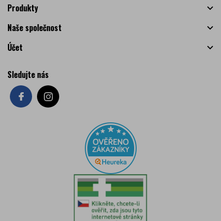
Produkty

Naše společnost

Účet

Sledujte nás