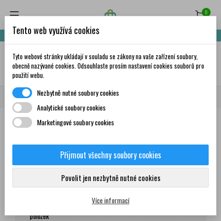
0
Tento web využívá cookies
Nakupte za 999,- Kč a získáte dopravu zdarma!
Tyto webové stránky ukládají v souladu se zákony na vaše zařízení soubory,
✦
AI
obecně nazývané cookies. Odsouhlaste prosím nastavení cookies souborů pro
použití webu.
Nezbytně nutné soubory cookies
Domů
Všichni dodavatelé
TOPNATUR s.r.o.
Analytické soubory cookies
Marketingové soubory cookies
Seznam produktů dodavatele
TOPNATUR s.r.o.
Přijmout všechny soubory cookies
Produkty
Povolit jen nezbytně nutné cookies
Více informací
Zobrazení 1-12 z 61
Seřadit podle:
položek