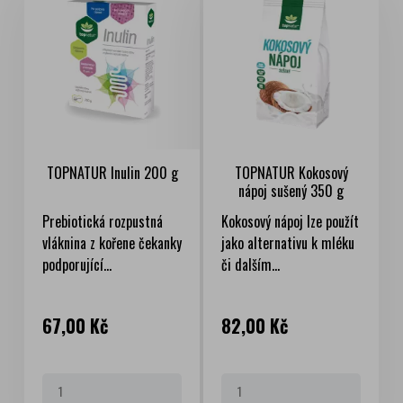
TOPNATUR Inulin 200 g
TOPNATUR Kokosový
nápoj sušený 350 g
Prebiotická rozpustná
Kokosový nápoj lze použít
vláknina z kořene čekanky
jako alternativu k mléku
podporující...
či dalším...
Cena
Cena
67,00 Kč
82,00 Kč