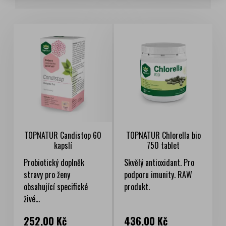
TOPNATUR Candistop 60
TOPNATUR Chlorella bio
kapslí
750 tablet
Probiotický doplněk
Skvělý antioxidant. Pro
stravy pro ženy
podporu imunity. RAW
obsahující specifické
produkt.
živé...
Cena
Cena
252,00 Kč
436,00 Kč