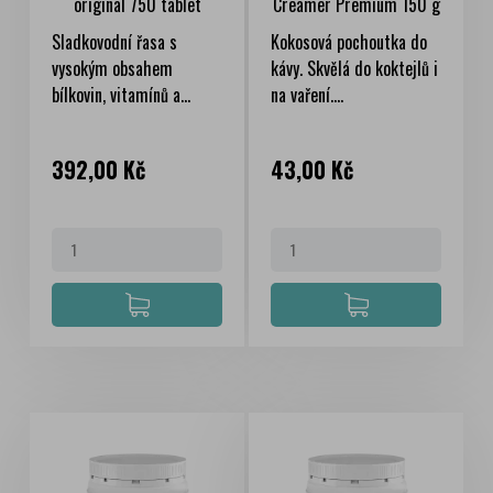
original 750 tablet
Creamer Premium 150 g
Sladkovodní řasa s
Kokosová pochoutka do
vysokým obsahem
kávy. Skvělá do koktejlů i
bílkovin, vitamínů a...
na vaření....
Cena
Cena
392,00 Kč
43,00 Kč