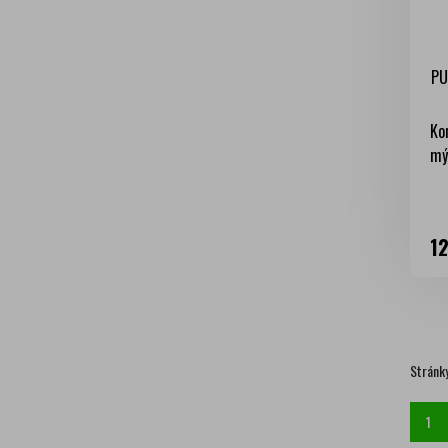
PU
Ko
mýd
Ce
12
Stránk
1