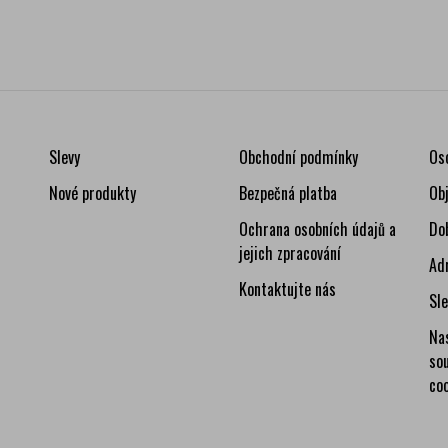
Slevy
Obchodní podmínky
Os
Nové produkty
Bezpečná platba
Ob
Ochrana osobních údajů a
Do
jejich zpracování
Ad
Kontaktujte nás
Sl
Na
so
co