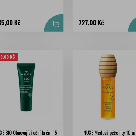
na
Cena
35,00 Kč
727,00 Kč
59,00 KČ
XE BIO Obnovující oční krém 15
NUXE Medová péče rty 10 m