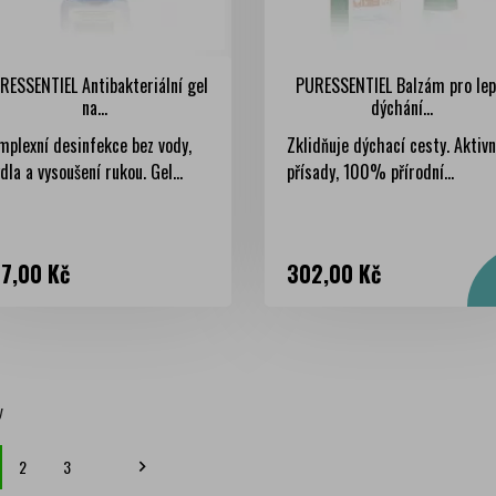
RESSENTIEL Antibakteriální gel
PURESSENTIEL Balzám pro lep
na...
dýchání...
mplexní desinfekce bez vody,
Zklidňuje dýchací cesty. Aktivn
la a vysoušení rukou. Gel...
přísady, 100% přírodní...
na
Cena
7,00 Kč
302,00 Kč
y
2
3
