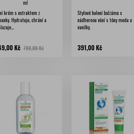
ml
ní krém s extraktem z
Stylové balení balzámu s
hanky. Hydratuje, chrání a
nádhernou vůní s tóny medu a
lazuje...
vanilky.
na
Běžná
Cena
49,00 Kč
391,00 Kč
708,00 Kč
cena