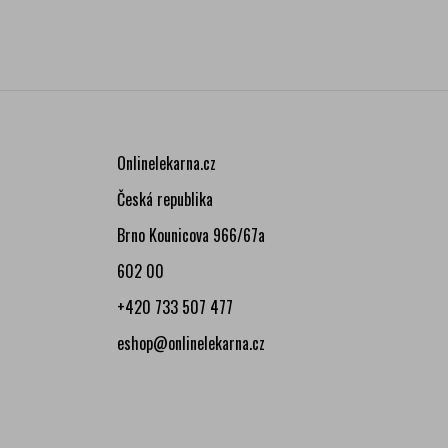
Onlinelekarna.cz
Česká republika
Brno Kounicova 966/67a
602 00
+420 733 507 477
eshop@onlinelekarna.cz