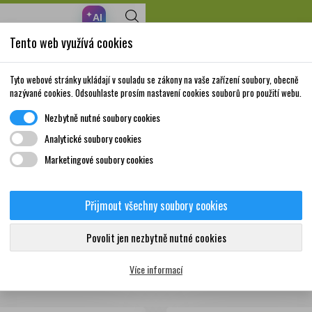
✦
AI
Tento web využívá cookies
Nakupte za 999,- Kč a získáte dopravu zdarma!
Volně prodejné
Doplňky stravy a
Matka a
Krása a
Tyto webové stránky ukládají v souladu se zákony na vaše zařízení soubory, obecně
léky
vitamíny
dítě
péče
nazývané cookies. Odsouhlaste prosím nastavení cookies souborů pro použití webu.
Nezbytně nutné soubory cookies
Analytické soubory cookies
Marketingové soubory cookies
znam produktů dodavatele DIPARLUX 
dukty
Přijmout všechny soubory cookies
Povolit jen nezbytně nutné cookies
Počet produktů: 32
Více informací