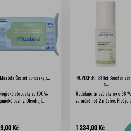
Mustela Čisticí ubrousky z...
NOVEXPERT Bělící Booster sé
s...
ologické ubrousky ze 100%
Redukuje tmavé skvrny o 96 
anické bavlny. Obsahují...
za méně než 2 měsíce. Pleť je p
na
Cena
9,00 Kč
1 334,00 Kč