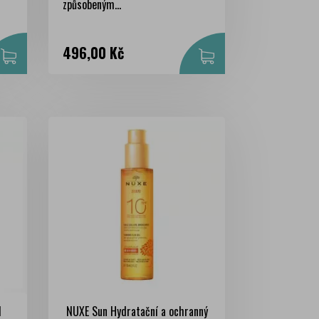
způsobeným...
Cena
496,00 Kč
l
NUXE Sun Hydratační a ochranný