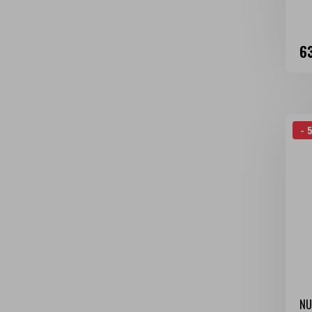
Ce
6
- 
NU