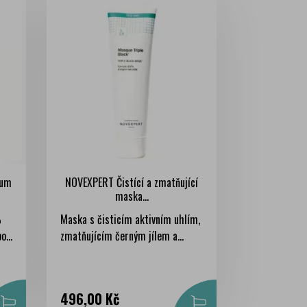
rum
NOVEXPERT Čistící a zmatňující
maska...
%
Maska s čisticím aktivním uhlím,
o...
zmatňujícím černým jílem a...
Cena
496,00 Kč