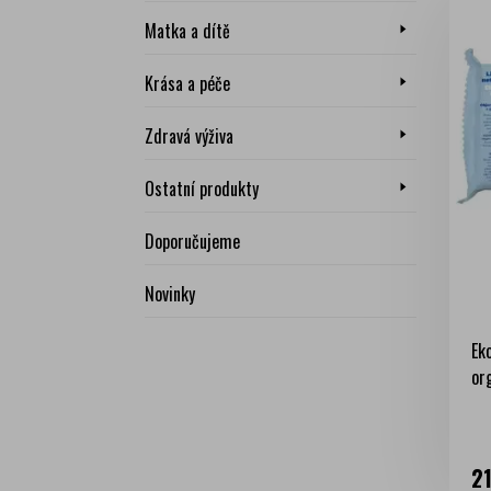
Matka a dítě
Krása a péče
Zdravá výživa
Ostatní produkty
Doporučujeme
Novinky
Ek
org
Ce
21