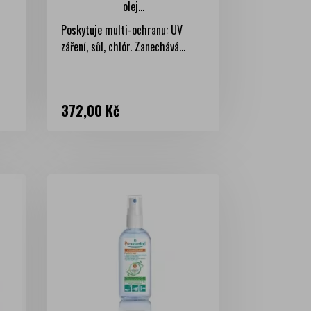
olej...
Poskytuje multi-ochranu: UV
záření, sůl, chlór. Zanechává...
Cena
372,00 Kč