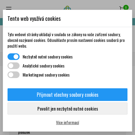
0
Tento web využívá cookies
Nakupte za 999,- Kč a získáte dopravu zdarma!
Tyto webové stránky ukládají v souladu se zákony na vaše zařízení soubory,
✦
AI
obecně nazývané cookies. Odsouhlaste prosím nastavení cookies souborů pro
použití webu.
Nezbytně nutné soubory cookies
Domů
Všichni dodavatelé
Hartmann
Analytické soubory cookies
Marketingové soubory cookies
Seznam produktů dodavatele
Hartmann
Přijmout všechny soubory cookies
Produkty
Povolit jen nezbytně nutné cookies
Více informací
Zobrazení 1-12 z 67
Seřadit podle:
položek