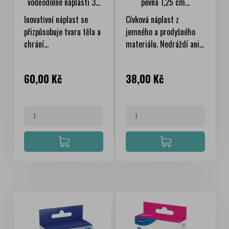
voděodolné náplasti 3...
pevná 1,25 cm...
Inovativní náplast se
Cívková náplast z
přizpůsobuje tvaru těla a
jemného a prodyšného
chrání...
materiálu. Nedráždí ani...
Cena
Cena
60,00 Kč
38,00 Kč