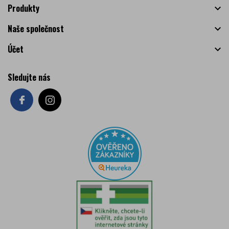
Produkty

Naše společnost

Účet

Sledujte nás