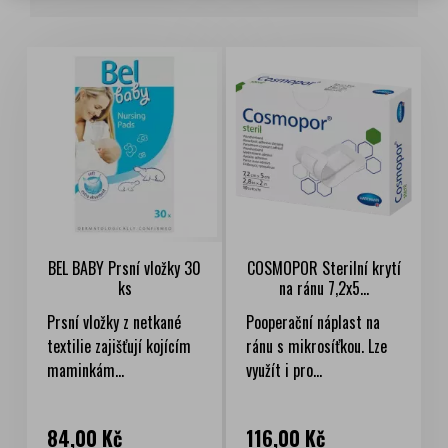
BEL BABY Prsní vložky 30
COSMOPOR Sterilní krytí
ks
na ránu 7,2x5...
Prsní vložky z netkané
Pooperační náplast na
textilie zajišťují kojícím
ránu s mikrosíťkou. Lze
maminkám...
využít i pro...
Cena
Cena
84,00 Kč
116,00 Kč