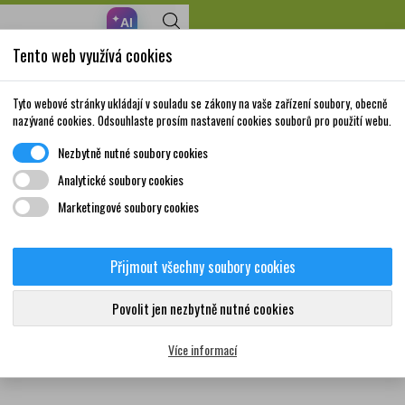
✦
AI
Tento web využívá cookies
Nakupte za 999,- Kč a získáte dopravu zdarma!
Volně prodejné
Doplňky stravy a
Matka a
Krása a
Tyto webové stránky ukládají v souladu se zákony na vaše zařízení soubory, obecně
léky
vitamíny
dítě
péče
nazývané cookies. Odsouhlaste prosím nastavení cookies souborů pro použití webu.
Nezbytně nutné soubory cookies
Analytické soubory cookies
Marketingové soubory cookies
znam produktů dodavatele 3261
Přijmout všechny soubory cookies
Žádný produkt nebyl bohužel nalezen
Povolit jen nezbytně nutné cookies
Více informací