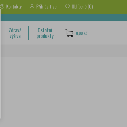
Kontakty
Přihlásit se
Oblíbené
(0)
Zdravá
Ostatní
0,00 Kč
výživa
produkty