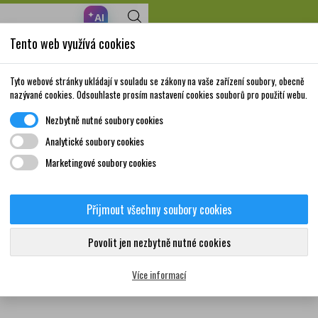
✦
AI
Tento web využívá cookies
Nakupte za 999,- Kč a získáte dopravu zdarma!
Volně prodejné
Doplňky stravy a
Matka a
Krása a
Tyto webové stránky ukládají v souladu se zákony na vaše zařízení soubory, obecně
léky
vitamíny
dítě
péče
nazývané cookies. Odsouhlaste prosím nastavení cookies souborů pro použití webu.
Nezbytně nutné soubory cookies
Analytické soubory cookies
Marketingové soubory cookies
znam produktů dodavatele 2787
Přijmout všechny soubory cookies
Žádný produkt nebyl bohužel nalezen
Povolit jen nezbytně nutné cookies
Více informací