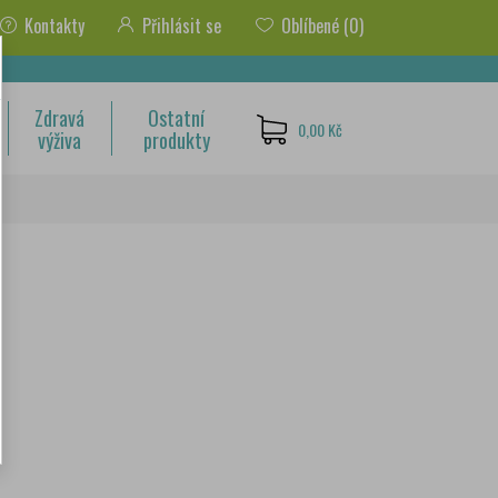
Kontakty
Přihlásit se
Oblíbené
(0)
Zdravá
Ostatní
0,00 Kč
výživa
produkty