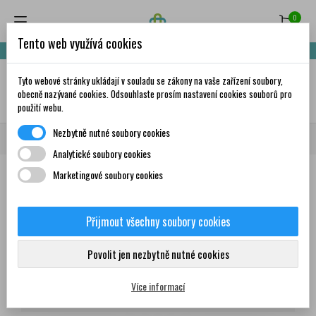
0
Tento web využívá cookies
Nakupte za 999,- Kč a získáte dopravu zdarma!
Tyto webové stránky ukládají v souladu se zákony na vaše zařízení soubory,
✦
AI
obecně nazývané cookies. Odsouhlaste prosím nastavení cookies souborů pro
použití webu.
Nezbytně nutné soubory cookies
Domů
Všichni dodavatelé
Biovita Group s.r.o.
Analytické soubory cookies
Marketingové soubory cookies
Seznam produktů dodavatele
Biovita Group s.r.o.
Přijmout všechny soubory cookies
Produkty
Povolit jen nezbytně nutné cookies
Více informací
Zobrazení 1-2 z 2 položek
Seřadit podle: