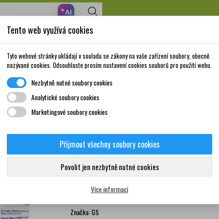
✦
AI
Tento web využívá cookies
Nakupte za 999,- Kč a získáte dopravu zdarma!
Volně prodejné
Doplňky stravy a
Matka a
Krása a
Tyto webové stránky ukládají v souladu se zákony na vaše zařízení soubory, obecně
léky
vitamíny
dítě
péče
nazývané cookies. Odsouhlaste prosím nastavení cookies souborů pro použití webu.
Nezbytně nutné soubory cookies
ouby
GS Condro Diamant 100+60 tablet dárkové balení
Analytické soubory cookies
Marketingové soubory cookies
GS Condro Diamant 100+6
Přijmout všechny soubory cookies
1
Doplněk stravy pro podporu Vašich kloubů. Obsahu
Povolit jen nezbytně nutné cookies
CliniQ. Vyživuje nejenom kloubní chrupavky, ale peč
šlachy. 60 tablet NAVÍC jako dárek!
Více informací
Více informací
Značka:
GS