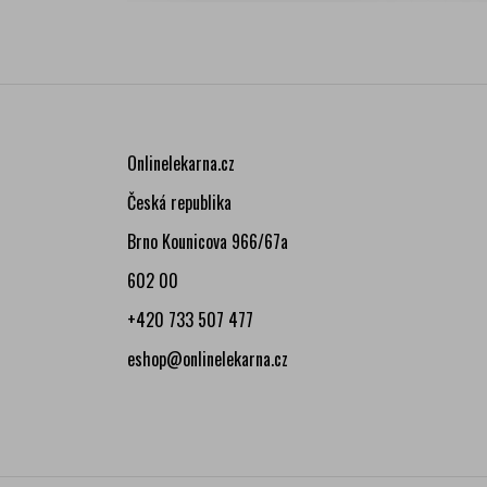
Onlinelekarna.cz
Česká republika
Brno Kounicova 966/67a
602 00
+420 733 507 477
eshop@onlinelekarna.cz