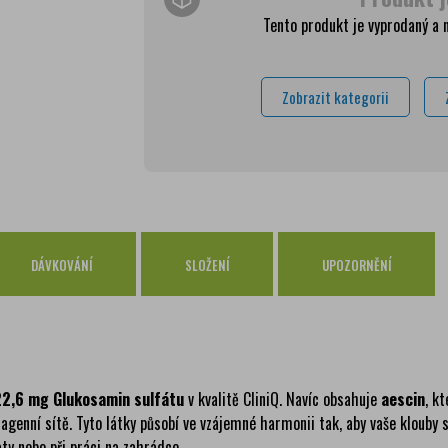
Tento produkt je vyprodaný a 
PPL Parcelshop
79 
Zásilkovna
65 
Zobrazit kategorii
Česká pošta Balíkovna
69 
Osobní odběr Pražákova
zdar
Osobní odběr Kounicova
zdar
Česká pošta
zdar
PPL
zdar
DÁVKOVÁNÍ
SLOŽENÍ
UPOZORNĚNÍ
GLS
zdar
22,6 mg Glukosamin sulfátu
v kvalitě CliniQ. Navíc obsahuje
aescin
, k
agenní sítě. Tyto látky působí ve vzájemné harmonii tak, aby vaše klouby s
ty nebo při práci na zahrádce.