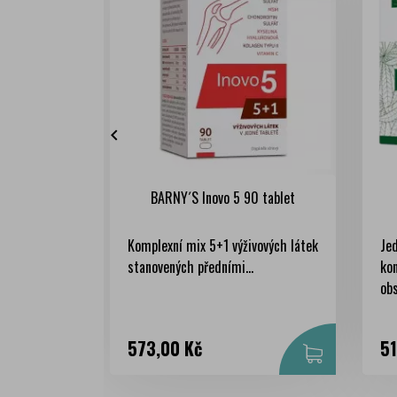

BARNY´S Inovo 5 90 tablet
Komplexní mix 5+1 výživových látek
Jed
stanovených předními...
ko
ob
Cena
Ce
573,00 Kč
51