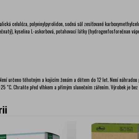
alická celulóza, polyvinylpyrolidon, sodná sůl zesíťované karboxymethylcel
ečnatý), kyselina L-askorbová, potahovací látky (hydrogenfosforečnan váp
Není určeno těhotným a kojícím ženám a dětem do 12 let. Není náhradou p
25 ˚C. Chraňte před vlhkem a přímým slunečním zářením. Výrobek je bez cu
ii