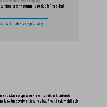
neznáme přesný termín jeho dodání na sklad
Kč
Kč
Zobrazit produkty stejné značky
Kč
ma
ma
ma
ma
ma
terý se stará o správné krevní zásobení kloubních
právně fungovaly a sloužily vám. A vy si tak mohli užít