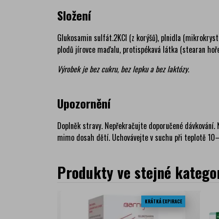
Složení
Glukosamin sulfát.2KCl (z korýšů), plnidla (mikrokryst
plodů jírovce maďalu, protispékavá látka (stearan hoř
Výrobek je bez cukru, bez lepku a bez laktózy.
Upozornění
Doplněk stravy. Nepřekračujte doporučené dávkování. 
mimo dosah dětí. Uchovávejte v suchu při teplotě 10–
Produkty ve stejné kategor
KRÁTKÁ EXPIRACE