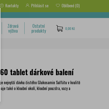
Kontakty
Přihlásit se
Oblíbené
(0)
Zdravá
Ostatní
0,00 Kč
výživa
produkty
0 tablet dárkové balení
je nejvyšší dávku čistého Glukosamin Sulfátu v kvalitě
uje také o kloubní okolí, kloubní pouzdra, vazy a