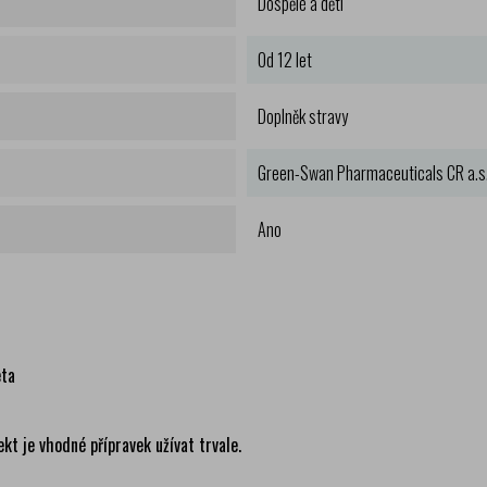
Dospělé a děti
Od 12 let
Doplněk stravy
Green-Swan Pharmaceuticals CR a.s
Ano
eta
kt je vhodné přípravek užívat trvale.