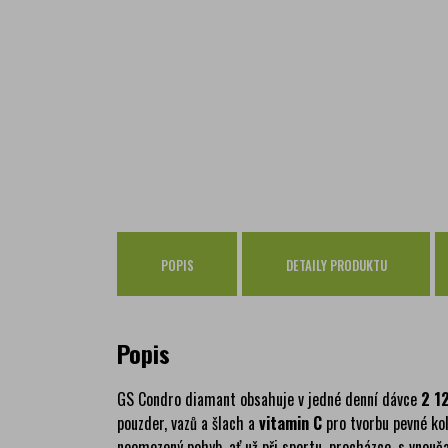
POPIS
DETAILY PRODUKTU
Popis
GS Condro diamant obsahuje v jedné denní dávce
2 1
pouzder, vazů a šlach a
vitamin C
pro tvorbu pevné kol
neomezený pohyb, ať už při sportu, procházce, s vnouča