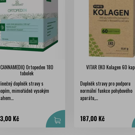
CANNAMEDIQ Ortopeden 180
VITAR EKO Kolagen 60 kap
tobolek
inečný doplněk stravy s
Doplněk stravy pro podporu
nopím, mimořádně vysokým
normální funkce pohybového
sahem...
aparátu,...
na
Cena
3,00 Kč
187,00 Kč