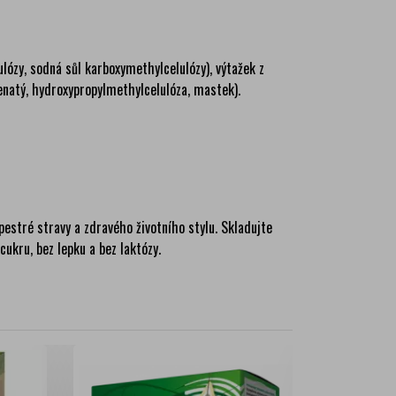
ulózy, sodná sůl karboxymethylcelulózy), výtažek z
enatý, hydroxypropylmethylcelulóza, mastek).
estré stravy a zdravého životního stylu. Skladujte
kru, bez lepku a bez laktózy.