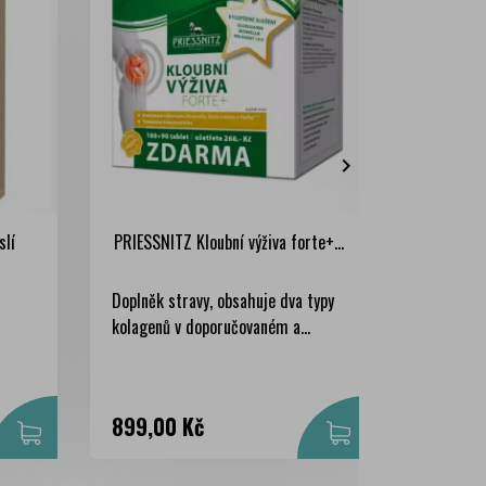

slí
PRIESSNITZ Kloubní výživa forte+...
PHARMAS
Doplněk stravy, obsahuje dva typy
HYALAC-B
kolagenů v doporučovaném a...
obsahující
Cena
Cena
899,00 Kč
608,00