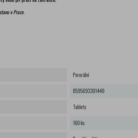
stavu v Praze.
Perorální
8595693301449
Tablety
160 ks