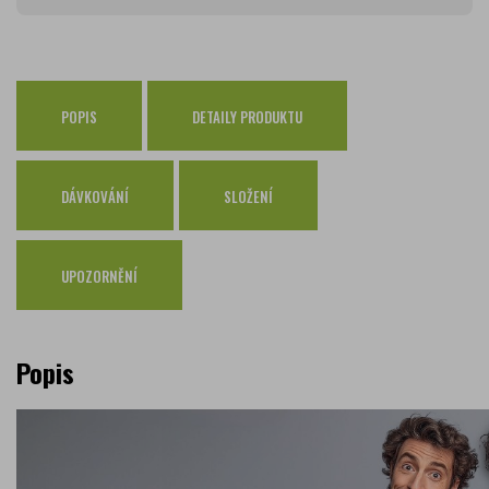
Zásilkovna
65 Kč
Česká pošta Balíkovna
69 Kč
Osobní odběr Pražákova
zdarma
Osobní odběr Kounicova
POPIS
DETAILY PRODUKTU
zdarma
Česká pošta
zdarma
PPL
zdarma
DÁVKOVÁNÍ
SLOŽENÍ
GLS
zdarma
UPOZORNĚNÍ
Popis