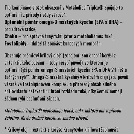
Trojkombinace složek obsažená v Metabolica Triplex® spojuje to
optimální z přírody i vědy zároveň:
Optimální poměr omega-3 mastných kyselin (EPA a DHA)
–
pro zdravé srdce,
Cholín
– pro správné fungování jater a metabolismus tuků,
Fosfolipidy
– důležitá součást buněčných membrán.
Obsahuje prémiový krilový olej* (zdrojem jsou drobní korýši z
antarktického oceánu – tedy nerybí původ), ve kterém je
optimálnější poměr omega-3 mastných kyselin EPA a DHA 2:1 než u
tučných ryb**. Omega-3 mastné kyseliny v krilovém oleji jsou pevně
vázané ve fosfolipidovém komplexu a přirozený obsah silného
antioxidantu astaxantinu brání rozkladu tuků, díky čemuž nemají
žádnou rybí pachuť ani zápach.
Metabolica Triplex® neobsahuje lepek, cukr, laktózu ani vepřovou
želatinu. Navíc drobné kapsle se snadno užívají.
* Krilový olej – extrakt z korýše Krunýřovka krillová (Euphausia