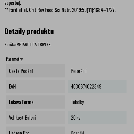
superba).
** Fard et al. Crit Rev Food Sci Nutr. 2019;59(11):1684–1727.
Detaily produktu
Značka
METABOLICA TRIPLEX
Parametry
Cesta Podání
Perorální
EAN
4030674022349
Léková Forma
Tobolky
Velikost Balení
20 ks
Určeno Pro
Dospělé