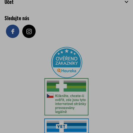
Účet

Sledujte nás