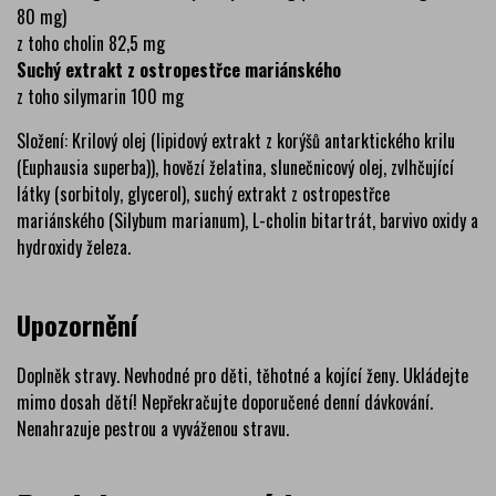
80 mg)
z toho cholin 82,5 mg
Suchý extrakt z ostropestřce mariánského
z toho silymarin 100 mg
Složení: Krilový olej (lipidový extrakt z korýšů antarktického krilu
(Euphausia superba)), hovězí želatina, slunečnicový olej, zvlhčující
látky (sorbitoly, glycerol), suchý extrakt z ostropestřce
mariánského (Silybum marianum), L-cholin bitartrát, barvivo oxidy a
hydroxidy železa.
Upozornění
Doplněk stravy. Nevhodné pro děti, těhotné a kojící ženy. Ukládejte
mimo dosah dětí! Nepřekračujte doporučené denní dávkování.
Nenahrazuje pestrou a vyváženou stravu.