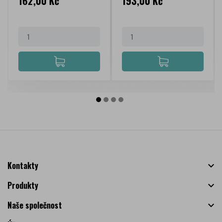
Cena
Cena
162,00 Kč
193,00 Kč
Kontakty

Produkty

Naše společnost
