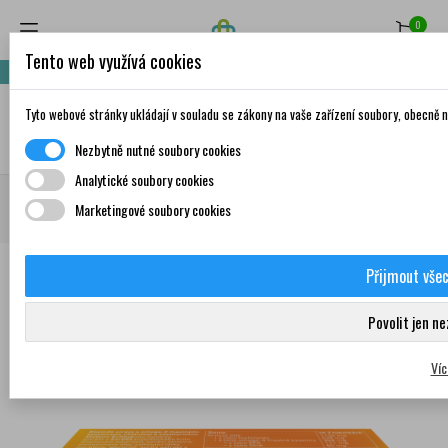
0
Tento web využívá cookies
Nakupte za 999,- Kč a získáte dopravu zdarma!
Tyto webové stránky ukládají v souladu se zákony na vaše zařízení soubory, obecně
✦
AI
Nezbytně nutné soubory cookies
Analytické soubory cookies
Domů
Doplňky stravy a vitamíny
Zažívání a trávení
Játra a žlučník
Marketingové soubory cookies
Metabolica Triplex 20 tobolek
Přijmout vše
Povolit jen n
0
Víc