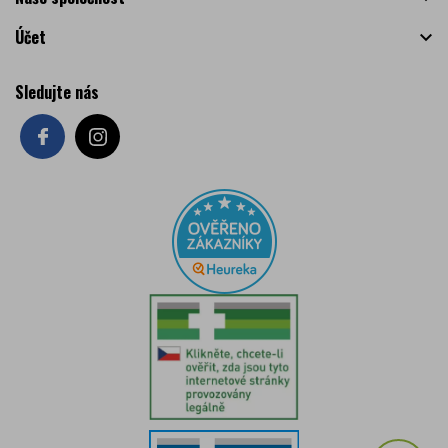
Účet

Sledujte nás