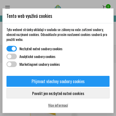
0
Tento web využívá cookies
Nakupte za 999,- Kč a získáte dopravu zdarma!
Tyto webové stránky ukládají v souladu se zákony na vaše zařízení soubory,
✦
AI
obecně nazývané cookies. Odsouhlaste prosím nastavení cookies souborů pro
použití webu.
Nezbytně nutné soubory cookies
Domů
Doplňky stravy a vitamíny
Zažívání a trávení
Játra a žlučník
Analytické soubory cookies
ROSEN Chalosal žlučníkové kapky 10 ml
Marketingové soubory cookies
Přijmout všechny soubory cookies
0
Povolit jen nezbytně nutné cookies
Více informací