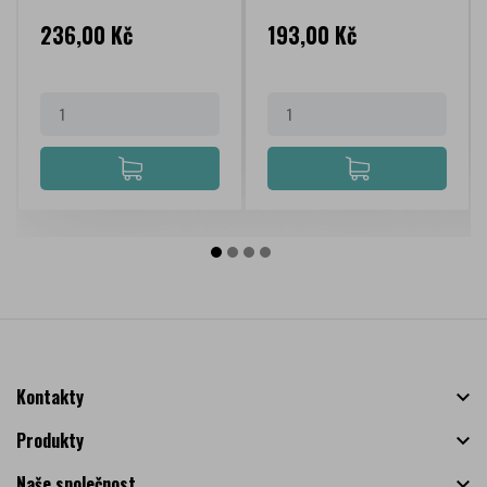
Cena
Cena
236,00 Kč
193,00 Kč
Kontakty

Produkty

Naše společnost
