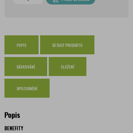
PPL Parcelshop
79 Kč
Zásilkovna
65 Kč
Česká pošta Balíkovna
69 Kč
Osobní odběr Pražákova
zdarma
Osobní odběr Kounicova
POPIS
DETAILY PRODUKTU
zdarma
Česká pošta
zdarma
PPL
zdarma
DÁVKOVÁNÍ
SLOŽENÍ
GLS
zdarma
UPOZORNĚNÍ
Popis
BENEFITY