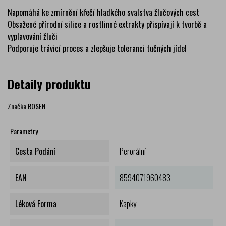
Napomáhá ke zmírnění křečí hladkého svalstva žlučových cest
Obsažené přírodní silice a rostlinné extrakty přispívají k tvorbě a
vyplavování žluči
Podporuje trávicí proces a zlepšuje toleranci tučných jídel
Detaily produktu
Značka
ROSEN
Parametry
Cesta Podání
Perorální
EAN
8594071960483
Léková Forma
Kapky