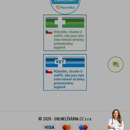
question_answer
© 2026 - ONLINELÉKÁRNA.CZ s.r.o.