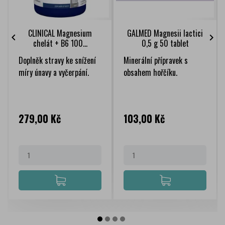
CLINICAL Magnesium
GALMED Magnesii lactici


chelát + B6 100...
0,5 g 50 tablet
Doplněk stravy ke snížení
Minerální přípravek s
míry únavy a vyčerpání.
obsahem hořčíku.
Cena
Cena
279,00 Kč
103,00 Kč