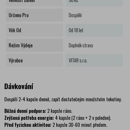
Velikost Balení
90 ks
Určeno Pro
Dospělé
Věk Od
Od 18 let
Režim Výdeje
Doplněk stravy
Výrobce
VITAR s.r.o.
Dávkování
Dospělí 2-4 kapsle denně, zapít dostatečným množstvím tekutiny.
Běžná denní podpora:
2 kapsle ráno.
Zvýšená potřeba energie:
4 kapsle (2 ráno + 2 v poledne).
Před fyzickou aktivitou:
2 kapsle 30-60 minut předem.