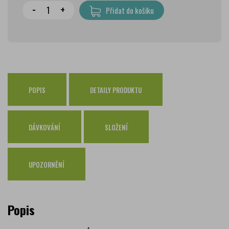
Wolt doprava
zdarma
-
+
Přidat do košíku
PPL Parcelshop
79 Kč
Zásilkovna
65 Kč
Česká pošta Balíkovna
69 Kč
Osobní odběr Pražákova
zdarma
Osobní odběr Kounicova
POPIS
DETAILY PRODUKTU
zdarma
Česká pošta
zdarma
PPL
zdarma
DÁVKOVÁNÍ
SLOŽENÍ
GLS
zdarma
UPOZORNĚNÍ
Popis