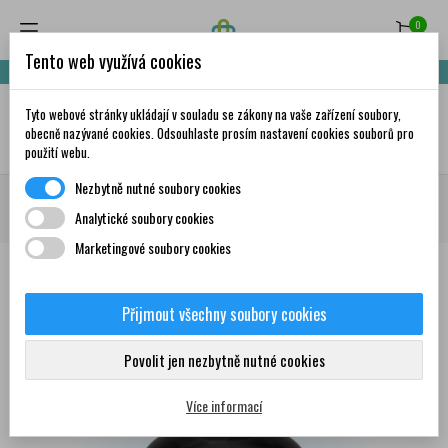
0
Tento web využívá cookies
Nakupte za 999,- Kč a získáte dopravu zdarma!
Tyto webové stránky ukládají v souladu se zákony na vaše zařízení soubory,
✦
AI
obecně nazývané cookies. Odsouhlaste prosím nastavení cookies souborů pro
použití webu.
Nezbytně nutné soubory cookies
Domů
Doplňky stravy a vitamíny
Vitamíny a minerály
Minerály a stopové
Analytické soubory cookies
prvky
Hořčík
MAXI VITA Essentials Magnesium Malate 90 kapslí
Marketingové soubory cookies
Přijmout všechny soubory cookies
0
Povolit jen nezbytně nutné cookies
Více informací