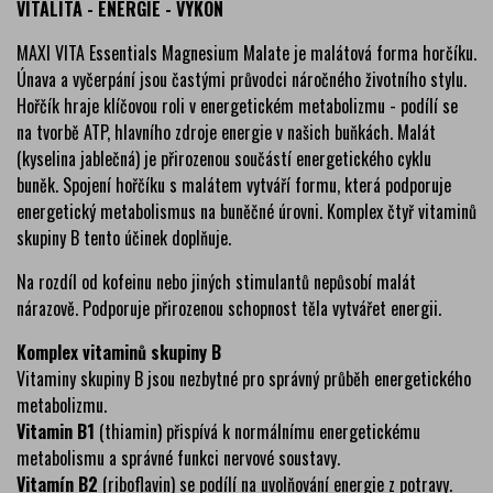
VITALITA - ENERGIE - VÝKON
MAXI VITA Essentials Magnesium Malate je malátová forma horčíku.
Únava a vyčerpání jsou častými průvodci náročného životního stylu.
Hořčík hraje klíčovou roli v energetickém metabolizmu - podílí se
na tvorbě ATP, hlavního zdroje energie v našich buňkách. Malát
(kyselina jablečná) je přirozenou součástí energetického cyklu
buněk. Spojení hořčíku s malátem vytváří formu, která podporuje
energetický metabolismus na buněčné úrovni. Komplex čtyř vitaminů
skupiny B tento účinek doplňuje.
Na rozdíl od kofeinu nebo jiných stimulantů nepůsobí malát
nárazově. Podporuje přirozenou schopnost těla vytvářet energii.
Komplex vitaminů skupiny B
Vitaminy skupiny B jsou nezbytné pro správný průběh energetického
metabolizmu.
Vitamin B1
(thiamin) přispívá k normálnímu energetickému
metabolismu a správné funkci nervové soustavy.
Vitamín B2
(riboflavin) se podílí na uvolňování energie z potravy.