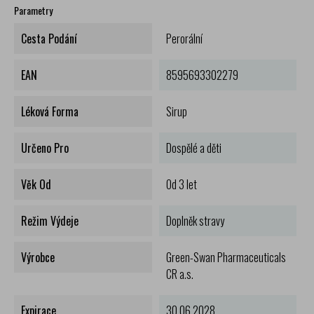
Parametry
Cesta Podání
Perorální
EAN
8595693302279
Léková Forma
Sirup
Určeno Pro
Dospělé a děti
Věk Od
Od 3 let
Režim Výdeje
Doplněk stravy
Výrobce
Green-Swan Pharmaceuticals
CR a.s.
Expirace
30.06.2028