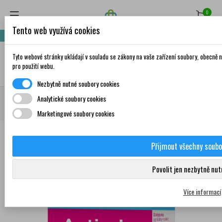
0
Tento web využívá cookies
Nakupte za 999,- Kč a získáte dopravu zdarma!
Tyto webové stránky ukládají v souladu se zákony na vaše zařízení soubory, obecně
✦
AI
pro použití webu.
Nezbytně nutné soubory cookies
Domů
Doplňky stravy a vitamíny
Imunita
Bakteriální lyzáty, enzymy,
Analytické soubory cookies
nukleotidy
GS Antigrip sirup 100 ml
Marketingové soubory cookies
Přijmout všechny soubo
Povolit jen nezbytně nu
0
Více informací