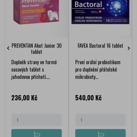
PREVENTAN Akut Junior 30
FAVEA Bactoral 16 tablet


tablet
Doplněk stravy ve formě
První orální probiotikum
cucavých tablet s
pro doplnění přátelské
jahodovou příchutí....
mikrobioty...
Cena
Cena
236,00 Kč
540,00 Kč