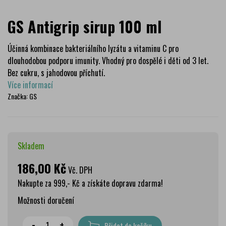
GS Antigrip sirup 100 ml
Účinná kombinace bakteriálního lyzátu a vitaminu C pro
dlouhodobou podporu imunity. Vhodný pro dospělé i děti od 3 let.
Bez cukru, s jahodovou příchutí.
Více informací
Značka:
GS
Skladem
186,00 Kč
Vč. DPH
Nakupte za 999,- Kč a získáte dopravu zdarma!
Možnosti doručení
Wolt doprava
zdarma
-
+
Přidat do košíku