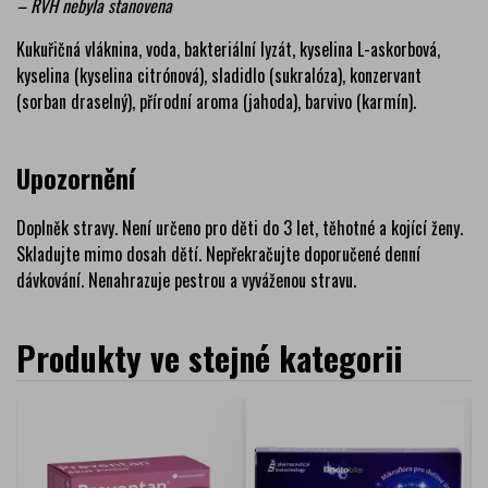
– RVH nebyla stanovena
Kukuřičná vláknina, voda, bakteriální lyzát, kyselina L-askorbová,
kyselina (kyselina citrónová), sladidlo (sukralóza), konzervant
(sorban draselný), přírodní aroma (jahoda), barvivo (karmín).
Upozornění
Doplněk stravy. Není určeno pro děti do 3 let, těhotné a kojící ženy.
Skladujte mimo dosah dětí. Nepřekračujte doporučené denní
dávkování. Nenahrazuje pestrou a vyváženou stravu.
Produkty ve stejné kategorii