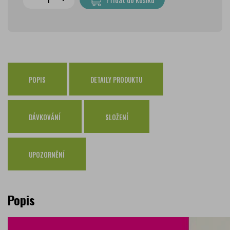
PPL Parcelshop
79 Kč
Zásilkovna
65 Kč
Česká pošta Balíkovna
69 Kč
Osobní odběr Pražákova
zdarma
Osobní odběr Kounicova
POPIS
DETAILY PRODUKTU
zdarma
Česká pošta
zdarma
PPL
zdarma
DÁVKOVÁNÍ
SLOŽENÍ
GLS
zdarma
UPOZORNĚNÍ
Popis