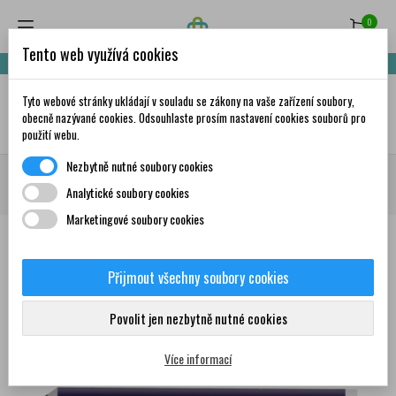
0
Tento web využívá cookies
Nakupte za 999,- Kč a získáte dopravu zdarma!
Tyto webové stránky ukládají v souladu se zákony na vaše zařízení soubory,
✦
AI
obecně nazývané cookies. Odsouhlaste prosím nastavení cookies souborů pro
použití webu.
Nezbytně nutné soubory cookies
Domů
Volně prodejné léky
Průjem, zácpa, nevolnost, nadýmání
Zácpa
Analytické soubory cookies
SUPPOSITORIA GLYCERINI Mayoly 1,81 g 10 čípků
Marketingové soubory cookies
Přijmout všechny soubory cookies
0
Povolit jen nezbytně nutné cookies
Více informací