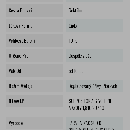
Cesta Podání
Rektální
Léková Forma
Čípky
Velikost Balení
10 ks
Určeno Pro
Dospělé a děti
Věk Od
od 10 let
Režim Výdeje
Registrovaný léčivý přípravek
Název LP
SUPPOSITORIA GLYCERINI
MAYOLY 1,81G SUP 10
Výrobce
FARMEA, ZAC SUD D