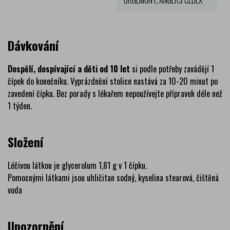
´ORGEMONT, ANGERS CEDEX
Dávkování
Dospělí, dospívající a děti od 10 let
si podle potřeby zavádějí 1
čípek do konečníku. Vyprázdnění stolice nastává za 10-20 minut po
zavedení čípku. Bez porady s lékařem nepoužívejte přípravek déle než
1 týden.
Složení
Léčivou látkou je glycerolum 1,81 g v 1 čípku.
Pomocnými látkami jsou uhličitan sodný, kyselina stearová, čištěná
voda
Upozornění