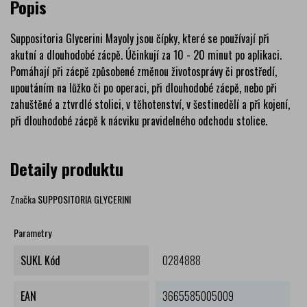
Popis
Suppositoria Glycerini Mayoly jsou čípky, které se používají při
akutní a dlouhodobé zácpě. Účinkují za 10 - 20 minut po aplikaci.
Pomáhají při zácpě způsobené změnou životosprávy či prostředí,
upoutáním na lůžko či po operaci, při dlouhodobé zácpě, nebo při
zahuštěné a ztvrdlé stolici, v těhotenství, v šestinedělí a při kojení,
při dlouhodobé zácpě k nácviku pravidelného odchodu stolice.
Detaily produktu
Značka
SUPPOSITORIA GLYCERINI
Parametry
SUKL Kód
0284888
EAN
3665585005009