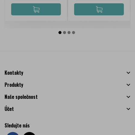
Kontakty

Produkty

Naše společnost

Účet

Sledujte nás