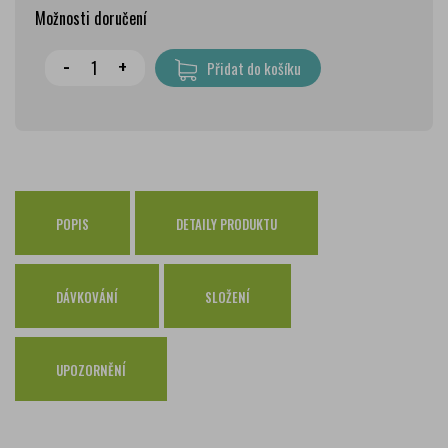
Možnosti doručení
Wolt doprava
zdarma
-
+
Přidat do košíku
PPL Parcelshop
79 Kč
Zásilkovna
65 Kč
Česká pošta Balíkovna
69 Kč
Osobní odběr Pražákova
zdarma
Osobní odběr Kounicova
POPIS
DETAILY PRODUKTU
zdarma
Česká pošta
zdarma
PPL
zdarma
DÁVKOVÁNÍ
SLOŽENÍ
GLS
zdarma
UPOZORNĚNÍ