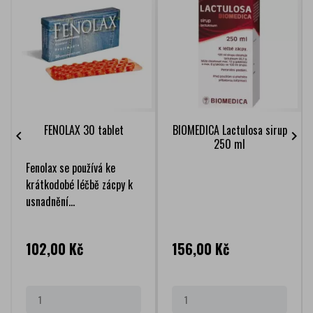
FENOLAX 30 tablet
BIOMEDICA Lactulosa sirup


250 ml
Fenolax se používá ke
krátkodobé léčbě zácpy k
usnadnění...
Cena
Cena
102,00 Kč
156,00 Kč