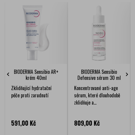
BIODERMA Sensibio AR+
BIODERMA Sensibio


krém 40ml
Defensive sérum 30 ml
Zklidňující hydratační
Koncentrované anti-age
péče proti zarudnutí
sérum, které dlouhodobě
zklidňuje a...
Cena
Cena
591,00 Kč
809,00 Kč