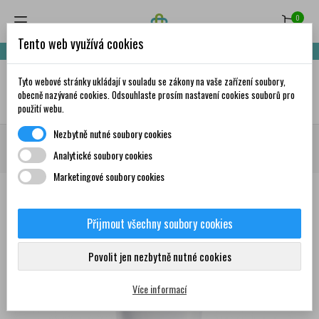
0
Tento web využívá cookies
Nakupte za 999,- Kč a získáte dopravu zdarma!
Tyto webové stránky ukládají v souladu se zákony na vaše zařízení soubory,
✦
AI
obecně nazývané cookies. Odsouhlaste prosím nastavení cookies souborů pro
použití webu.
Nezbytně nutné soubory cookies
Domů
Krása a péče
Dermokosmetika
BIODERMA
SENSIBIO
Analytické soubory cookies
BIODERMA Sensibio AR+ CC krém SPF50+ 40ml
Marketingové soubory cookies
Přijmout všechny soubory cookies
0
Povolit jen nezbytně nutné cookies
Více informací