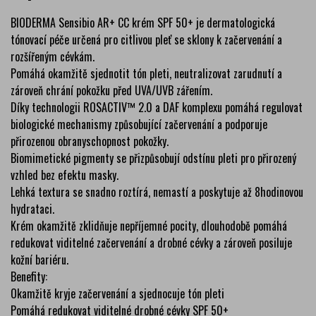
BIODERMA Sensibio AR+ CC krém SPF 50+ je dermatologická
tónovací péče určená pro citlivou pleť se sklony k začervenání a
rozšířeným cévkám.
Pomáhá okamžitě sjednotit tón pleti, neutralizovat zarudnutí a
zároveň chrání pokožku před UVA/UVB zářením.
Díky technologii ROSACTIV™ 2.0 a DAF komplexu pomáhá regulovat
biologické mechanismy způsobující začervenání a podporuje
přirozenou obranyschopnost pokožky.
Biomimetické pigmenty se přizpůsobují odstínu pleti pro přirozený
vzhled bez efektu masky.
Lehká textura se snadno roztírá, nemastí a poskytuje až 8hodinovou
hydrataci.
Krém okamžitě zklidňuje nepříjemné pocity, dlouhodobě pomáhá
redukovat viditelné začervenání a drobné cévky a zároveň posiluje
kožní bariéru.
Benefity:
Okamžitě kryje začervenání a sjednocuje tón pleti
Pomáhá redukovat viditelné drobné cévky SPF 50+