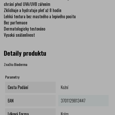
chrání před UVA/UVB zářením
Zklidňuje a hydratuje pleť až 8 hodin
Lehká textura bez mastného a lepivého pocitu
Bez parfemace
Dermatologicky testováno
Vysoká snášenlivost
Detaily produktu
Značka
Bioderma
Parametry
Cesta Podání
Kožní
EAN
3701129813447
Léková Forma
Krém