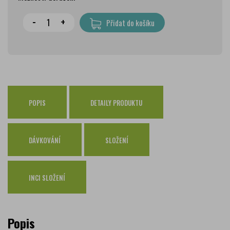
Wolt doprava
zdarma
-
+
Přidat do košíku
PPL Parcelshop
79 Kč
Zásilkovna
65 Kč
Česká pošta Balíkovna
69 Kč
Osobní odběr Pražákova
zdarma
Osobní odběr Kounicova
POPIS
DETAILY PRODUKTU
zdarma
Česká pošta
zdarma
PPL
zdarma
DÁVKOVÁNÍ
SLOŽENÍ
GLS
zdarma
INCI SLOŽENÍ
Popis