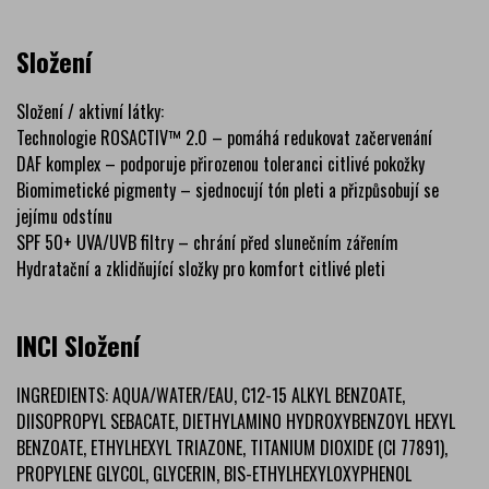
Složení
Složení / aktivní látky:
Technologie ROSACTIV™ 2.0 – pomáhá redukovat začervenání
DAF komplex – podporuje přirozenou toleranci citlivé pokožky
Biomimetické pigmenty – sjednocují tón pleti a přizpůsobují se
jejímu odstínu
SPF 50+ UVA/UVB filtry – chrání před slunečním zářením
Hydratační a zklidňující složky pro komfort citlivé pleti
INCI Složení
INGREDIENTS: AQUA/WATER/EAU, C12-15 ALKYL BENZOATE,
DIISOPROPYL SEBACATE, DIETHYLAMINO HYDROXYBENZOYL HEXYL
BENZOATE, ETHYLHEXYL TRIAZONE, TITANIUM DIOXIDE (CI 77891),
PROPYLENE GLYCOL, GLYCERIN, BIS-ETHYLHEXYLOXYPHENOL