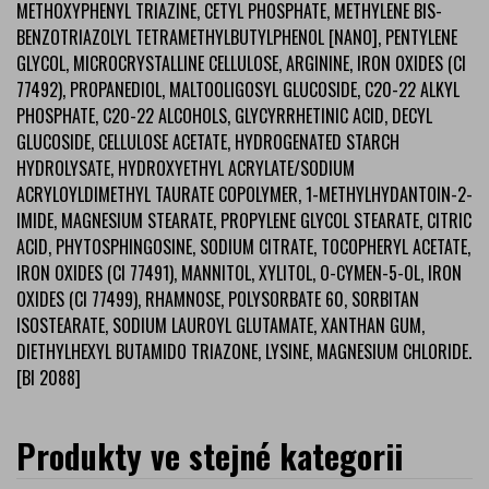
METHOXYPHENYL TRIAZINE, CETYL PHOSPHATE, METHYLENE BIS-
BENZOTRIAZOLYL TETRAMETHYLBUTYLPHENOL [NANO], PENTYLENE
GLYCOL, MICROCRYSTALLINE CELLULOSE, ARGININE, IRON OXIDES (CI
77492), PROPANEDIOL, MALTOOLIGOSYL GLUCOSIDE, C20-22 ALKYL
PHOSPHATE, C20-22 ALCOHOLS, GLYCYRRHETINIC ACID, DECYL
GLUCOSIDE, CELLULOSE ACETATE, HYDROGENATED STARCH
HYDROLYSATE, HYDROXYETHYL ACRYLATE/SODIUM
ACRYLOYLDIMETHYL TAURATE COPOLYMER, 1-METHYLHYDANTOIN-2-
IMIDE, MAGNESIUM STEARATE, PROPYLENE GLYCOL STEARATE, CITRIC
ACID, PHYTOSPHINGOSINE, SODIUM CITRATE, TOCOPHERYL ACETATE,
IRON OXIDES (CI 77491), MANNITOL, XYLITOL, O-CYMEN-5-OL, IRON
OXIDES (CI 77499), RHAMNOSE, POLYSORBATE 60, SORBITAN
ISOSTEARATE, SODIUM LAUROYL GLUTAMATE, XANTHAN GUM,
DIETHYLHEXYL BUTAMIDO TRIAZONE, LYSINE, MAGNESIUM CHLORIDE.
[BI 2088]
Produkty ve stejné kategorii