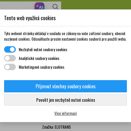
✦
AI
Tento web využívá cookies
Nakupte za 999,- Kč a získáte dopravu zdarma!
Volně prodejné
Doplňky stravy a
Matka a
Krása a
Tyto webové stránky ukládají v souladu se zákony na vaše zařízení soubory, obecně
léky
vitamíny
dítě
péče
nazývané cookies. Odsouhlaste prosím nastavení cookies souborů pro použití webu.
Nezbytně nutné soubory cookies
dratace
ELOTRANS reload 15 sáčků
Analytické soubory cookies
Marketingové soubory cookies
ELOTRANS reload 15 sáč
Přijmout všechny soubory cookies
0
Sypká směs na přípravu izotonického nápoje s elek
Povolit jen nezbytně nutné cookies
látkami a cholinem. Vhodná pro podporu, vitaliza
příchuť.
Více informací
Více informací
Značka:
ELOTRANS