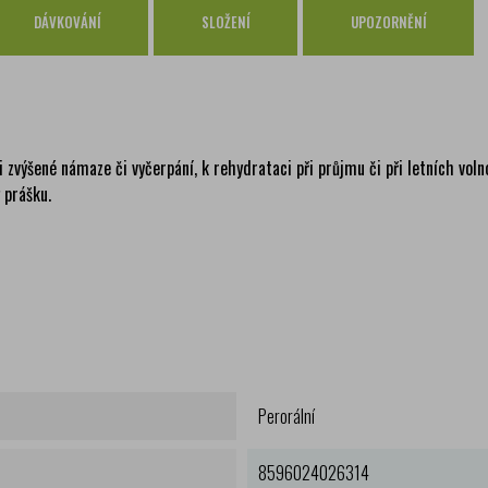
PPL
zdar
DÁVKOVÁNÍ
SLOŽENÍ
UPOZORNĚNÍ
GLS
zdar
i zvýšené námaze či vyčerpání, k rehydrataci při průjmu či při letních vol
 prášku.
Perorální
8596024026314