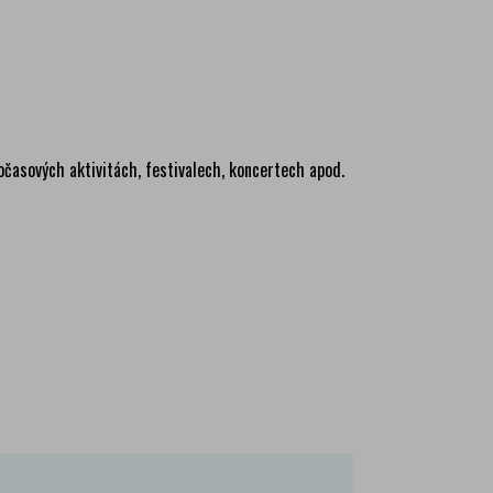
ma
ma
nočasových aktivitách, festivalech, koncertech apod.