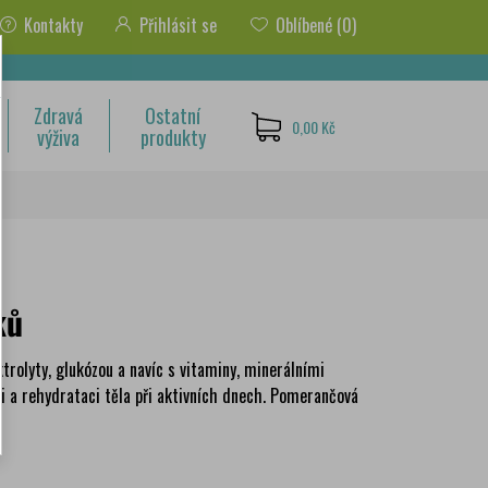
Kontakty
Přihlásit se
Oblíbené
(0)
Zdravá
Ostatní
0,00 Kč
výživa
produkty
ků
trolyty, glukózou a navíc s vitaminy, minerálními
ci a rehydrataci těla při aktivních dnech. Pomerančová