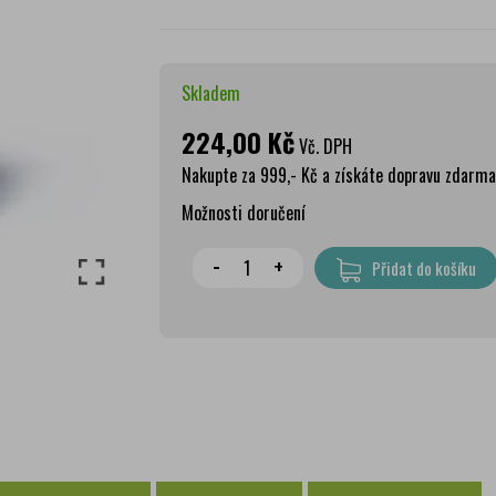
Skladem
224,00 Kč
Vč. DPH
Nakupte za 999,- Kč a získáte dopravu zdarma
Možnosti doručení
Wolt doprava
zdar
-
+
Přidat do košíku
PPL Parcelshop
79 
Zásilkovna
65 
Česká pošta Balíkovna
69 
Osobní odběr Pražákova
zdar
Osobní odběr Kounicova
zdar
Česká pošta
zdar