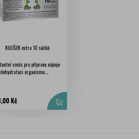
KULÍŠEK extra 10 sáčků
tantní směs pro přípravu nápoje
 dehydrataci organismu....
na
,00 Kč