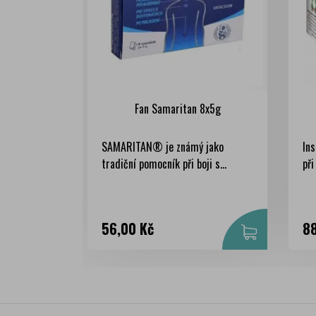
Fan Samaritan 8x5g
SAMARITAN® je známý jako
Ins
tradiční pomocník při boji s...
při
Cena
Ce
56,00 Kč
88