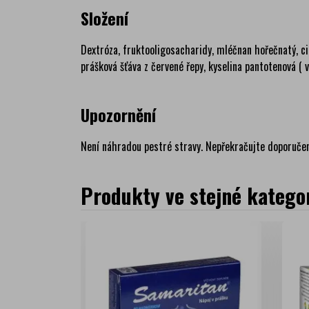
Složení
Dextróza, fruktooligosacharidy, mléčnan hořečnatý, cit
prášková šťáva z červené řepy, kyselina pantotenová ( 
Upozornění
Není náhradou pestré stravy. Nepřekračujte doporuče
Produkty ve stejné kategor