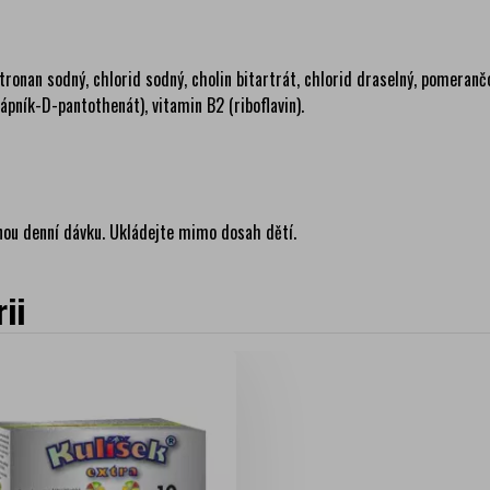
ronan sodný, chlorid sodný, cholin bitartrát, chlorid draselný, pomerančo
vápník-D-pantothenát), vitamin B2 (riboflavin).
nou denní dávku. Ukládejte mimo dosah dětí.
ii