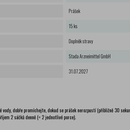
Prášek
15 ks
Doplněk stravy
Stada Arzneimittel GmbH
31.07.2027
 vody, dobře promíchejte, dokud se prášek nerozpustí (přibližně 30 seku
íjem 2 sáčků denně (= 2 jednotlivé porce).