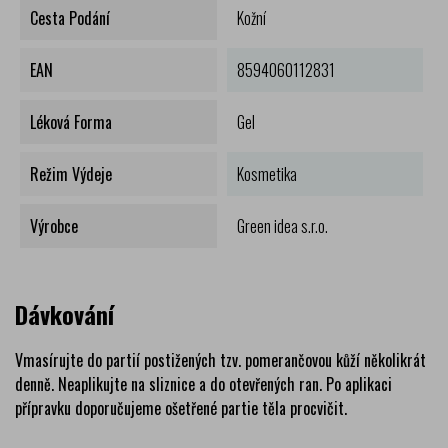
Cesta Podání
Kožní
EAN
8594060112831
Léková Forma
Gel
Režim Výdeje
Kosmetika
Výrobce
Green idea s.r.o.
Dávkování
Vmasírujte do partií postižených tzv. pomerančovou kůží několikrát
denně. Neaplikujte na sliznice a do otevřených ran. Po aplikaci
přípravku doporučujeme ošetřené partie těla procvičit.