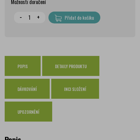
Možnosti doručení
Wolt doprava
zdarma
-
+
Přidat do košíku
PPL Parcelshop
79 Kč
Zásilkovna
65 Kč
Česká pošta Balíkovna
69 Kč
Osobní odběr Pražákova
zdarma
Osobní odběr Kounicova
POPIS
DETAILY PRODUKTU
zdarma
Česká pošta
zdarma
PPL
zdarma
DÁVKOVÁNÍ
INCI SLOŽENÍ
GLS
zdarma
UPOZORNĚNÍ
Popis