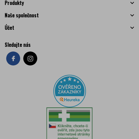
Produkty

Naše společnost

Účet

Sledujte nás