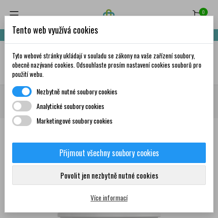
0
Tento web využívá cookies
Nakupte za 999,- Kč a získáte dopravu zdarma!
Tyto webové stránky ukládají v souladu se zákony na vaše zařízení soubory,
✦
AI
obecně nazývané cookies. Odsouhlaste prosím nastavení cookies souborů pro
použití webu.
Nezbytně nutné soubory cookies
Domů
Krása a péče
Masážní přípravky
Masážní oleje
GREEN IDEA
Analytické soubory cookies
Celustin masážní gel 250 ml
Marketingové soubory cookies
Přijmout všechny soubory cookies
0
Povolit jen nezbytně nutné cookies
Více informací