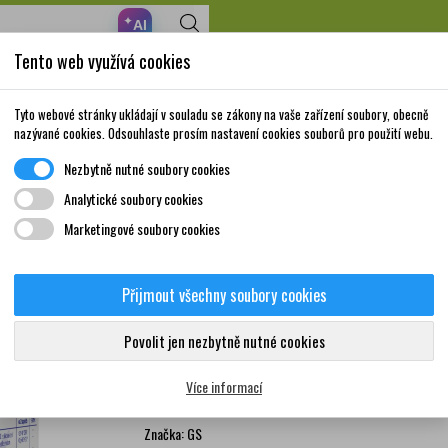
✦
AI
Tento web využívá cookies
Nakupte za 999,- Kč a získáte dopravu zdarma!
Volně prodejné
Doplňky stravy a
Matka a
Krása a
Tyto webové stránky ukládají v souladu se zákony na vaše zařízení soubory, obecně
léky
vitamíny
dítě
péče
nazývané cookies. Odsouhlaste prosím nastavení cookies souborů pro použití webu.
Nezbytně nutné soubory cookies
obacily a probiotika
GS Probiotic Strong 60+30 kapslí dárkové balení
Analytické soubory cookies
Marketingové soubory cookies
GS Probiotic Strong 60+
Přijmout všechny soubory cookies
0
Doplněk stravy pro harmonizaci střevní flóry. Ob
Povolit jen nezbytně nutné cookies
probiotických kultur. Navíc obohaceno o prebiotick
imunity.
Více informací
Více informací
Značka:
GS