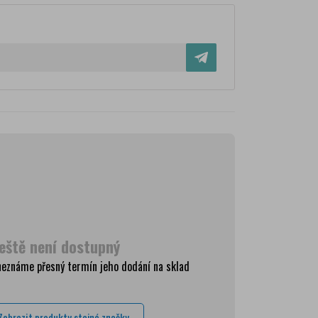
eště není dostupný
ma
neznáme přesný termín jeho dodání na sklad
Kč
Kč
Zobrazit produkty stejné značky