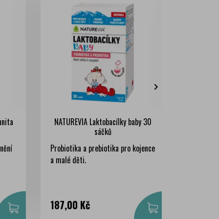

unita
NATUREVIA Laktobacílky baby 30
BIOPRO
sáčků
nění
Probiotika a prebiotika pro kojence
Doplněk s
a malé děti.
který obs
Cena
Cena
187,00 Kč
253,00