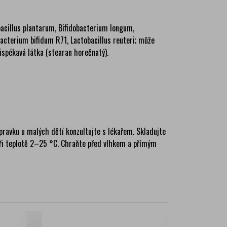
bacillus plantarum, Bifidobacterium longum,
acterium bifidum R71, Lactobacillus reuteri; může
tispékavá látka (stearan horečnatý).
pravku u malých dětí konzultujte s lékařem. Skladujte
při teplotě 2–25 °C. Chraňte před vlhkem a přímým