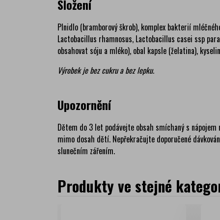
Složení
Plnidlo (bramborový škrob), komplex bakterií mléčného
Lactobacillus rhamnosus, Lactobacillus casei ssp para
obsahovat sóju a mléko), obal kapsle (želatina), kyseli
Výrobek je bez cukru a bez lepku.
Upozornění
Dětem do 3 let podávejte obsah smíchaný s nápojem ne
mimo dosah dětí. Nepřekračujte doporučené dávkování.
slunečním zářením.
Produkty ve stejné kategor