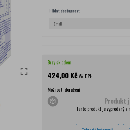
Hlídat dostupnost
Brzy skladem
424,00 Kč
Vč. DPH
Možnosti doručení
Produkt j
Wolt doprava
zdar
Tento produkt je vyprodaný a 
PPL Parcelshop
79 
Zásilkovna
65 
Zobrazit kategorii