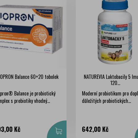
IOPRON Balance 60+20 tobolek
NATUREVIA Laktobacily 5 Im
120...
opron® Balance je probiotický
Moderní probiotikum pro dopl
plex s prebiotiky vhodný...
důležitých probiotických...
na
Cena
3,00 Kč
642,00 Kč