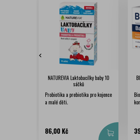

NATUREVIA Laktobacílky baby 10
B
sáčků
Probiotika a prebiotika pro kojence
Bi
a malé děti.
kom
Cena
Ce
86,00 Kč
39