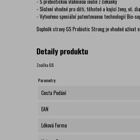
- S prebiotickou vlákninou inulin z čekanky
- Složení vhodné pro děti, těhotné a kojící ženy, vč. di
- Vytvořeno speciální patentovanou technologií Bio-s
Doplněk stravy GS Probiotic Strong je vhodné užívat nej
Detaily produktu
Značka
GS
Parametry
Cesta Podání
EAN
Léková Forma