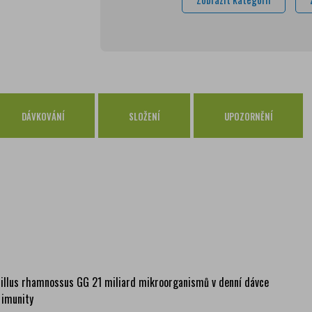
Česká pošta Balíkovna
69 
Osobní odběr Pražákova
zdar
Osobní odběr Kounicova
zdar
Česká pošta
zdar
PPL
zdar
DÁVKOVÁNÍ
SLOŽENÍ
UPOZORNĚNÍ
GLS
zdar
acillus rhamnossus GG 21 miliard mikroorganismů v denní dávce
 imunity