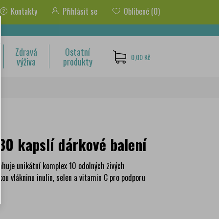
Kontakty
Přihlásit se
Oblíbené
(0)
Zdravá
Ostatní
0,00 Kč
výživa
produkty
30 kapslí dárkové balení
sahuje unikátní komplex 10 odolných živých
ou vlákninu inulin, selen a vitamin C pro podporu