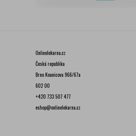
Onlinelekarna.cz
Česká republika
Brno Kounicova 966/67a
602 00
+420 733 507 477
eshop@onlinelekarna.cz