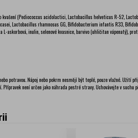
 kvašení (Pediococcus acidolactici, Lactobacillus helveticus R-52, Lacto
casei, Lactobacillus rhamnosus GG, Bifidobacterium infantis R33, Bifidob
na L-askorbová, inulin, selenové kvasnice, barvivo (uhličitan vápenatý), pro
bo potravou. Nápoj nebo pokrm nesmějí být teplé, pouze vlažné. Užití pří
 Přípravek není určen jako náhrada pestré stravy. Uchovávejte v suchu 
ii