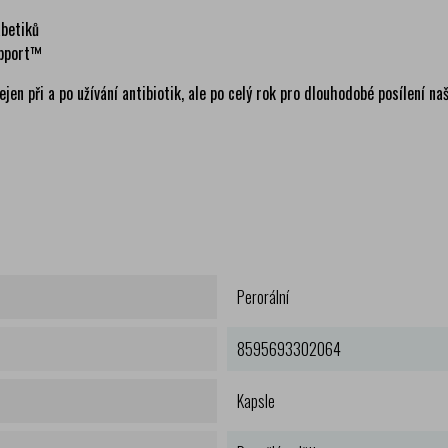
abetiků
upport™
en při a po užívání antibiotik, ale po celý rok pro dlouhodobé posílení naš
Perorální
8595693302064
Kapsle