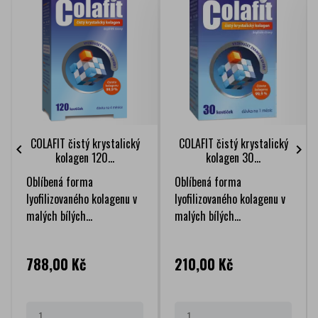
COLAFIT čistý krystalický
COLAFIT čistý krystalický


kolagen 120...
kolagen 30...
Oblíbená forma
Oblíbená forma
lyofilizovaného kolagenu v
lyofilizovaného kolagenu v
malých bílých...
malých bílých...
Cena
Cena
788,00 Kč
210,00 Kč