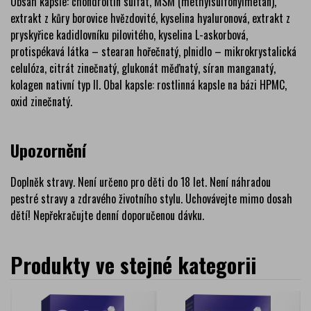
Obsah kapsle: chondroitin sulfát, MSM (methylsulfonylmetan),
extrakt z kůry borovice hvězdovité, kyselina hyaluronová, extrakt z
pryskyřice kadidlovníku pilovitého, kyselina L-askorbová,
protispékavá látka – stearan hořečnatý, plnidlo – mikrokrystalická
celulóza, citrát zinečnatý, glukonát měďnatý, síran manganatý,
kolagen nativní typ II. Obal kapsle: rostlinná kapsle na bázi HPMC,
oxid zinečnatý.
Upozornění
Doplněk stravy. Není určeno pro děti do 18 let. Není náhradou
pestré stravy a zdravého životního stylu. Uchovávejte mimo dosah
dětí! Nepřekračujte denní doporučenou dávku.
Produkty ve stejné kategorii