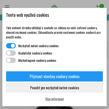
0
Tento web využívá cookies
Nakupte za 999,- Kč a získáte dopravu zdarma!
Tyto webové stránky ukládají v souladu se zákony na vaše zařízení soubory,
✦
AI
obecně nazývané cookies. Odsouhlaste prosím nastavení cookies souborů pro
použití webu.
Nezbytně nutné soubory cookies
Domů
Doplňky stravy a vitamíny
Klouby, kosti, svaly
Klouby
MAXI
Analytické soubory cookies
VITA Essentials Motion+ 90 kapslí
Marketingové soubory cookies
Přijmout všechny soubory cookies
0
Povolit jen nezbytně nutné cookies
Více informací