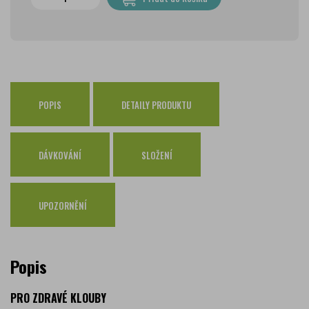
PPL Parcelshop
79 Kč
Zásilkovna
65 Kč
Česká pošta Balíkovna
69 Kč
Osobní odběr Pražákova
zdarma
Osobní odběr Kounicova
POPIS
DETAILY PRODUKTU
zdarma
Česká pošta
zdarma
PPL
zdarma
DÁVKOVÁNÍ
SLOŽENÍ
GLS
zdarma
UPOZORNĚNÍ
Popis
PRO ZDRAVÉ KLOUBY