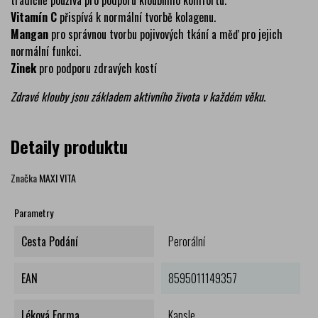
tradičně používá pro podporu kloubního komfortu.
Vitamín C
přispívá k normální tvorbě kolagenu.
Mangan
pro správnou tvorbu pojivových tkání a měď pro jejich
normální funkci.
Zinek
pro podporu zdravých kostí
Zdravé klouby jsou základem aktivního života v každém věku.
Detaily produktu
Značka
MAXI VITA
Parametry
Cesta Podání
Perorální
EAN
8595011149357
Léková Forma
Kapsle