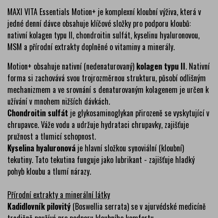
MAXI VITA Essentials Motion+ je komplexní kloubní výživa, která v
jedné denní dávce obsahuje klíčové složky pro podporu kloubů:
nativní kolagen typu II, chondroitin sulfát, kyselinu hyaluronovou,
MSM a přírodní extrakty doplněné o vitaminy a minerály.
Motion+ obsahuje nativní (nedenaturovaný)
kolagen typu II
. Nativní
forma si zachovává svou trojrozměrnou strukturu, působí odlišným
mechanizmem a ve srovnání s denaturovaným kolagenem je určen k
užívání v mnohem nižších dávkách.
Chondroitin sulfát
je glykosaminoglykan přirozeně se vyskytující v
chrupavce. Váže vodu a udržuje hydrataci chrupavky, zajišťuje
pružnost a tlumicí schopnost.
Kyselina hyaluronová
je hlavní složkou synoviální (kloubní)
tekutiny. Tato tekutina funguje jako lubrikant - zajišťuje hladký
pohyb kloubu a tlumí nárazy.
Přírodní extrakty a minerální látky
Kadidlovník pilovitý
(Boswellia serrata) se v ajurvédské medicíně