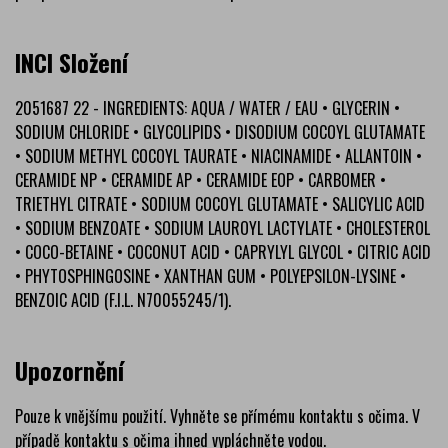
INCI Složení
2051687 22 - INGREDIENTS: AQUA / WATER / EAU • GLYCERIN •
SODIUM CHLORIDE • GLYCOLIPIDS • DISODIUM COCOYL GLUTAMATE
• SODIUM METHYL COCOYL TAURATE • NIACINAMIDE • ALLANTOIN •
CERAMIDE NP • CERAMIDE AP • CERAMIDE EOP • CARBOMER •
TRIETHYL CITRATE • SODIUM COCOYL GLUTAMATE • SALICYLIC ACID
• SODIUM BENZOATE • SODIUM LAUROYL LACTYLATE • CHOLESTEROL
• COCO-BETAINE • COCONUT ACID • CAPRYLYL GLYCOL • CITRIC ACID
• PHYTOSPHINGOSINE • XANTHAN GUM • POLYEPSILON-LYSINE •
BENZOIC ACID (F.I.L. N70055245/1).
Upozornění
Pouze k vnějšímu použití. Vyhněte se přímému kontaktu s očima. V
případě kontaktu s očima ihned vypláchněte vodou.