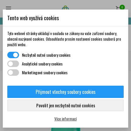
0
Tento web využívá cookies
Nakupte za 999,- Kč a získáte dopravu zdarma!
Tyto webové stránky ukládají v souladu se zákony na vaše zařízení soubory,
✦
AI
obecně nazývané cookies. Odsouhlaste prosím nastavení cookies souborů pro
použití webu.
Nezbytně nutné soubory cookies
Domů
Krása a péče
Dermokosmetika
CERAVE
CERAVE Čistící pěna
Analytické soubory cookies
pro optimální pH 148 ml
Marketingové soubory cookies
Přijmout všechny soubory cookies
0
Povolit jen nezbytně nutné cookies
Více informací