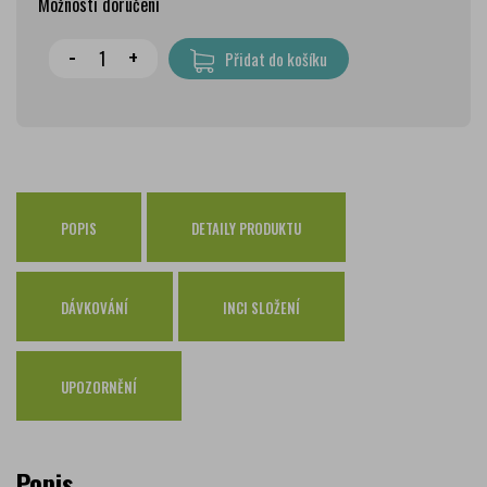
Možnosti doručení
Wolt doprava
zdarma
-
+
Přidat do košíku
PPL Parcelshop
79 Kč
Zásilkovna
65 Kč
Česká pošta Balíkovna
69 Kč
Osobní odběr Pražákova
zdarma
Osobní odběr Kounicova
POPIS
DETAILY PRODUKTU
zdarma
Česká pošta
zdarma
PPL
zdarma
DÁVKOVÁNÍ
INCI SLOŽENÍ
GLS
zdarma
UPOZORNĚNÍ
Popis