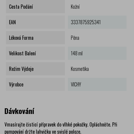
Cesta Podání
Kožní
EAN
3337875925341
Léková Forma
Pěna
Velikost Balení
148 ml
Režim Výdeje
Kosmetika
Výrobce
VICHY
Dávkování
Vmasírujte čisticí přípravek do vlhké pokožky. Opláchněte. Při
pumpování držte lahvičku ve svislé poloze.