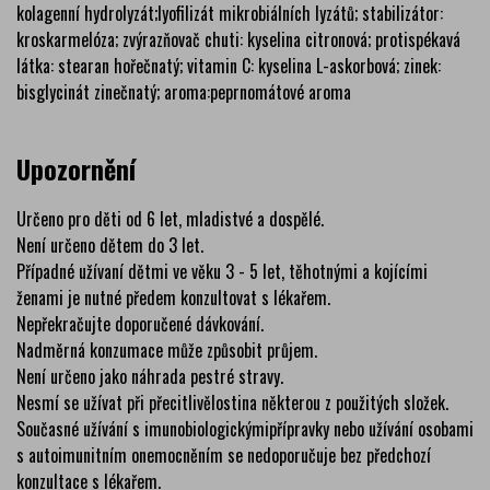
kolagenní hydrolyzát;lyofilizát mikrobiálních lyzátů; stabilizátor:
kroskarmelóza; zvýrazňovač chuti: kyselina citronová; protispékavá
látka: stearan hořečnatý; vitamin C: kyselina L-askorbová; zinek:
bisglycinát zinečnatý; aroma:peprnomátové aroma
Upozornění
Určeno pro děti od 6 let, mladistvé a dospělé.
Není určeno dětem do 3 let.
Případné užívaní dětmi ve věku 3 - 5 let, těhotnými a kojícími
ženami je nutné předem konzultovat s lékařem.
Nepřekračujte doporučené dávkování.
Nadměrná konzumace může způsobit průjem.
Není určeno jako náhrada pestré stravy.
Nesmí se užívat při přecitlivělostina některou z použitých složek.
Současné užívání s imunobiologickýmipřípravky nebo užívání osobami
s autoimunitním onemocněním se nedoporučuje bez předchozí
konzultace s lékařem.