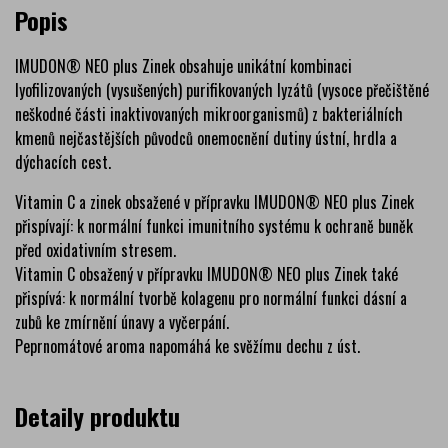
Popis
IMUDON® NEO plus Zinek obsahuje unikátní kombinaci
lyofilizovaných (vysušených) purifikovaných lyzátů (vysoce přečištěné
neškodné části inaktivovaných mikroorganismů) z bakteriálních
kmenů nejčastějších původců onemocnění dutiny ústní, hrdla a
dýchacích cest.
Vitamin C a zinek obsažené v přípravku IMUDON® NEO plus Zinek
přispívají: k normální funkci imunitního systému k ochraně buněk
před oxidativním stresem.
Vitamin C obsažený v přípravku IMUDON® NEO plus Zinek také
přispívá: k normální tvorbě kolagenu pro normální funkci dásní a
zubů ke zmírnění únavy a vyčerpání.
Peprnomátové aroma napomáhá ke svěžímu dechu z úst.
Detaily produktu