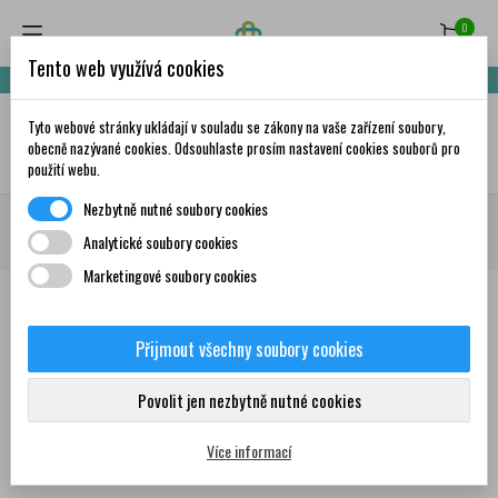
0
Tento web využívá cookies
Nakupte za 999,- Kč a získáte dopravu zdarma!
Tyto webové stránky ukládají v souladu se zákony na vaše zařízení soubory,
✦
AI
obecně nazývané cookies. Odsouhlaste prosím nastavení cookies souborů pro
použití webu.
Nezbytně nutné soubory cookies
Domů
Doplňky stravy a vitamíny
Imunita
Bakteriální lyzáty, enzymy,
Analytické soubory cookies
nukleotidy
IMUDON® NEO + zinek 20 tablet rozp.v ústech
Marketingové soubory cookies
Přijmout všechny soubory cookies
0
Povolit jen nezbytně nutné cookies
Více informací