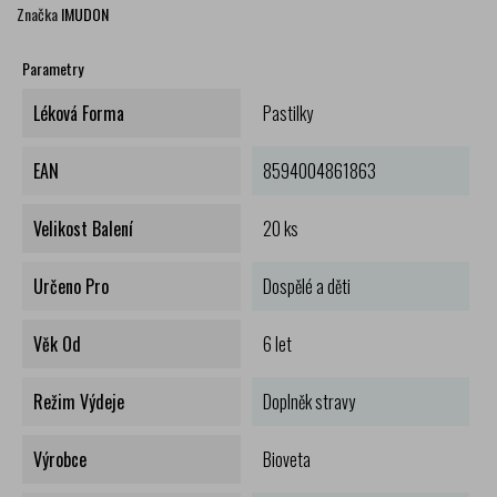
Značka
IMUDON
Parametry
Léková Forma
Pastilky
EAN
8594004861863
Velikost Balení
20 ks
Určeno Pro
Dospělé a děti
Věk Od
6 let
Režim Výdeje
Doplněk stravy
Výrobce
Bioveta