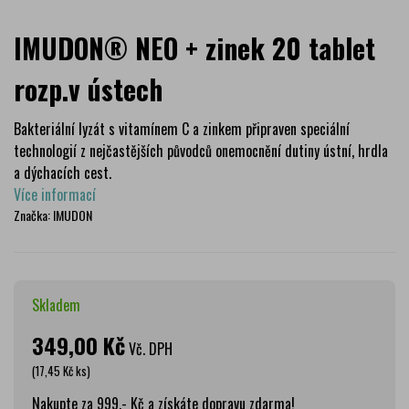
IMUDON® NEO + zinek 20 tablet
rozp.v ústech
Bakteriální lyzát s vitamínem C a zinkem připraven speciální
technologií z nejčastějších původců onemocnění dutiny ústní, hrdla
a dýchacích cest.
Více informací
Značka:
IMUDON
Skladem
349,00 Kč
Vč. DPH
(17,45 Kč ks)
Nakupte za 999,- Kč a získáte dopravu zdarma!