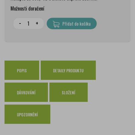
Možnosti doručení
Wolt doprava
zdarma
-
+
Přidat do košíku
PPL Parcelshop
79 Kč
Zásilkovna
65 Kč
Česká pošta Balíkovna
69 Kč
Osobní odběr Pražákova
zdarma
Osobní odběr Kounicova
POPIS
DETAILY PRODUKTU
zdarma
Česká pošta
zdarma
PPL
zdarma
DÁVKOVÁNÍ
SLOŽENÍ
GLS
zdarma
UPOZORNĚNÍ