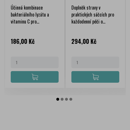
Účinná kombinace
Doplněk stravy v
bakteriálního lyzátu a
praktických sáčcích pro
vitaminu C pro...
každodenní péči o...
Cena
Cena
186,00 Kč
294,00 Kč