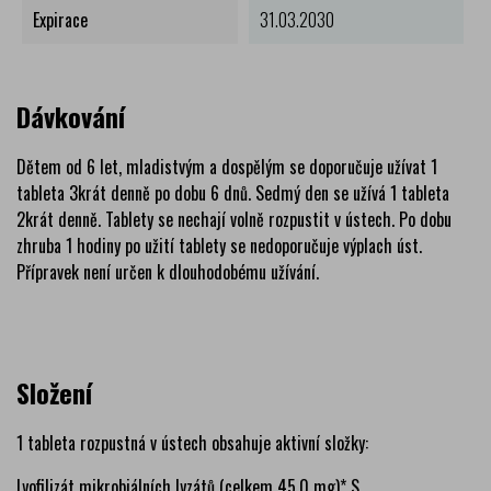
Expirace
31.03.2030
Dávkování
Dětem od 6 let, mladistvým a dospělým se doporučuje užívat 1
tableta 3krát denně po dobu 6 dnů. Sedmý den se užívá 1 tableta
2krát denně. Tablety se nechají volně rozpustit v ústech. Po dobu
zhruba 1 hodiny po užití tablety se nedoporučuje výplach úst.
Přípravek není určen k dlouhodobému užívání.
Složení
1 tableta rozpustná v ústech obsahuje aktivní složky:
Lyofilizát mikrobiálních lyzátů (celkem 45,0 mg)* S