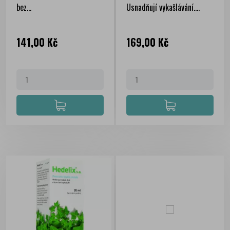
bez...
Usnadňují vykašlávání....
Cena
Cena
141,00 Kč
169,00 Kč