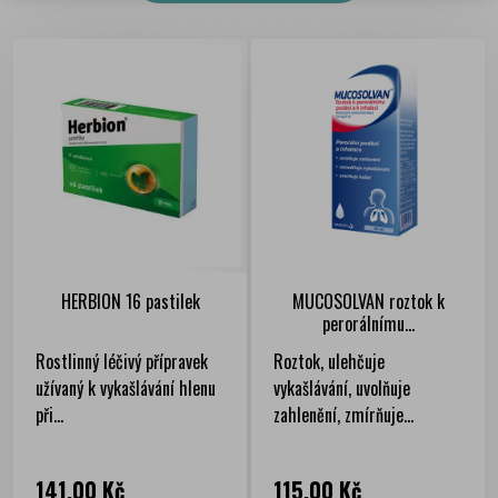
HERBION 16 pastilek
MUCOSOLVAN roztok k
perorálnímu...
Rostlinný léčivý přípravek
Roztok, ulehčuje
užívaný k vykašlávání hlenu
vykašlávání, uvolňuje
při...
zahlenění, zmírňuje...
Cena
Cena
141,00 Kč
115,00 Kč