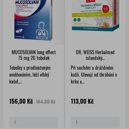
MUCOSOLVAN long effect
DR. WEISS Herbalmed
75 mg 20 tobolek
islandský...
Tobolky s prodlouženým
Při suchém a dráždivém
uvolňováním, léčí vlhký
kašli. Ulevují od škrábání v
kašel,...
krku a...
Cena
Běžná
Cena
156,00 Kč
113,00 Kč
164,00 Kč
cena