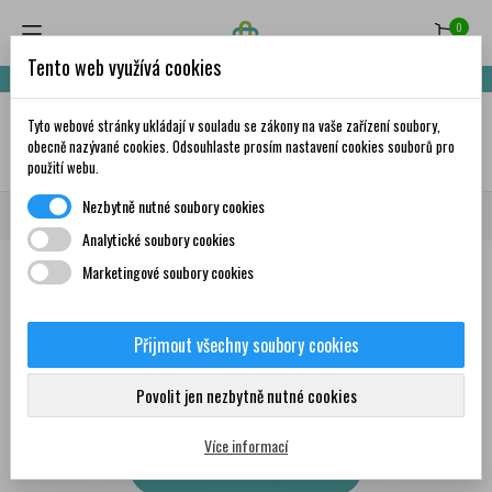
0
Tento web využívá cookies
Nakupte za 999,- Kč a získáte dopravu zdarma!
Tyto webové stránky ukládají v souladu se zákony na vaše zařízení soubory,
✦
AI
obecně nazývané cookies. Odsouhlaste prosím nastavení cookies souborů pro
použití webu.
Nezbytně nutné soubory cookies
Domů
Trápí mě
Kašel
Vlhký kašel
Analytické soubory cookies
Marketingové soubory cookies
Produkty
Přijmout všechny soubory cookies
Zobrazení 13-24 z 107
Seřadit podle:
První nové produkty
položek
Povolit jen nezbytně nutné cookies
Více informací
Zobrazit předchozí produkty