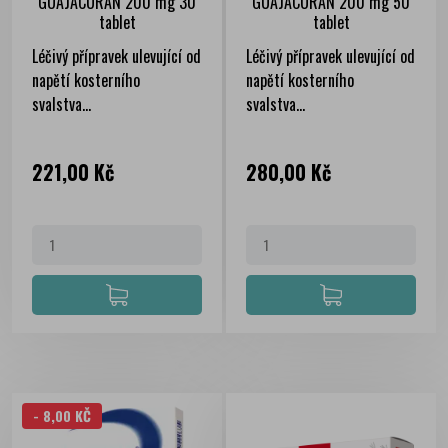
GUAJACURAN 200 mg 30
GUAJACURAN 200 mg 50
tablet
tablet
Léčivý přípravek ulevující od
Léčivý přípravek ulevující od
napětí kosterního
napětí kosterního
svalstva...
svalstva...
Cena
Cena
221,00 Kč
280,00 Kč
- 8,00 KČ