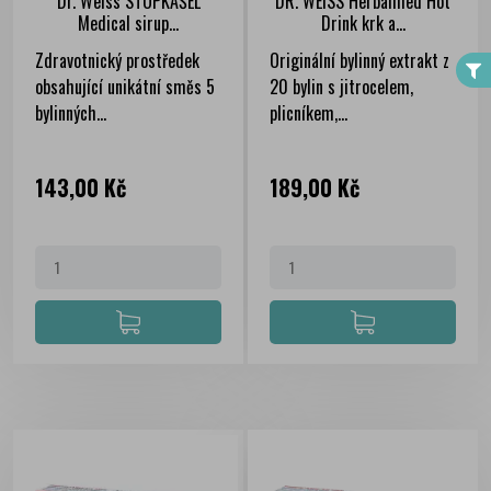
Dr. Weiss STOPKAŠEL
DR. WEISS Herbalmed Hot
FILTER
Medical sirup...
Drink krk a...
Zdravotnický prostředek
Originální bylinný extrakt z
obsahující unikátní směs 5
20 bylin s jitrocelem,
bylinných...
plicníkem,...
Cena
Cena
143,00 Kč
189,00 Kč