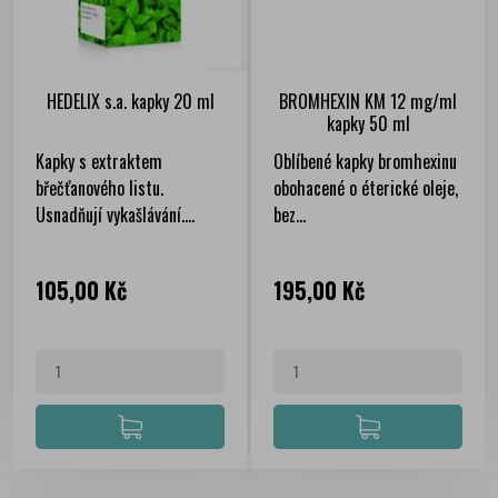
HEDELIX s.a. kapky 20 ml
BROMHEXIN KM 12 mg/ml
kapky 50 ml
Kapky s extraktem
Oblíbené kapky bromhexinu
břečťanového listu.
obohacené o éterické oleje,
Usnadňují vykašlávání....
bez...
Cena
Cena
105,00 Kč
195,00 Kč