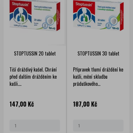
STOPTUSSIN 20 tablet
STOPTUSSIN 30 tablet
Tiší dráždivý kašel. Chrání
Přípravek tlumí dráždění ke
před dalším drážděním ke
kašli, mění skladbu
kašli....
průduškového...
Cena
Cena
147,00 Kč
187,00 Kč