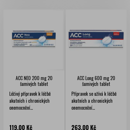
ACC NEO 200 mg 20
ACC Long 600 mg 20
šumivých tablet
šumivých tablet
Léčivý přípravek k léčbě
Přípravek se užívá k léčbě
akutních i chronických
akutních a chronických
onemocnění...
onemocnění...
Cena
Cena
119,00 Kč
263,00 Kč