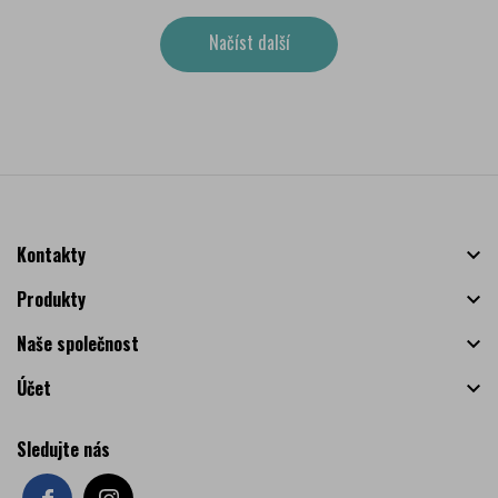
Načíst další
Kontakty

Produkty

Naše společnost

Účet

Sledujte nás