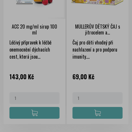
ACC 20 mg/ml sirup 100
MÜLLERŮV DĚTSKÝ ČAJ s
ml
jitrocelem a...
Léčivý přípravek k léčbě
Čaj pro děti vhodný při
onemocnění dýchacích
nachlazení a pro podporu
cest, která jsou...
imunity....
Cena
Cena
143,00 Kč
69,00 Kč