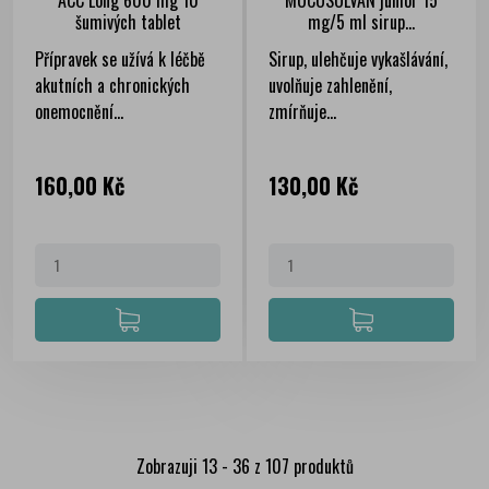
ACC Long 600 mg 10
MUCOSOLVAN junior 15
šumivých tablet
mg/5 ml sirup...
Přípravek se užívá k léčbě
Sirup, ulehčuje vykašlávání,
akutních a chronických
uvolňuje zahlenění,
onemocnění...
zmírňuje...
Cena
Cena
160,00 Kč
130,00 Kč
Zobrazuji 13 - 36 z 107 produktů