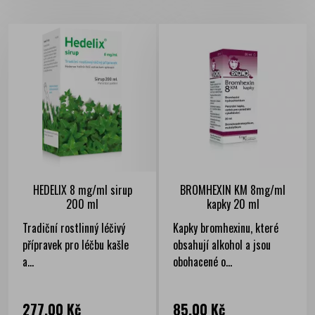
HEDELIX 8 mg/ml sirup
BROMHEXIN KM 8mg/ml
200 ml
kapky 20 ml
Tradiční rostlinný léčivý
Kapky bromhexinu, které
přípravek pro léčbu kašle
obsahují alkohol a jsou
a...
obohacené o...
Cena
Cena
277,00 Kč
85,00 Kč