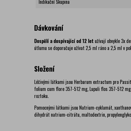
Indikační Skupina
Dávkování
Dospělí a dospívající od 12 let
užívají obvykle 3x d
útlumu se doporučuje užívat 2,5 ml ráno a 2,5 ml v po
Složení
Léčivými látkami jsou Herbarum extractum pro Passit
folium cum flore 357-512 mg, Lupuli flos 357-512 mg
roztoku.
Pomocnými látkami jsou Natrium-cyklamát, xanthanov
dihydrát natrium-citrátu, maltodextrin, propylenglykol