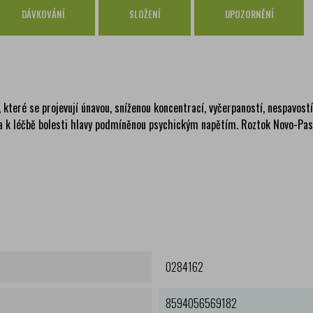
Česká pošta
zdar
DÁVKOVÁNÍ
SLOŽENÍ
UPOZORNĚNÍ
PPL
zdar
GLS
zdar
, které se projevují únavou, sníženou koncentrací, vyčerpaností, nespavost
a k léčbě bolesti hlavy podmíněnou psychickým napětím. Roztok Novo-Passi
0284162
8594056569182