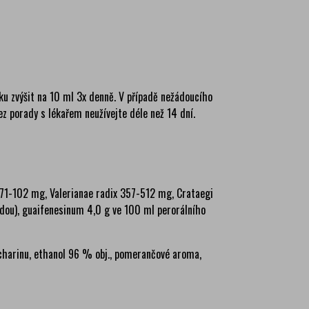
ku zvýšit na 10 ml 3x denně. V případě nežádoucího
z porady s lékařem neužívejte déle než 14 dní.
 71-102 mg, Valerianae radix 357-512 mg, Crataegi
ou), guaifenesinum 4,0 g ve 100 ml perorálního
harinu, ethanol 96 % obj., pomerančové aroma,