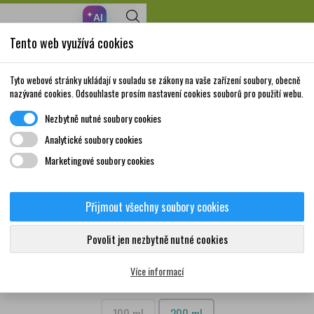
✦
AI
Tento web využívá cookies
Nakupte za 999,- Kč a získáte dopravu zdarma!
Volně prodejné
Doplňky stravy a
Matka a
Krása a
Tyto webové stránky ukládají v souladu se zákony na vaše zařízení soubory, obecně
léky
vitamíny
dítě
péče
nazývané cookies. Odsouhlaste prosím nastavení cookies souborů pro použití webu.
Nezbytně nutné soubory cookies
Analytické soubory cookies
Marketingové soubory cookies
NOVO-PASSIT roztok 100
Přijmout všechny soubory cookies
0
Více informací
Povolit jen nezbytně nutné cookies
Značka:
NOVO-PASSIT
Více informací
Velikost balení: