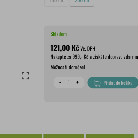
100 ml
200 ml
Skladem
121,00 Kč
Vč. DPH
Nakupte za 999,- Kč a získáte dopravu zdarma
Možnosti doručení
Wolt doprava
zdar
-
+
Přidat do košíku
PPL Parcelshop
79 
Zásilkovna
65 
Česká pošta Balíkovna
69 
Osobní odběr Pražákova
zdar
Osobní odběr Kounicova
zdar