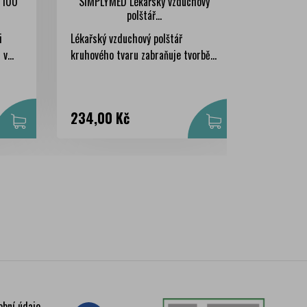
t 100
SIMPLYMED Lékařský vzduchový
SANORIN
polštář...
i
Lékařský vzduchový polštář
Sanorin 0
v...
kruhového tvaru zabraňuje tvorbě...
příznaků u
Cena
Cena
234,00 Kč
99,00 
obní údaje