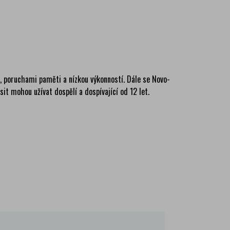
ma
ma
ma
í, poruchami paměti a nízkou výkonností. Dále se Novo-
t mohou užívat dospělí a dospívající od 12 let.