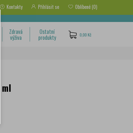
Kontakty
Přihlásit se
Oblíbené
(0)
Zdravá
Ostatní
0,00 Kč
výživa
produkty
 ml