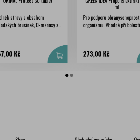
URINAL Protect 30 tablet
GREEN IDEA Propolis extrak
ml
plněk stravy s obsahem
Pro podporu obranyschopnost
adských brusinek, D-manosy a...
organismu. Vhodné při bolesti 
na
Cena
7,00 Kč
273,00 Kč
Slevy
Obchodní podmínky
Os