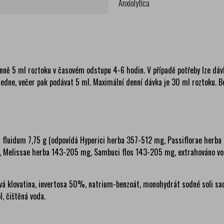
Anxiolytica
enně 5 ml roztoku v časovém odstupu 4-6 hodin. V případě potřeby lze dáv
ledne, večer pak podávat 5 ml. Maximální denní dávka je 30 ml roztoku. Be
 fluidum 7,75 g (odpovídá Hyperici herba 357-512 mg, Passiflorae herba
, Melissae herba 143-205 mg, Sambuci flos 143-205 mg, extrahováno vod
á klovatina, invertosa 50%, natrium-benzoát, monohydrát sodné soli sac
, čištěná voda.