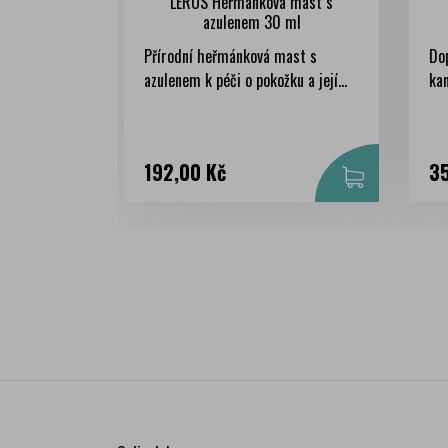
LEROS Heřmánková mast s
azulenem 30 ml
Přírodní heřmánková mast s
Do
azulenem k péči o pokožku a její...
kan
Cena
Ce
192,00 Kč
35