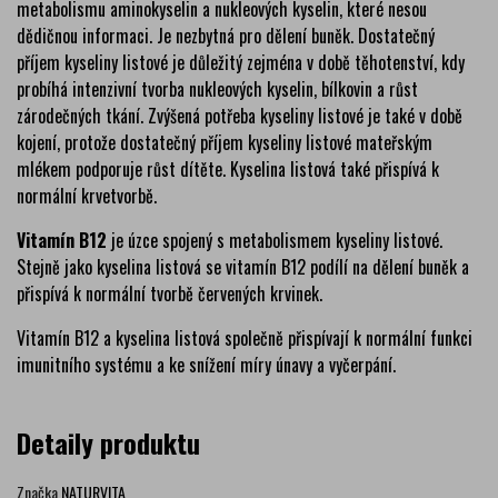
metabolismu aminokyselin a nukleových kyselin, které nesou
dědičnou informaci. Je nezbytná pro dělení buněk. Dostatečný
příjem kyseliny listové je důležitý zejména v době těhotenství, kdy
probíhá intenzivní tvorba nukleových kyselin, bílkovin a růst
zárodečných tkání. Zvýšená potřeba kyseliny listové je také v době
kojení, protože dostatečný příjem kyseliny listové mateřským
mlékem podporuje růst dítěte. Kyselina listová také přispívá k
normální krvetvorbě.
Vitamín B12
je úzce spojený s metabolismem kyseliny listové.
Stejně jako kyselina listová se vitamín B12 podílí na dělení buněk a
přispívá k normální tvorbě červených krvinek.
Vitamín B12 a kyselina listová společně přispívají k normální funkci
imunitního systému a ke snížení míry únavy a vyčerpání.
Detaily produktu
Značka
NATURVITA