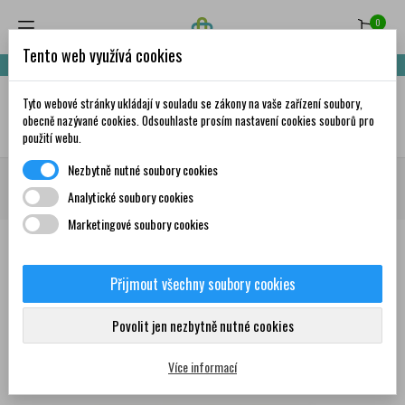
0
Tento web využívá cookies
Nakupte za 999,- Kč a získáte dopravu zdarma!
Tyto webové stránky ukládají v souladu se zákony na vaše zařízení soubory,
✦
AI
obecně nazývané cookies. Odsouhlaste prosím nastavení cookies souborů pro
použití webu.
Nezbytně nutné soubory cookies
Domů
Doplňky stravy a vitamíny
Vitamíny a minerály
Vitamíny
Analytické soubory cookies
Vitamíny skupiny B
NATURVITA Kyselina listová Super 60 tablet
Marketingové soubory cookies
Přijmout všechny soubory cookies
0
Povolit jen nezbytně nutné cookies
Více informací