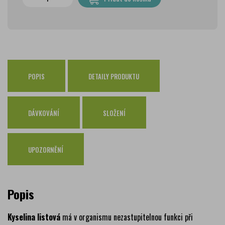
PPL Parcelshop
79 Kč
Zásilkovna
65 Kč
Česká pošta Balíkovna
69 Kč
Osobní odběr Pražákova
zdarma
Osobní odběr Kounicova
POPIS
DETAILY PRODUKTU
zdarma
Česká pošta
zdarma
PPL
zdarma
DÁVKOVÁNÍ
SLOŽENÍ
GLS
zdarma
UPOZORNĚNÍ
Popis
Kyselina listová
má v organismu nezastupitelnou funkci při