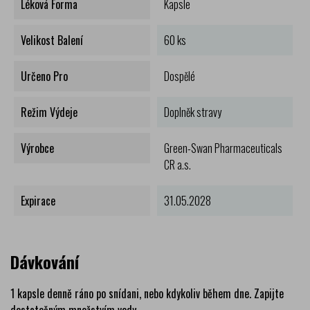
Léková Forma
Kapsle
Velikost Balení
60 ks
Určeno Pro
Dospělé
Režim Výdeje
Doplněk stravy
Výrobce
Green-Swan Pharmaceuticals
CR a.s.
Expirace
31.05.2028
Dávkování
1 kapsle denně ráno po snídani, nebo kdykoliv během dne. Zapijte