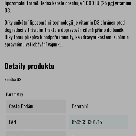
lipozomální formě. Jedna kapsle obsahuje 1 000 IU (25 µg) vitaminu
D3.
Díky unikátní liposomální technologii je vitamin D3 chráněn před
degradací v trávicím traktu a dopravován cíleně přímo do buněk.
Díky tomu přispívá k podpoře imunity, ke zdravým kostem, zubům a
správnému vstřebávání vápníku.
Detaily produktu
Značka
GS
Parametry
Cesta Podání
Perorální
EAN
8595693301715