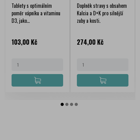
tablet
Tablety s optimálním
Doplněk stravy s obsahem
poměr vápníku a vitaminu
Kalcia a D+K pro silnější
D3, jako...
zuby a kosti.
Cena
Cena
103,00 Kč
274,00 Kč