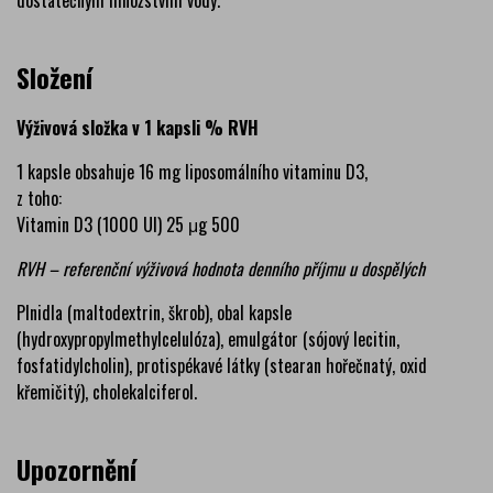
dostatečným množstvím vody.
Složení
Výživová složka v 1 kapsli % RVH
1 kapsle obsahuje 16 mg liposomálního vitaminu D3,
z toho:
Vitamin D3 (1000 UI) 25 μg 500
RVH – referenční výživová hodnota denního příjmu u dospělých
Plnidla (maltodextrin, škrob), obal kapsle
(hydroxypropylmethylcelulóza), emulgátor (sójový lecitin,
fosfatidylcholin), protispékavé látky (stearan hořečnatý, oxid
křemičitý), cholekalciferol.
Upozornění