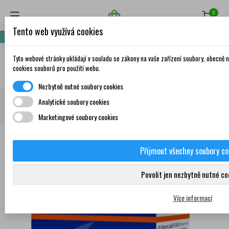
0
Tento web využívá cookies
Nakupte za 999,- Kč a získáte dopravu zdarma!
Tyto webové stránky ukládají v souladu se zákony na vaše zařízení soubory, obecně
✦
AI
cookies souborů pro použití webu.
Nezbytně nutné soubory cookies
Domů
Doplňky stravy a vitamíny
Vitamíny a minerály
Vitamíny
Analytické soubory cookies
Vitamín D
GS Vitamin Lipo D3 1000 IU 60 kapslí
Marketingové soubory cookies
Přijmout všechny soubory co
Povolit jen nezbytně nutné co
0
Více informací