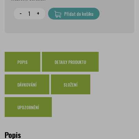
Wolt doprava
zdarma
-
+
Přidat do košíku
PPL Parcelshop
79 Kč
Zásilkovna
65 Kč
Česká pošta Balíkovna
69 Kč
Osobní odběr Pražákova
zdarma
Osobní odběr Kounicova
POPIS
DETAILY PRODUKTU
zdarma
Česká pošta
zdarma
PPL
zdarma
DÁVKOVÁNÍ
SLOŽENÍ
GLS
zdarma
UPOZORNĚNÍ
Popis