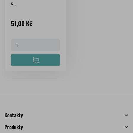
s...
Cena
51,00 Kč
Kontakty

Produkty
