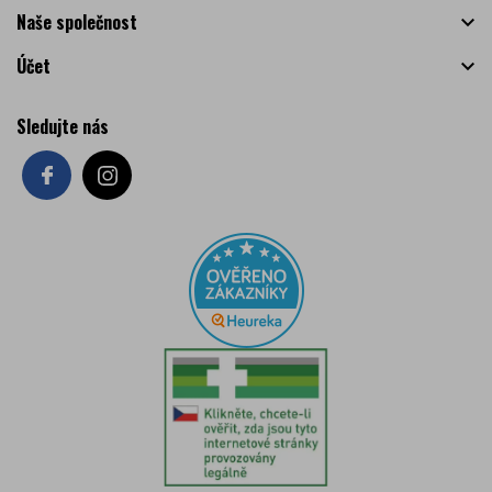
Naše společnost

Účet

Sledujte nás