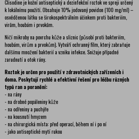
Clisodine je kožní antiseptický a dezinfekční roztok ve spreji určený
k lokálnímu použití. Obsahuje 10% jodovaný povidon (100 mg/ml) –
osvědčenou látku se širokospektrálním účinkem proti bakteriím,
virům, houbám i prvokům.
Ničí mikroby na povrchu kůže a sliznic (působí proti bakteriím,
houbám, virům a prvokům). Vytváří ochranný film, který zabraňuje
dalšímu množení bakterií a vzniku infekce. Snižuje případné
zarudnutí a otok rány.
Roztok je určen pro použití v zdravotnických zařízeních i
doma. Poskytují rychlé a efektivní řešení pro léčbu různých
typů ran a poranění:
- na rány
- na drobné popáleniny kůže
- na odřeniny a puchýře
- na kousnutí hmyzem
- na chirurgická místa: před operací, během ní i po ní
- jako antiseptické mytí rukou