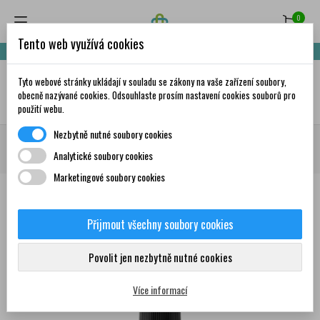
0
Tento web využívá cookies
Nakupte za 999,- Kč a získáte dopravu zdarma!
Tyto webové stránky ukládají v souladu se zákony na vaše zařízení soubory,
✦
AI
obecně nazývané cookies. Odsouhlaste prosím nastavení cookies souborů pro
použití webu.
Nezbytně nutné soubory cookies
Domů
Tipy, akce a slevy
Lékárnička na cesty 🏖️
Úraz, poranění 🤕🩹
Analytické soubory cookies
CLISODINE Kožní antiseptický roztok sprej 100 ml
Marketingové soubory cookies
Přijmout všechny soubory cookies
0
Povolit jen nezbytně nutné cookies
Více informací