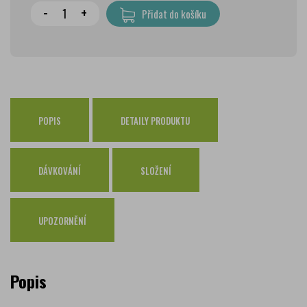
Wolt doprava
zdarma
-
+
Přidat do košíku
PPL Parcelshop
79 Kč
Zásilkovna
65 Kč
Česká pošta Balíkovna
69 Kč
Osobní odběr Pražákova
zdarma
Osobní odběr Kounicova
POPIS
DETAILY PRODUKTU
zdarma
Česká pošta
zdarma
PPL
zdarma
DÁVKOVÁNÍ
SLOŽENÍ
GLS
zdarma
UPOZORNĚNÍ
Popis