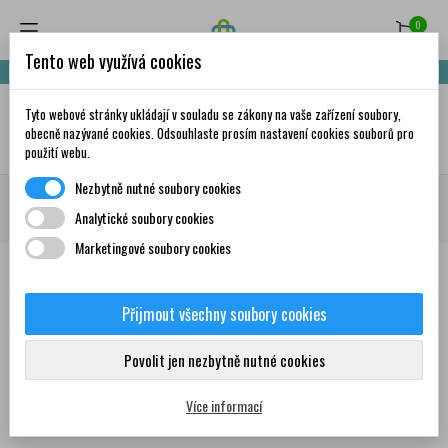
0
Tento web využívá cookies
Nakupte za 999,- Kč a získáte dopravu zdarma!
Tyto webové stránky ukládají v souladu se zákony na vaše zařízení soubory,
✦
AI
obecně nazývané cookies. Odsouhlaste prosím nastavení cookies souborů pro
použití webu.
Nezbytně nutné soubory cookies
Domů
Zdravá výživa
Čaje
Speciální směsi
BIOGENA Magická zima
Analytické soubory cookies
vánoční kazeta čajů 4x12 ks
Marketingové soubory cookies
Přijmout všechny soubory cookies
0
Povolit jen nezbytně nutné cookies
Více informací