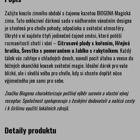
Zažijte kouzlo zimního období s čajovou kazetou BIOGENA Magická
zima. Tato exkluzivní dárková sada v nádherném vánočním designu
je stvořená pro chvíle pohody, odpočinku a sváteční atmosféry.
Ukryté v ní najdete čtyři jedinečné čajové směsi, které potěší
rozmanitostí chutí i vůní –
Citrusové plody s kořením, Hřejivá
hruška, Švestka s pomerančem a Jablko s rakytníkem
. Každý
šálek vás zahřeje v chladných dnech, navodí pocit útulna a vnese do
běžných okamžiků kousek sváteční magie. Ideální dárek pro vaše
blízké, ale i skvělá volba pro chvíle, kdy si chcete dopřát něco
výjimečného jen sami pro sebe.
Značku Biogena charakterizuje pečlivý výběr surovin a vlastní vývoj
receptur. Společnost spolupracuje s českými dodavateli a nalézá cesty
i k širšímu využití lokálních zdrojů.
Detaily produktu