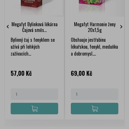
Megafyt Bylinková lékárna
Megafyt Harmonie ženy


Čajová směs...
20x1,5g
Bylinný čaj s fenyklem se
Obshauje jestřabinu
užívá při lehkých
lékařskou, fenykl, meduňku
zažívacích...
a dobromysl....
Cena
Cena
57,00 Kč
69,00 Kč