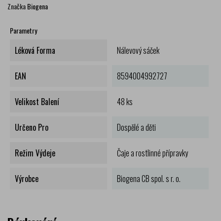
Značka
Biogena
Parametry
Léková Forma
Nálevový sáček
EAN
8594004992727
Velikost Balení
48 ks
Určeno Pro
Dospělé a děti
Režim Výdeje
Čaje a rostlinné přípravky
Výrobce
Biogena CB spol. s r. o.