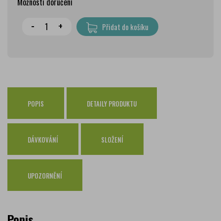
Možnosti doručení
Wolt doprava
zdarma
-
+
Přidat do košíku
PPL Parcelshop
79 Kč
Zásilkovna
65 Kč
Česká pošta Balíkovna
69 Kč
Osobní odběr Pražákova
zdarma
Osobní odběr Kounicova
POPIS
DETAILY PRODUKTU
zdarma
Česká pošta
zdarma
PPL
zdarma
DÁVKOVÁNÍ
SLOŽENÍ
GLS
zdarma
UPOZORNĚNÍ
Popis