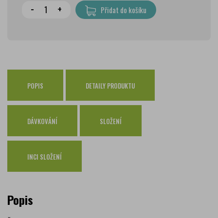
Wolt doprava
zdarma
-
+
Přidat do košíku
PPL Parcelshop
79 Kč
Zásilkovna
65 Kč
Česká pošta Balíkovna
69 Kč
Osobní odběr Pražákova
zdarma
Osobní odběr Kounicova
POPIS
DETAILY PRODUKTU
zdarma
Česká pošta
zdarma
PPL
zdarma
DÁVKOVÁNÍ
SLOŽENÍ
GLS
zdarma
INCI SLOŽENÍ
Popis