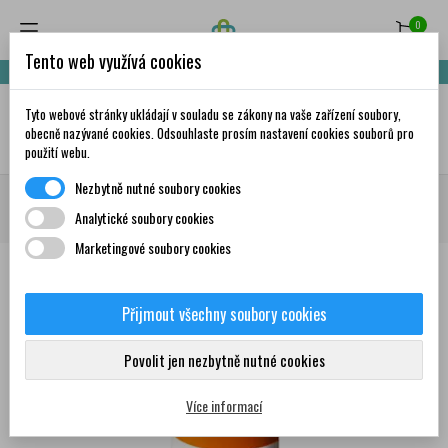
0
Tento web využívá cookies
Nakupte za 999,- Kč a získáte dopravu zdarma!
Tyto webové stránky ukládají v souladu se zákony na vaše zařízení soubory,
✦
AI
obecně nazývané cookies. Odsouhlaste prosím nastavení cookies souborů pro
použití webu.
Nezbytně nutné soubory cookies
Domů
Krása a péče
Vlasová kosmetika
Šampony
DR. MÜLLER
Analytické soubory cookies
Panthenol šampon na narušené vlasy 2 % 250 ml
Marketingové soubory cookies
Přijmout všechny soubory cookies
0
Povolit jen nezbytně nutné cookies
Více informací