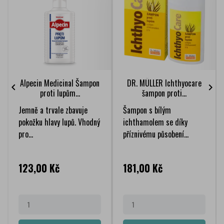
Alpecin Medicinal Šampon
DR. MÜLLER Ichthyocare


proti lupům...
šampon proti...
Jemně a trvale zbavuje
Šampon s bílým
pokožku hlavy lupů. Vhodný
ichthamolem se díky
pro...
příznivému působení...
Cena
Cena
123,00 Kč
181,00 Kč