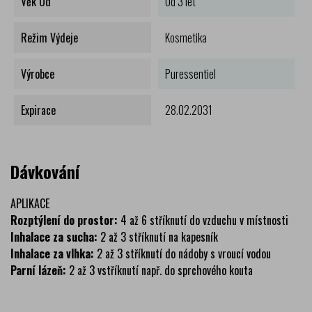
Věk Od
Od 3 let
Režim Výdeje
Kosmetika
Výrobce
Puressentiel
Expirace
28.02.2031
Dávkování
APLIKACE
Rozptýlení do prostor:
4 až 6 stříknutí do vzduchu v místnosti
Inhalace za sucha:
2 až 3 stříknutí na kapesník
Inhalace za vlhka:
2 až 3 stříknutí do nádoby s vroucí vodou
Parní lázeň:
2 až 3 vstříknutí např. do sprchového kouta