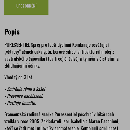
UPOZORNĚNÍ
Popis
PURESSENTIEL Sprej pro lepší dýchání Kombinuje osvěžující
„větrový“ účinek eukalyptu, borové silice, antibakteriální olej z
australského čajovníku (tea tree) či šalvěj a tymián s čisticími a
zklidňujícími účinky.
Vhodný od 3 let.
- Zmírňuje rýmu a kašel
- Prevence nachlazení.
- Posiluje imunitu.
Francouzská rodinná značka Puressentiel působící v lékárnách
vznikla v roce 2005. Zakladateli jsou Isabelle a Marco Pacchioni,
kteří se řadí mezi milovníky aromaterapie. Kombinují součinnost