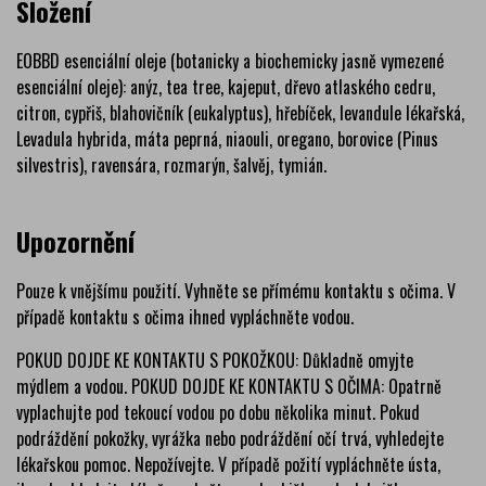
Složení
EOBBD esenciální oleje (botanicky a biochemicky jasně vymezené
esenciální oleje): anýz, tea tree, kajeput, dřevo atlaského cedru,
citron, cypřiš, blahovičník (eukalyptus), hřebíček, levandule lékařská,
Levadula hybrida, máta peprná, niaouli, oregano, borovice (Pinus
silvestris), ravensára, rozmarýn, šalvěj, tymián.
Upozornění
Pouze k vnějšímu použití. Vyhněte se přímému kontaktu s očima. V
případě kontaktu s očima ihned vypláchněte vodou.
POKUD DOJDE KE KONTAKTU S POKOŽKOU: Důkladně omyjte
mýdlem a vodou. POKUD DOJDE KE KONTAKTU S OČIMA: Opatrně
vyplachujte pod tekoucí vodou po dobu několika minut. Pokud
podráždění pokožky, vyrážka nebo podráždění očí trvá, vyhledejte
lékařskou pomoc. Nepožívejte. V případě požití vypláchněte ústa,