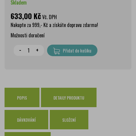
Skladem
633,00 Kč
Vč. DPH
Nakupte za 999,- Kč a získáte dopravu zdarma!
Možnosti doručení
Wolt doprava
zdarma
-
+
Přidat do košíku
PPL Parcelshop
79 Kč
Zásilkovna
65 Kč
Česká pošta Balíkovna
69 Kč
Osobní odběr Pražákova
zdarma
Osobní odběr Kounicova
POPIS
DETAILY PRODUKTU
zdarma
Česká pošta
zdarma
PPL
zdarma
DÁVKOVÁNÍ
SLOŽENÍ
GLS
zdarma