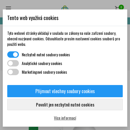
0
Tento web využívá cookies
Nakupte za 999,- Kč a získáte dopravu zdarma!
Tyto webové stránky ukládají v souladu se zákony na vaše zařízení soubory,
✦
AI
obecně nazývané cookies. Odsouhlaste prosím nastavení cookies souborů pro
použití webu.
Nezbytně nutné soubory cookies
Domů
Krása a péče
Přírodní kosmetika
PURESSENTIEL
Analytické soubory cookies
PURESSENTIEL Sprej pro lepší dýchání 200 ml
Marketingové soubory cookies
Přijmout všechny soubory cookies
0
Povolit jen nezbytně nutné cookies
Více informací