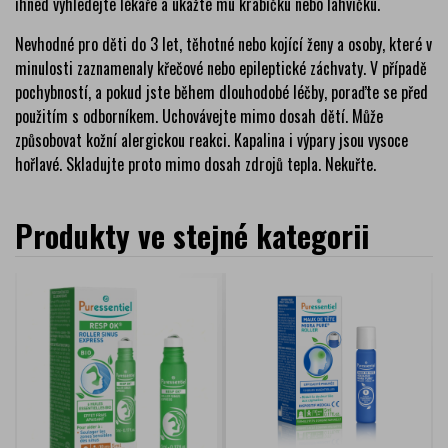
ihned vyhledejte lékaře a ukažte mu krabičku nebo lahvičku.
Nevhodné pro děti do 3 let, těhotné nebo kojící ženy a osoby, které v
minulosti zaznamenaly křečové nebo epileptické záchvaty. V případě
pochybností, a pokud jste během dlouhodobé léčby, poraďte se před
použitím s odborníkem. Uchovávejte mimo dosah dětí. Může
způsobovat kožní alergickou reakci. Kapalina i výpary jsou vysoce
hořlavé. Skladujte proto mimo dosah zdrojů tepla. Nekuřte.
Produkty ve stejné kategorii