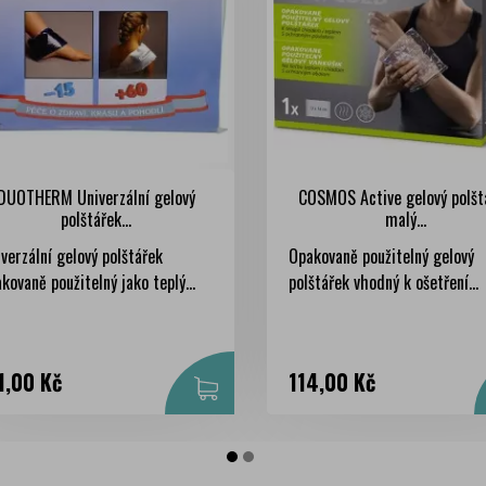
DUOTHERM Univerzální gelový
COSMOS Active gelový polšt
polštářek...
malý...
verzální gelový polštářek
Opakovaně použitelný gelový
kovaně použitelný jako teplý...
polštářek vhodný k ošetření...
na
Cena
1,00 Kč
114,00 Kč