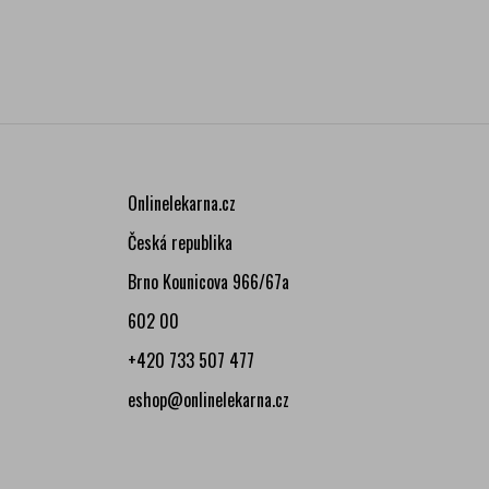
Onlinelekarna.cz
Česká republika
Brno Kounicova 966/67a
602 00
+420 733 507 477
eshop@onlinelekarna.cz