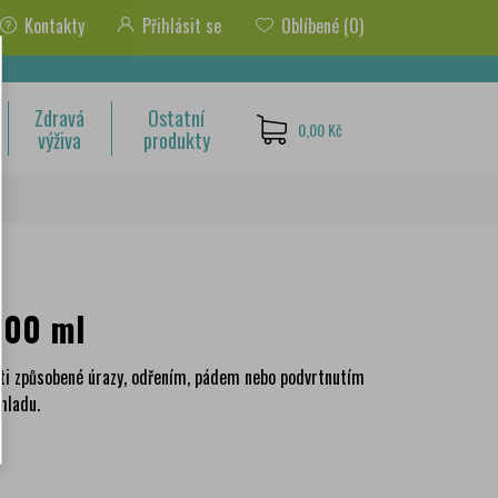
Kontakty
Přihlásit se
Oblíbené
(0)
Zdravá
Ostatní
0,00 Kč
výživa
produkty
200 ml
esti způsobené úrazy, odřením, pádem nebo podvrtnutím
chladu.