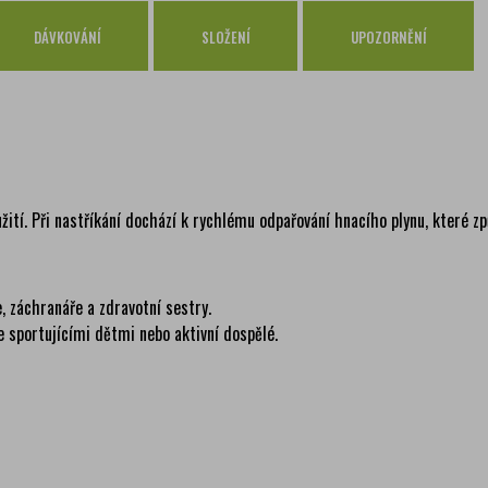
Osobní odběr Pražákova
zdar
DÁVKOVÁNÍ
Osobní odběr Kounicova
SLOŽENÍ
UPOZORNĚNÍ
zdar
Česká pošta
zdar
PPL
zdar
GLS
zdar
žití. Při nastříkání dochází k rychlému odpařování hnacího plynu, které zp
, záchranáře a zdravotní sestry.
 sportujícími dětmi nebo aktivní dospělé.