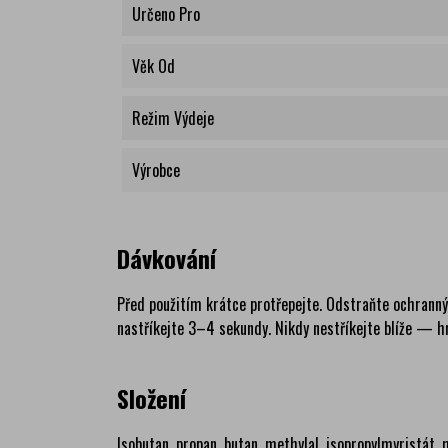
Určeno Pro
Věk Od
Režim Výdeje
Výrobce
Dávkování
Před použitím krátce protřepejte. Odstraňte ochranný 
nastříkejte 3–4 sekundy. Nikdy nestříkejte blíže — hr
Složení
Isobutan, propan, butan, methylal, isopropylmyristát,