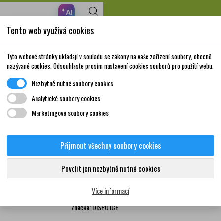
✦
AI
Tento web využívá cookies
Nakupte za 999,- Kč a získáte dopravu zdarma!
Volně prodejné
Doplňky stravy a
Matka a
Krása a
Tyto webové stránky ukládají v souladu se zákony na vaše zařízení soubory, obecně
léky
vitamíny
dítě
péče
nazývané cookies. Odsouhlaste prosím nastavení cookies souborů pro použití webu.
Nezbytně nutné soubory cookies
hřejivé a chladivé
DISPO ICE ledový spray 200 ml
Analytické soubory cookies
Marketingové soubory cookies
DISPO ICE ledový spray 
Přijmout všechny soubory cookies
0
Chladící (ledový) sprej se používá k úlevě od bol
Povolit jen nezbytně nutné cookies
a v případech vyžadujících kryoterapii a aplikaci 
Více informací
Více informací
Značka:
DISPO ICE