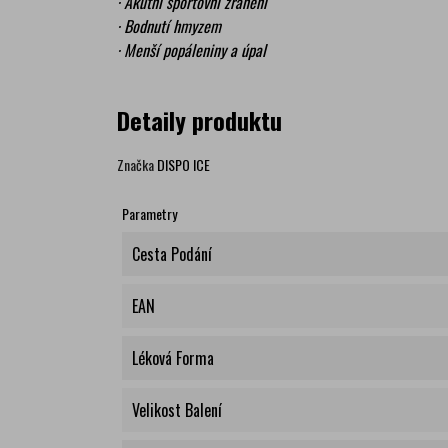
· Akutní sportovní zranění
· Bodnutí hmyzem
· Menší popáleniny a úpal
Detaily produktu
Značka
DISPO ICE
Parametry
Cesta Podání
EAN
Léková Forma
Velikost Balení