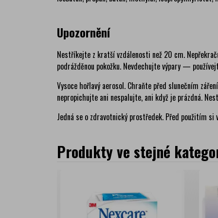
Upozornění
Nestříkejte z kratší vzdálenosti než 20 cm. Nepřekraču
podrážděnou pokožku. Nevdechujte výpary — používej
Vysoce hořlavý aerosol. Chraňte před slunečním záře
nepropichujte ani nespalujte, ani když je prázdná. Nest
Jedná se o zdravotnický prostředek. Před použitím si v
Produkty ve stejné kategor