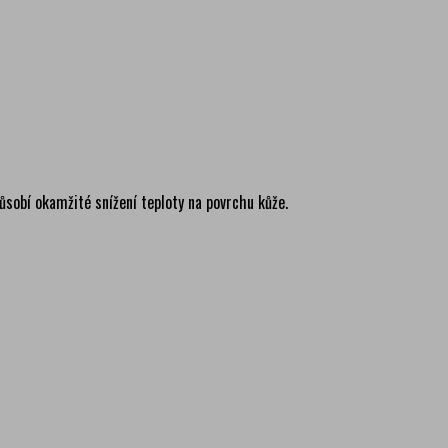
ma
ma
ma
ma
ma
ůsobí okamžité snížení teploty na povrchu kůže.