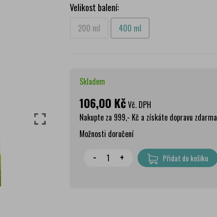
Velikost balení:
200 ml
400 ml
Skladem
106,00 Kč
Vč. DPH
Nakupte za 999,- Kč a získáte dopravu zdarma
Možnosti doručení
Wolt doprava
zdar
-
+
Přidat do košíku
PPL Parcelshop
79 
Zásilkovna
65 
Česká pošta Balíkovna
69 