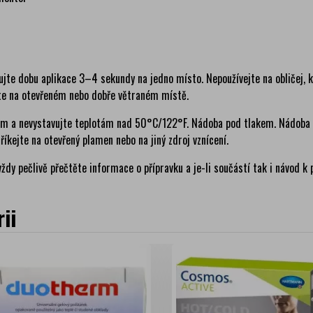
jte dobu aplikace 3–4 sekundy na jedno místo. Nepoužívejte na obličej, kr
te na otevřeném nebo dobře větraném místě.
ním a nevystavujte teplotám nad 50°C/122°F. Nádoba pod tlakem. Nádoba 
říkejte na otevřený plamen nebo na jiný zdroj vznícení.
ždy pečlivě přečtěte informace o přípravku a je-li součástí tak i návod k p
ii