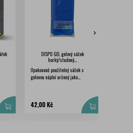

ářek
DISPO GEL gelový sáček
Mueller
horký/studený...
Opakovaně použitelný sáček s
Polštářek
gelovou náplní určený jako...
gelem, tí
Cena
Cena
42,00 Kč
94,00 