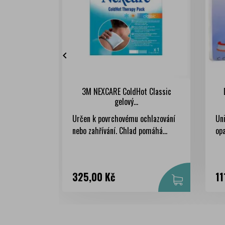

3M NEXCARE ColdHot Classic
gelový...
Určen k povrchovému ochlazování
Uni
nebo zahřívání. Chlad pomáhá...
opa
Cena
Ce
325,00 Kč
11