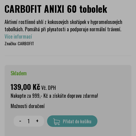
CARBOFIT ANIXI 60 tobolek
Aktivní rostlinné uhlí z kokosových skořápek v hypromelosových
tobolkách. Pomáhá při plynatosti a podporuje normální trávení.
Více informací
Značka:
CARBOFIT
Skladem
139,00 Kč
Vč. DPH
Nakupte za 999,- Kč a získáte dopravu zdarma!
Možnosti doručení
Wolt doprava
zdarma
-
+
Přidat do košíku
PPL Parcelshop
79 Kč