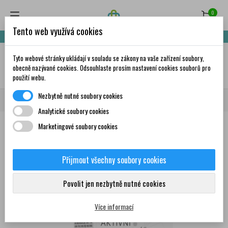
0
Tento web využívá cookies
Nakupte za 999,- Kč a získáte dopravu zdarma!
Tyto webové stránky ukládají v souladu se zákony na vaše zařízení soubory,
✦
AI
obecně nazývané cookies. Odsouhlaste prosím nastavení cookies souborů pro
použití webu.
Nezbytně nutné soubory cookies
Domů
Trápí mě
Nadýmání
CARBOFIT ANIXI 60 tobolek
Analytické soubory cookies
Marketingové soubory cookies
Přijmout všechny soubory cookies
0
Povolit jen nezbytně nutné cookies
Více informací