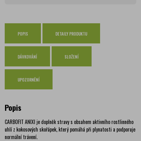
Zásilkovna
65 Kč
Česká pošta Balíkovna
69 Kč
Osobní odběr Pražákova
zdarma
Osobní odběr Kounicova
POPIS
DETAILY PRODUKTU
zdarma
Česká pošta
zdarma
PPL
zdarma
DÁVKOVÁNÍ
SLOŽENÍ
GLS
zdarma
UPOZORNĚNÍ
Popis
CARBOFIT ANIXI je doplněk stravy s obsahem aktivního rostlinného
uhlí z kokosových skořápek, který pomáhá při plynatosti a podporuje
normální trávení.