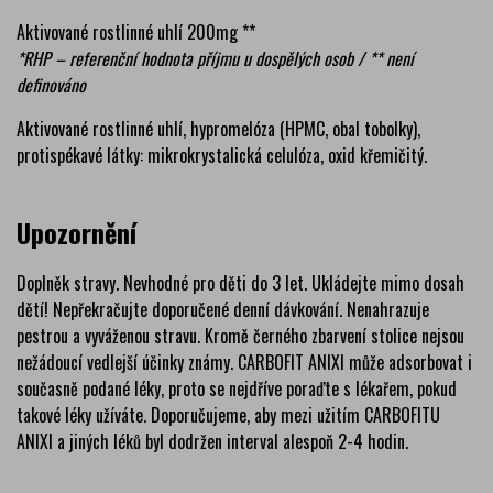
Aktivované rostlinné uhlí 200mg **
*RHP – referenční hodnota příjmu u dospělých osob / ** není
definováno
Aktivované rostlinné uhlí, hypromelóza (HPMC, obal tobolky),
protispékavé látky: mikrokrystalická celulóza, oxid křemičitý.
Upozornění
Doplněk stravy. Nevhodné pro děti do 3 let. Ukládejte mimo dosah
dětí! Nepřekračujte doporučené denní dávkování. Nenahrazuje
pestrou a vyváženou stravu. Kromě černého zbarvení stolice nejsou
nežádoucí vedlejší účinky známy. CARBOFIT ANIXI může adsorbovat i
současně podané léky, proto se nejdříve poraďte s lékařem, pokud
takové léky užíváte. Doporučujeme, aby mezi užitím CARBOFITU
ANIXI a jiných léků byl dodržen interval alespoň 2-4 hodin.