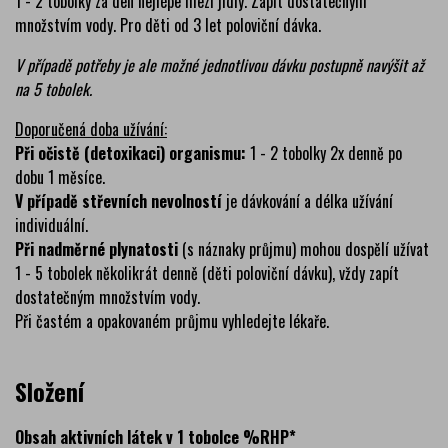
1 - 2 tobolky za den nejlépe mezi jídly. Zapít dostatečným
množstvím vody. Pro děti od 3 let poloviční dávka.
V případě potřeby je ale možné jednotlivou dávku postupně navýšit až
na 5 tobolek.
Doporučená doba užívání:
Při očistě (detoxikaci) organismu:
1 - 2 tobolky 2x denně po
dobu 1 měsíce.
V případě střevních nevolností
je dávkování a délka užívání
individuální.
Při nadměrné plynatosti
(s náznaky průjmu) mohou dospělí užívat
1 - 5 tobolek několikrát denně (děti poloviční dávku), vždy zapít
dostatečným množstvím vody.
Při častém a opakovaném průjmu vyhledejte lékaře.
Složení
Obsah aktivních látek v 1 tobolce %RHP*