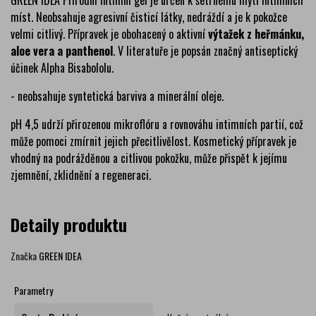
GREEN IDEA Přírodní intimní gel je určen k šetrnému mytí intimních
míst. Neobsahuje agresivní čisticí látky, nedráždí a je k pokožce
velmi citlivý. Přípravek je obohacený o aktivní
výtažek z heřmánku,
aloe vera a panthenol
. V literatuře je popsán značný antiseptický
účinek Alpha Bisabololu.
- neobsahuje syntetická barviva a minerální oleje.
pH 4,5 udrží přirozenou mikroflóru a rovnováhu intimních partií, což
může pomoci zmírnit jejich přecitlivělost. Kosmetický přípravek je
vhodný na podrážděnou a citlivou pokožku, může přispět k jejímu
zjemnění, zklidnění a regeneraci.
Detaily produktu
Značka
GREEN IDEA
Parametry