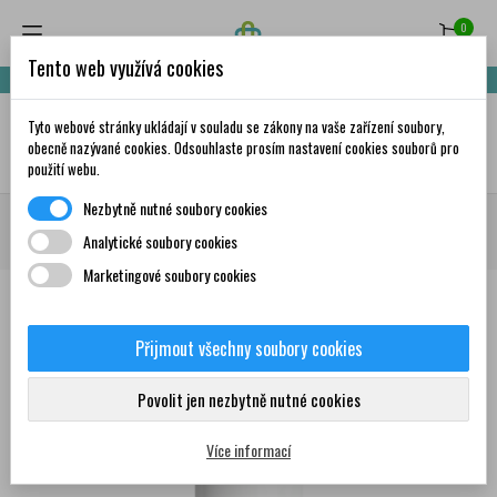
0
Tento web využívá cookies
Nakupte za 999,- Kč a získáte dopravu zdarma!
Tyto webové stránky ukládají v souladu se zákony na vaše zařízení soubory,
✦
AI
obecně nazývané cookies. Odsouhlaste prosím nastavení cookies souborů pro
použití webu.
Nezbytně nutné soubory cookies
Domů
Krása a péče
Intimní hygiena a sex
Mycí gely, pěny, kapesníčky
Analytické soubory cookies
GREEN IDEA Přírodní intimní gel osvěžující 200 ml
Marketingové soubory cookies
Přijmout všechny soubory cookies
0
Povolit jen nezbytně nutné cookies
Více informací