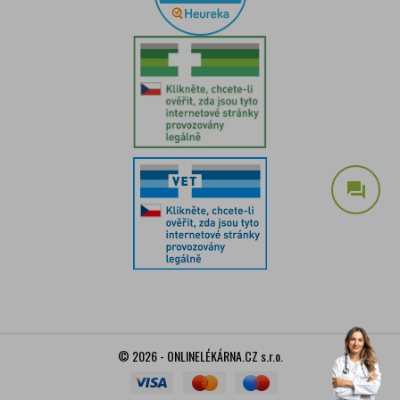
question_answer
© 2026 - ONLINELÉKÁRNA.CZ s.r.o.