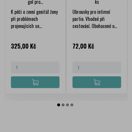
gel pro...
ks
K péči o zevní genitál ženy
Ubrousky pro intimní
při problémech
partie. Vhodné při
projevujících se...
cestování. Obohacené o...
Cena
Cena
325,00 Kč
72,00 Kč