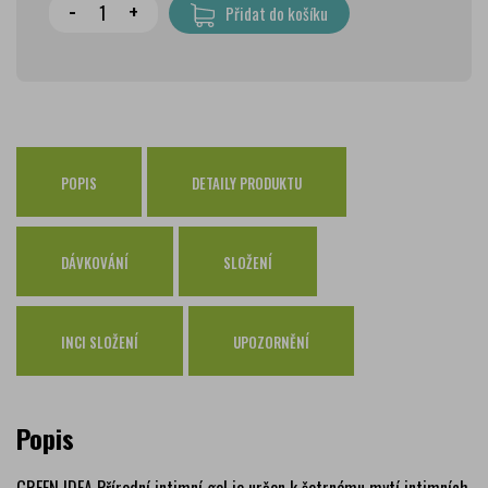
Wolt doprava
zdarma
-
+
Přidat do košíku
PPL Parcelshop
79 Kč
Zásilkovna
65 Kč
Česká pošta Balíkovna
69 Kč
Osobní odběr Pražákova
zdarma
Osobní odběr Kounicova
POPIS
DETAILY PRODUKTU
zdarma
Česká pošta
zdarma
PPL
zdarma
DÁVKOVÁNÍ
SLOŽENÍ
GLS
zdarma
INCI SLOŽENÍ
UPOZORNĚNÍ
Popis