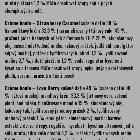
mleté pistácie 1,2 % Může obsahovat stopy sóji a jiných
skořápkových plodů.
Crème boule – Strawberry Caramel
sušené datle 58 %,
lískooříškový krém 33,3 % (karamelizovaný třtinový cukr 45 %,
pražená jádra lískových oříšků z Piemontu I.G.P. 28 %, slunečnicový
olej, sušené odstředěné mléko, kakaový prášek, jedlá sůl, emulgátor:
sójový lecitin), prášek z lyofilizovaných jahod 3,2 %, lyofilizované
maliny 2,7 %, mleté pistácie 1,2 %, voda, regulátor kyselosti:
kyselina citronová Může obsahovat stopy lepku, jiných skořápkových
plodů, sezamu, arašídů a části pecek.
Crème boule – Love Berry
sušené datle 49 % (sušené datle 98
%, rýžová mouka), mandlový krém 33,3 % (třtinový cukr, sušené
plnotučné mléko, blanšírované mandle 15 %, slunečnicový olej,
kokosový tuk, lyofilizovaný jahodový prášek 2 %, lyofilizovaný
malinový prášek 1 %, emulgátor: slunečnicový lecitin; barvivo:
extrakt z červené řepy; regulátor kyselosti: kyselina citronová; jedlá
sůl), mletá jádra kešu ořechů 8,2 %, prášek z lyofilizovaných malin