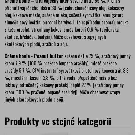
Crème boule – à la Vaječný likér
sušené datle 59 %, krém s
příchutí vaječného likéru 30 % (cukr, slunečnicový olej, kokosový
olej, kakaové máslo, sušené mléko, sušená syrovátka, emulgátor:
slunečnicový lecitin; přírodní barvivo: lutein; přírodní aroma), mouka
z kešu ořechů, strouhaný kokos, směs koření 0,6 % (cejlonská
skořice, hřebíček, badyán). Může obsahovat stopy jiných
skořápkových plodů, arašídů a sóji.
Crème boule - Peanut butter
sušené datle 75 %, arašídový jemný
krém 7,9 % (100 % pražené loupané arašídy), mleté pražené
arašídy 5,7 %, CFM instantní syrovátkový proteinový koncentrát 3,8
%, micelární kasein 3,8 %, pitná voda, přepuštěné máslo bez
laktózy, odtučněný kakaový prášek], náplň 27 % [arašídový jemný
krém (100 % pražené loupané arašídy)]. Může obsahovat stopy
jiných skořápkových plodů a sóji.
Produkty ve stejné kategorii