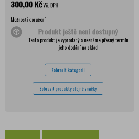
300,00 Kč
Vč. DPH
Možnosti doručení
Produkt ještě není dostupný
Wolt doprava
zdarma
Tento produkt je vyprodaný a neznáme přesný termín
PPL Parcelshop
79 Kč
jeho dodání na sklad
Zásilkovna
65 Kč
Česká pošta Balíkovna
69 Kč
Zobrazit kategorii
Osobní odběr Pražákova
zdarma
Osobní odběr Kounicova
zdarma
Zobrazit produkty stejné značky
Česká pošta
zdarma
PPL
zdarma
GLS
zdarma