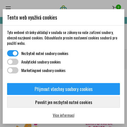
0
Tento web využívá cookies
Nakupte za 999,- Kč a získáte dopravu zdarma!
Tyto webové stránky ukládají v souladu se zákony na vaše zařízení soubory,
✦
AI
obecně nazývané cookies. Odsouhlaste prosím nastavení cookies souborů pro
použití webu.
Nezbytně nutné soubory cookies
Domů
Zdravá výživa
Potraviny
Mixit
MIXIT Crème boule Valentine
Analytické soubory cookies
collection 270 g
Marketingové soubory cookies
Přijmout všechny soubory cookies
0
Povolit jen nezbytně nutné cookies
Více informací