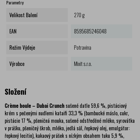
Parametry
Velikost Balení
270 g
EAN
8595685246048
Režim Výdeje
Potravina
Výrobce
Mixit s.r.o.
Složení
Crème boule – Dubai Crunch
sušené datle 59,6 %, pistáciový
krém s pečenými nudlemi kataifi 33,3 % (bambucké máslo, cukr,
pistácie 17 %, pšeničná mouka, sušené odstředěné mléko, syrovátka
v prášku, pšeničný škrob, mléko, jedlá sůl, řepkový olej, emulgátor:
řepkový lecitin), kakaový prášek s nízkým obsahem tuku 5,9 %,