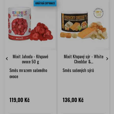
KRÁTKÁ EXPIRACE
Mixit Jahoda - Křupavé
Mixit Křupavý sýr - White


ovoce 50 g
Cheddar &...
Směs mrazem sušeného
Směs sušených sýrů
ovoce
Cena
Cena
119,00 Kč
136,00 Kč