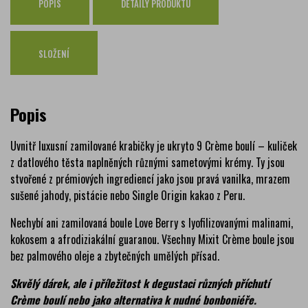
POPIS
DETAILY PRODUKTU
SLOŽENÍ
Popis
Uvnitř luxusní zamilované krabičky je ukryto 9 Crème boulí – kuliček
z datlového těsta naplněných různými sametovými krémy. Ty jsou
stvořené z prémiových ingrediencí jako jsou pravá vanilka, mrazem
sušené jahody, pistácie nebo Single Origin kakao z Peru.
Nechybí ani zamilovaná boule Love Berry s lyofilizovanými malinami,
kokosem a afrodiziakální guaranou. Všechny Mixit Crème boule jsou
bez palmového oleje a zbytečných umělých přísad.
Skvělý dárek, ale i příležitost k degustaci různých příchutí
Crème boulí nebo jako alternativa k nudné bonboniéře.