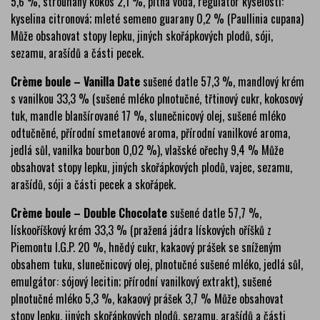
5,6 %, strouhaný kokos 2,1 %, pitná voda, regulátor kyselosti:
kyselina citronová; mleté semeno guarany 0,2 % (Paullinia cupana)
Může obsahovat stopy lepku, jiných skořápkových plodů, sóji,
sezamu, arašídů a části pecek.
Crème boule – Vanilla Date
sušené datle 57,3 %, mandlový krém
s vanilkou 33,3 % (sušené mléko plnotučné, třtinový cukr, kokosový
tuk, mandle blanšírované 17 %, slunečnicový olej, sušené mléko
odtučněné, přírodní smetanové aroma, přírodní vanilkové aroma,
jedlá sůl, vanilka bourbon 0,02 %), vlašské ořechy 9,4 % Může
obsahovat stopy lepku, jiných skořápkových plodů, vajec, sezamu,
arašídů, sóji a části pecek a skořápek.
Crème boule – Double Chocolate
sušené datle 57,7 %,
lískooříškový krém 33,3 % (pražená jádra lískových oříšků z
Piemontu I.G.P. 20 %, hnědý cukr, kakaový prášek se sníženým
obsahem tuku, slunečnicový olej, plnotučné sušené mléko, jedlá sůl,
emulgátor: sójový lecitin; přírodní vanilkový extrakt), sušené
plnotučné mléko 5,3 %, kakaový prášek 3,7 % Může obsahovat
stopy lepku, jiných skořápkových plodů, sezamu, arašídů a části