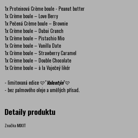
1x Proteinová Crème boule - Peanut butter
1x Crème boule – Love Berry
1x Pečená Crème boule – Brownie
1x Crème boule – Dubai Crunch
1x Crème boule – Pistachio Mio
1x Crème boule – Vanilla Date
1x Crème boule – Strawberry Caramel
1x Crème boule – Double Chocolate
1x Crème boule – à la Vaječný likér
- limitovaná edice 🩷"
Valentýn
"🩷
- bez palmového oleje a umělých přísad.
Detaily produktu
Značka
MIXIT