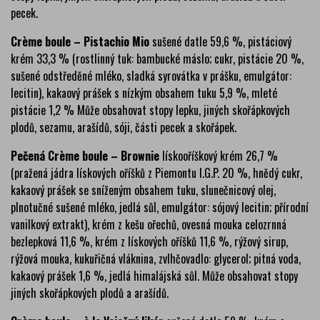
pecek.
Crème boule – Pistachio Mio
sušené datle 59,6 %, pistáciový
krém 33,3 % (rostlinný tuk: bambucké máslo; cukr, pistácie 20 %,
sušené odstředěné mléko, sladká syrovátka v prášku, emulgátor:
lecitin), kakaový prášek s nízkým obsahem tuku 5,9 %, mleté
pistácie 1,2 % Může obsahovat stopy lepku, jiných skořápkových
plodů, sezamu, arašídů, sóji, části pecek a skořápek.
Pečená Crème boule – Brownie
lískooříškový krém 26,7 %
(pražená jádra lískových oříšků z Piemontu I.G.P. 20 %, hnědý cukr,
kakaový prášek se sníženým obsahem tuku, slunečnicový olej,
plnotučné sušené mléko, jedlá sůl, emulgátor: sójový lecitin; přírodní
vanilkový extrakt), krém z kešu ořechů, ovesná mouka celozrnná
bezlepková 11,6 %, krém z lískových oříšků 11,6 %, rýžový sirup,
rýžová mouka, kukuřičná vláknina, zvlhčovadlo: glycerol; pitná voda,
kakaový prášek 1,6 %, jedlá himalájská sůl. Může obsahovat stopy
jiných skořápkových plodů a arašídů.