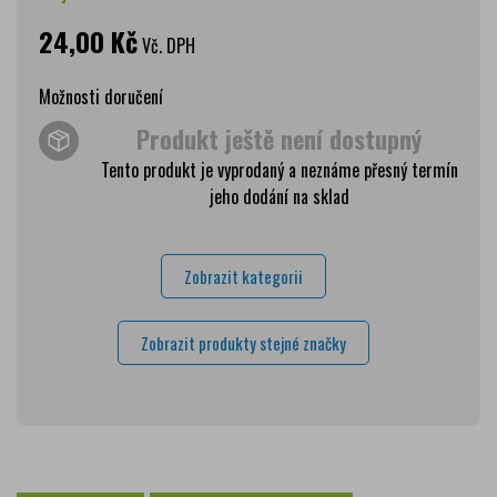
24,00 Kč
Vč. DPH
Možnosti doručení
Produkt ještě není dostupný
Wolt doprava
zdarma
Tento produkt je vyprodaný a neznáme přesný termín
PPL Parcelshop
79 Kč
jeho dodání na sklad
Zásilkovna
65 Kč
Česká pošta Balíkovna
69 Kč
Zobrazit kategorii
Osobní odběr Pražákova
zdarma
Osobní odběr Kounicova
zdarma
Zobrazit produkty stejné značky
Česká pošta
zdarma
PPL
zdarma
GLS
zdarma