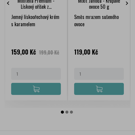
Mixitella Premium -
Mixit Jahoda - Křupavé


Lískový oříšek z...
ovoce 50 g
Jemný lískoořechový krém
Směs mrazem sušeného
s karamelem
ovoce
Cena
Běžná
Cena
159,00 Kč
119,00 Kč
199,00 Kč
cena