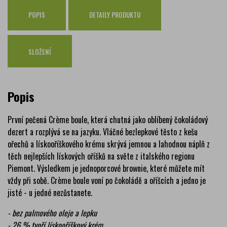
POPIS
DETAILY PRODUKTU
SLOŽENÍ
Popis
První pečená Crème boule, která chutná jako oblíbený čokoládový
dezert a rozplývá se na jazyku. Vláčné bezlepkové těsto z kešu
ořechů a lískooříškového krému skrývá jemnou a lahodnou náplň z
těch nejlepších lískových oříšků na světe z italského regionu
Piemont. Výsledkem je jednoporcové brownie, které můžete mít
vždy při sobě. Crème boule voní po čokoládě a oříšcích a jedno je
jisté - u jedné nezůstanete.
- bez palmového oleje a lepku
- 26 % tvoří lískooříškový krém