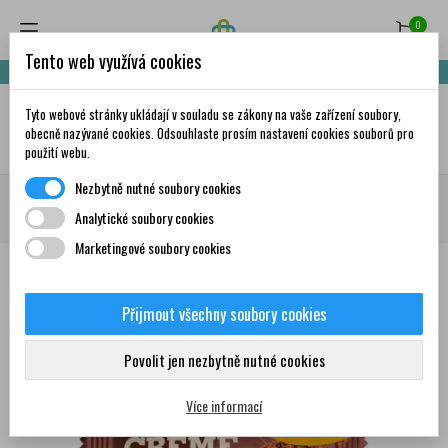
0
Tento web využívá cookies
Nakupte za 999,- Kč a získáte dopravu zdarma!
Tyto webové stránky ukládají v souladu se zákony na vaše zařízení soubory,
✦
AI
obecně nazývané cookies. Odsouhlaste prosím nastavení cookies souborů pro
použití webu.
Nezbytně nutné soubory cookies
Domů
Zdravá výživa
Potraviny
Mixit
MIXIT Crème boule pečená -
Analytické soubory cookies
Brownie 1 ks
Marketingové soubory cookies
Přijmout všechny soubory cookies
1
Povolit jen nezbytně nutné cookies
Více informací