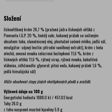
Složení
lískooříškový krém 26,7 % (pražená jádra lískových oříšků z
Piemontu I.G.P. 20 %, hnědý cukr, kakaový prášek se sníženým
obsahem tuku, slunečnicový olej, plnotučné sušené mléko, jedlá sůl,
emulgátor: sójový lecitin; přírodní vanilkový extrakt), krém z kešu
ořechů, ovesná mouka celozrnná bezlepková 11,6 %, krém z
lískových oříšků 11,6 %, rýžový sirup, rýžová mouka, kukuřičná
vláknina, zvlhčovadlo: glycerol; pitná voda, kakaový prášek 1,6 %,
jedlá himalájská sůl)
Může obsahovat stopy jiných skořápkových plodů a arašídů.
Výživové údaje na 100 g
Energetická hodnota 1888.0 kJ / 451.03 kcal
Tuky 26.0 g
z toho nasycené mastné kyseliny 5.9 g