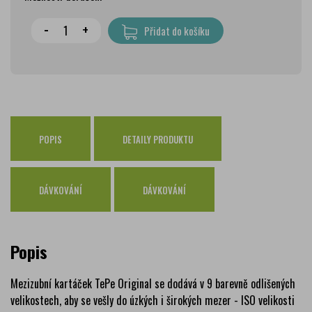
Wolt doprava
zdarma
-
+
Přidat do košíku
PPL Parcelshop
79 Kč
Zásilkovna
65 Kč
Česká pošta Balíkovna
69 Kč
Osobní odběr Pražákova
zdarma
Osobní odběr Kounicova
POPIS
DETAILY PRODUKTU
zdarma
Česká pošta
zdarma
PPL
zdarma
DÁVKOVÁNÍ
DÁVKOVÁNÍ
GLS
zdarma
Popis
Mezizubní kartáček TePe Original se dodává v 9 barevně odlišených
velikostech, aby se vešly do úzkých i širokých mezer - ISO velikosti