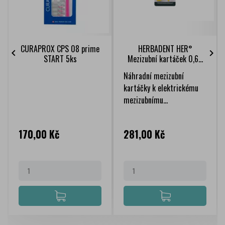
CURAPROX CPS 08 prime
HERBADENT HER°


START 5ks
Mezizubní kartáček 0,6...
Náhradní mezizubní
kartáčky k elektrickému
mezizubnímu...
Cena
Cena
170,00 Kč
281,00 Kč