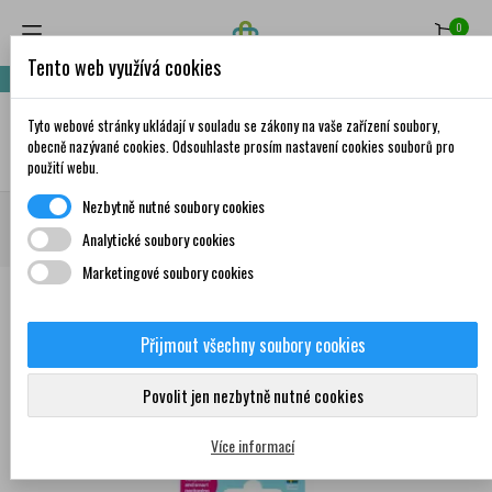
0
Tento web využívá cookies
Nakupte za 999,- Kč a získáte dopravu zdarma!
Tyto webové stránky ukládají v souladu se zákony na vaše zařízení soubory,
✦
AI
obecně nazývané cookies. Odsouhlaste prosím nastavení cookies souborů pro
použití webu.
Nezbytně nutné soubory cookies
Domů
Krása a péče
Ústní hygiena
Mezizubní kartáčky
TEPE Original
Analytické soubory cookies
mezizubní kartáček vel. 4 žlutý 6 ks
Marketingové soubory cookies
Přijmout všechny soubory cookies
0
Povolit jen nezbytně nutné cookies
Více informací