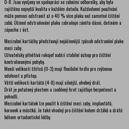
0-8. Jsou vyvíjeny ve spolupráci se zubními odborníky, aby byla
zajištěna nejvyšší kvalita v každém detailu. Každodenní používání
může pomoci odstranit až o 40 % více plaku než samotné čištění
zubů. Účinné odstraňování plaku zabraňuje zánětu dásní, dutinám a
zápachu z úst.
Mezizubní kartáčky představují nejúčinnější způsob odstranění plaku
mezi zuby.
Uživatelsky přívětivá rukojeť nabízí stabilní úchop pro čištění
kontrolovanými pohyby.
Menší velikosti štětců (0-3) mají flexibilní hrdlo pro zvýšenou
odolnost a přístup.
Větší velikosti kartáčů (4-8) mají silnější, ohebný drát.
Drát je potažený plastem a zaoblený hrot zajišťuje bezpečnost a
pohodlí.
Mezizubní kartáček lze použít k čištění mezi zuby, implantátů,
korunek a můstků. Je také vhodný pro čištění kolem držáků a drátů
během ortodontické léčby.