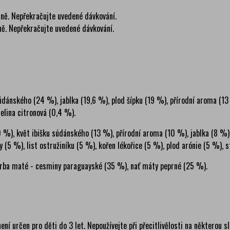
ě. Nepřekračujte uvedené dávkování.
. Nepřekračujte uvedené dávkování.
nského (24 %), jablka (19,6 %), plod šípku (19 %), přírodní aroma (13 %
selina citronová (0,4 %).
), květ ibišku súdánského (13 %), přírodní aroma (10 %), jablka (8 %), 
 (5 %), list ostružiníku (5 %), kořen lékořice (5 %), plod arónie (5 %), s
erba maté - cesminy paraguayské (35 %), nať máty peprné (25 %).
í určen pro děti do 3 let. Nepoužívejte při přecitlivělosti na některou s