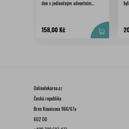
den s jedinečným adventním...
byl
Cena
Ce
158,00 Kč
20
Onlinelekarna.cz
Česká republika
Brno Kounicova 966/67a
602 00