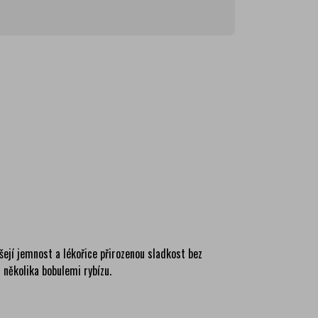
ma
ma
ma
ma
ma
ášejí jemnost a lékořice přirozenou sladkost bez
 několika bobulemi rybízu.