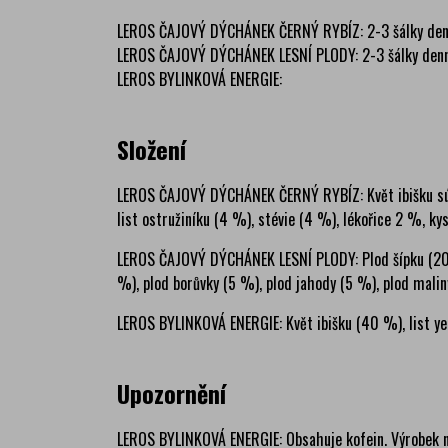
LEROS ČAJOVÝ DÝCHÁNEK ČERNÝ RYBÍZ: 2-3 šálky denn
LEROS ČAJOVÝ DÝCHÁNEK LESNÍ PLODY: 2-3 šálky denně
LEROS BYLINKOVÁ ENERGIE:
Složení
LEROS ČAJOVÝ DÝCHÁNEK ČERNÝ RYBÍZ: Květ ibišku súdá
list ostružiníku (4 %), stévie (4 %), lékořice 2 %, ky
LEROS ČAJOVÝ DÝCHÁNEK LESNÍ PLODY: Plod šípku (20 %
%), plod borůvky (5 %), plod jahody (5 %), plod maliny
LEROS BYLINKOVÁ ENERGIE: Květ ibišku (40 %), list y
Upozornění
LEROS BYLINKOVÁ ENERGIE: Obsahuje kofein. Výrobek nen