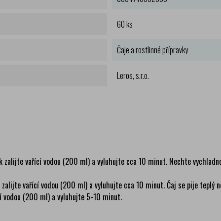
60 ks
Čaje a rostlinné přípravky
Leros, s.r.o.
lijte vařící vodou (200 ml) a vyluhujte cca 10 minut. Nechte vychladnout
ijte vařící vodou (200 ml) a vyluhujte cca 10 minut. Čaj se pije teplý ne
í vodou (200 ml) a vyluhujte 5-10 minut.