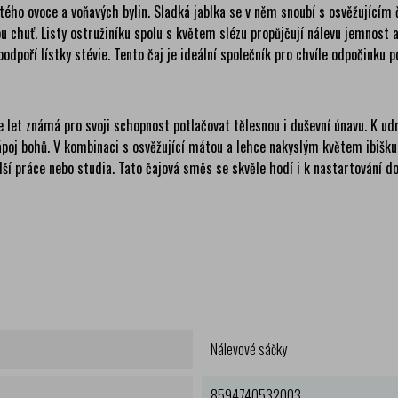
atého ovoce a voňavých bylin. Sladká jablka se v něm snoubí s osvěžující
 chuť. Listy ostružiníku spolu s květem slézu propůjčují nálevu jemnost a
podpoří lístky stévie. Tento čaj je ideální společník pro chvíle odpočinku
 let známá pro svoji schopnost potlačovat tělesnou i duševní únavu. K udrž
ápoj bohů. V kombinaci s osvěžující mátou a lehce nakyslým květem ibišk
lší práce nebo studia. Tato čajová směs se skvěle hodí i k nastartování d
Nálevové sáčky
8594740532003