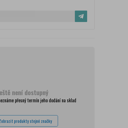
eště není dostupný
ma
neznáme přesný termín jeho dodání na sklad
Kč
Kč
Zobrazit produkty stejné značky
Kč