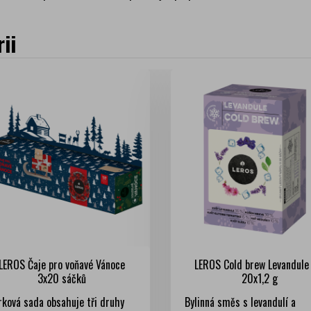
ii
LEROS Čaje pro voňavé Vánoce
LEROS Cold brew Levandule 
3x20 sáčků
20x1,2 g
rková sada obsahuje tři druhy
Bylinná směs s levandulí a