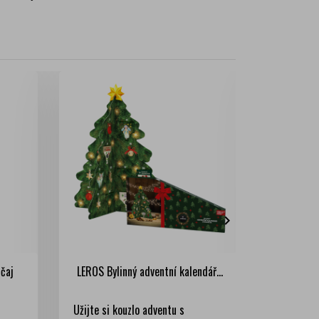

čaj
LEROS Bylinný adventní kalendář...
LEROS C
Užijte si kouzlo adventu s
Bylinná s