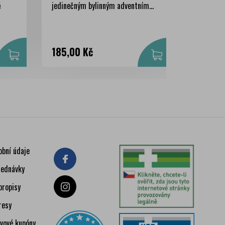
ě
jedinečným bylinným adventním...
rooibos ča
Cena
Cena
185,00 Kč
75,00 
obní údaje
jednávky
bropisy
resy
evové kupóny