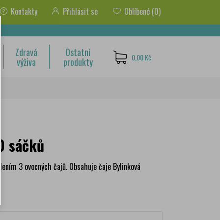
Kontakty
Přihlásit se
Oblíbené
(0)
Zdravá
Ostatní
0,00 Kč
výživa
produkty
0 sáčků
alením 3 ovocných čajů. Obsahuje čaje Bylinková