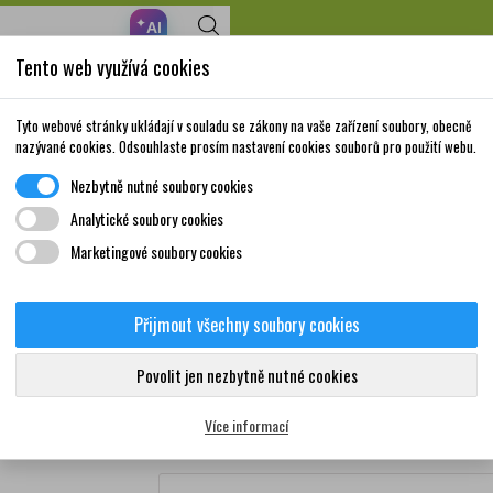
✦
AI
Tento web využívá cookies
Nakupte za 999,- Kč a získáte dopravu zdarma!
Volně prodejné
Doplňky stravy a
Matka a
Krása a
Tyto webové stránky ukládají v souladu se zákony na vaše zařízení soubory, obecně
léky
vitamíny
dítě
péče
nazývané cookies. Odsouhlaste prosím nastavení cookies souborů pro použití webu.
Nezbytně nutné soubory cookies
S Paní učitelce 3x20 sáčků
Analytické soubory cookies
Marketingové soubory cookies
LEROS Paní učitelce 3x2
Přijmout všechny soubory cookies
0
Poděkujte paní učitelce za školní rok dárkovým b
Povolit jen nezbytně nutné cookies
energie, Lesní plody a Černý rybíz.
Více informací
Více informací
Značka:
LEROS