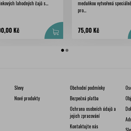
inkových lahodných čajů s...
meduňkou vytvořená speciáln
pro...
na
Cena
0,00 Kč
75,00 Kč
Slevy
Obchodní podmínky
Os
Nové produkty
Bezpečná platba
Ob
Ochrana osobních údajů a
Do
jejich zpracování
Ad
Kontaktujte nás
Sl