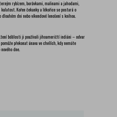
m černým rybízem, borůvkami, malinami a jahodami,
 kulatost. Kořen čekanky a lékořice se postará o
 po dlouhém dni nebo víkendové lenošení s knihou.
ení bdělosti ji používali jihoameričtí indiáni – odvar
u pomůže překonat únavu ve chvílích, kdy nemáte
o nového dne.