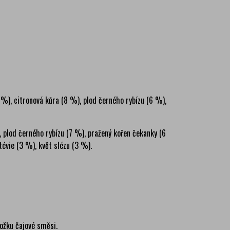
), citronová kůra (8 %), plod černého rybízu (6 %),
plod černého rybízu (7 %), pražený kořen čekanky (6
tévie (3 %), květ slézu (3 %).
ložku čajové směsi.