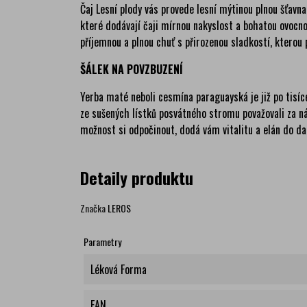
Čaj Lesní plody vás provede lesní mýtinou plnou šťavn
které dodávají čaji mírnou nakyslost a bohatou ovocnou
příjemnou a plnou chuť s přirozenou sladkostí, kterou 
ŠÁLEK NA POVZBUZENÍ
Yerba maté neboli cesmína paraguayská je již po tisíce
ze sušených lístků posvátného stromu považovali za n
možnost si odpočinout, dodá vám vitalitu a elán do da
Detaily produktu
Značka
LEROS
Parametry
Léková Forma
EAN