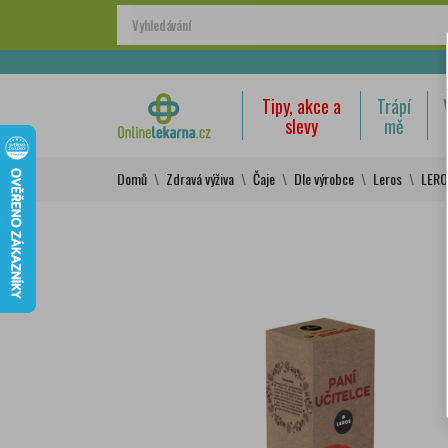
Tipy, akce a
Trápí
slevy
mě
Domů
Zdravá výživa
Čaje
Dle výrobce
Leros
LERO