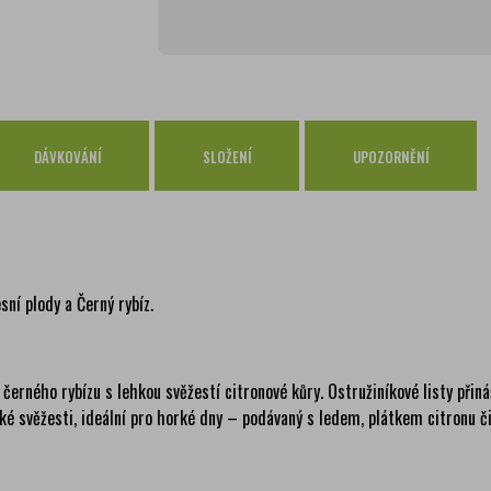
Osobní odběr Pražákova
zdar
Osobní odběr Kounicova
zdar
Česká pošta
zdar
PPL
zdar
DÁVKOVÁNÍ
SLOŽENÍ
UPOZORNĚNÍ
GLS
zdar
sní plody a Černý rybíz.
 černého rybízu s lehkou svěžestí citronové kůry. Ostružiníkové listy přin
ké svěžesti, ideální pro horké dny – podávaný s ledem, plátkem citronu či