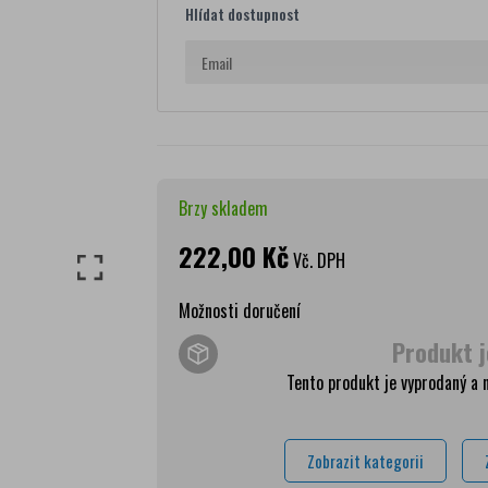
Hlídat dostupnost
Brzy skladem
222,00 Kč
Vč. DPH
Možnosti doručení
Produkt j
Wolt doprava
zdar
Tento produkt je vyprodaný a 
PPL Parcelshop
79 
Zásilkovna
65 
Zobrazit kategorii
Česká pošta Balíkovna
69 