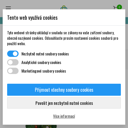
0
Tento web využívá cookies
Nakupte za 999,- Kč a získáte dopravu zdarma!
Tyto webové stránky ukládají v souladu se zákony na vaše zařízení soubory,
✦
AI
obecně nazývané cookies. Odsouhlaste prosím nastavení cookies souborů pro
použití webu.
Nezbytně nutné soubory cookies
Domů
Zdravá výživa
Čaje
Dle výrobce
Leros
LEROS Bylinný
Analytické soubory cookies
adventní kalendář stromeček 24 sáčků
Marketingové soubory cookies
Přijmout všechny soubory cookies
0
Povolit jen nezbytně nutné cookies
Více informací