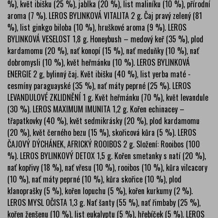
%), květ ibišku (25 %), jablka (20 %), list maliníku (10 %), přírodní
aroma (7 %). LEROS BYLINKOVÁ VITALITA 2 g. Čaj pravý zelený (81
%), list ginkgo biloba (10 %), hruškové aroma (9 %). LEROS
BYLINKOVÁ VESELOST 1,8 g. Honeybush – medový keř (35 %), plod
kardamomu (20 %), nať konopí (15 %), nať meduňky (10 %), nať
dobromysli (10 %), květ heřmánku (10 %). LEROS BYLINKOVÁ
ENERGIE 2 g, bylinný čaj. Květ ibišku (40 %), list yerba maté -
cesmíny paraguayské (35 %), nať máty peprné (25 %). LEROS
LEVANDULOVÉ ZKLIDNĚNÍ 1 g. Květ heřmánku (70 %), květ levandule
(30 %). LEROS MAXIMUM IMUNITA 1,2 g. Kořen echinacey –
třapatkovky (40 %), květ sedmikrásky (20 %), plod kardamomu
(20 %), květ černého bezu (15 %), skořicová kůra (5 %). LEROS
ČAJOVÝ DÝCHÁNEK, AFRICKÝ ROOIBOS 2 g. Složení: Rooibos (100
%). LEROS BYLINKOVÝ DETOX 1,5 g. Kořen smetanky s natí (20 %),
nať kopřivy (18 %), nať vřesu (10 %), rooibos (10 %), kůra vilcacory
(10 %), nať máty peprné (10 %), kůra skořice (10 %), plod
klanoprašky (5 %), kořen lopuchu (5 %), kořen kurkumy (2 %).
LEROS MYSL OČISTA 1,3 g. Nať šanty (55 %), nať řimbaby (25 %),
kořen ženšenu (10 %), list eukalyptu (5 %), hřebíček (5 %). LEROS