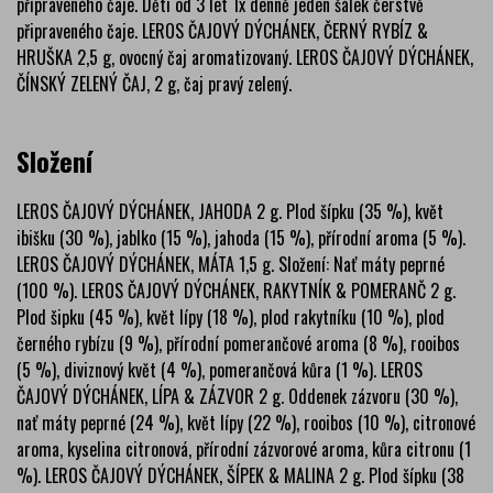
připraveného čaje. Děti od 3 let 1x denně jeden šálek čerstvě
připraveného čaje. LEROS ČAJOVÝ DÝCHÁNEK, ČERNÝ RYBÍZ &
HRUŠKA 2,5 g, ovocný čaj aromatizovaný. LEROS ČAJOVÝ DÝCHÁNEK,
ČÍNSKÝ ZELENÝ ČAJ, 2 g, čaj pravý zelený.
Složení
LEROS ČAJOVÝ DÝCHÁNEK, JAHODA 2 g. Plod šípku (35 %), květ
ibišku (30 %), jablko (15 %), jahoda (15 %), přírodní aroma (5 %).
LEROS ČAJOVÝ DÝCHÁNEK, MÁTA 1,5 g. Složení: Nať máty peprné
(100 %). LEROS ČAJOVÝ DÝCHÁNEK, RAKYTNÍK & POMERANČ 2 g.
Plod šipku (45 %), květ lípy (18 %), plod rakytníku (10 %), plod
černého rybízu (9 %), přírodní pomerančové aroma (8 %), rooibos
(5 %), diviznový květ (4 %), pomerančová kůra (1 %). LEROS
ČAJOVÝ DÝCHÁNEK, LÍPA & ZÁZVOR 2 g. Oddenek zázvoru (30 %),
nať máty peprné (24 %), květ lípy (22 %), rooibos (10 %), citronové
aroma, kyselina citronová, přírodní zázvorové aroma, kůra citronu (1
%). LEROS ČAJOVÝ DÝCHÁNEK, ŠÍPEK & MALINA 2 g. Plod šípku (38