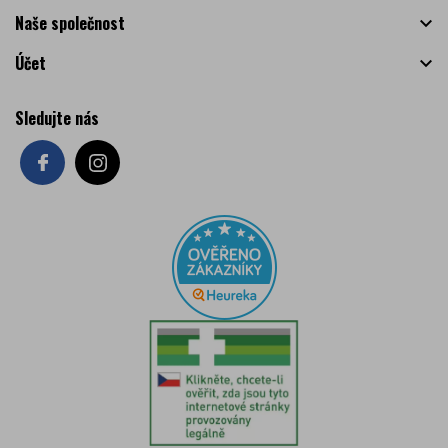
Naše společnost

Účet

Sledujte nás