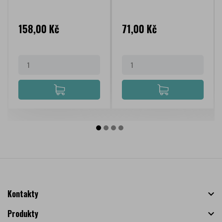
Cena
Cena
158,00 Kč
71,00 Kč
Kontakty

Produkty
