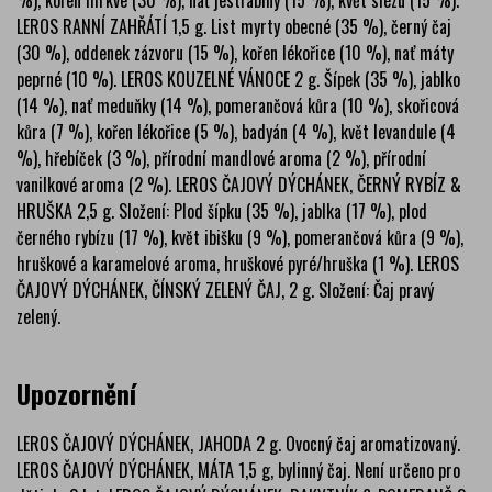
%), kořen mrkve (30 %), nať jestřabiny (15 %), květ slézu (15 %).
LEROS RANNÍ ZAHŘÁTÍ 1,5 g. List myrty obecné (35 %), černý čaj
(30 %), oddenek zázvoru (15 %), kořen lékořice (10 %), nať máty
peprné (10 %). LEROS KOUZELNÉ VÁNOCE 2 g. Šípek (35 %), jablko
(14 %), nať meduňky (14 %), pomerančová kůra (10 %), skořicová
kůra (7 %), kořen lékořice (5 %), badyán (4 %), květ levandule (4
%), hřebíček (3 %), přírodní mandlové aroma (2 %), přírodní
vanilkové aroma (2 %). LEROS ČAJOVÝ DÝCHÁNEK, ČERNÝ RYBÍZ &
HRUŠKA 2,5 g. Složení: Plod šípku (35 %), jablka (17 %), plod
černého rybízu (17 %), květ ibišku (9 %), pomerančová kůra (9 %),
hruškové a karamelové aroma, hruškové pyré/hruška (1 %). LEROS
ČAJOVÝ DÝCHÁNEK, ČÍNSKÝ ZELENÝ ČAJ, 2 g. Složení: Čaj pravý
zelený.
Upozornění
LEROS ČAJOVÝ DÝCHÁNEK, JAHODA 2 g. Ovocný čaj aromatizovaný.
LEROS ČAJOVÝ DÝCHÁNEK, MÁTA 1,5 g, bylinný čaj. Není určeno pro