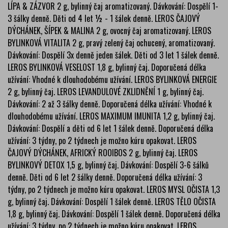
LÍPA & ZÁZVOR 2 g, bylinný čaj aromatizovaný. Dávkování: Dospělí 1-
3 šálky denně. Děti od 4 let ½ - 1 šálek denně. LEROS ČAJOVÝ
DÝCHÁNEK, ŠÍPEK & MALINA 2 g, ovocný čaj aromatizovaný. LEROS
BYLINKOVÁ VITALITA 2 g, pravý zelený čaj ochucený, aromatizovaný.
Dávkování: Dospělí 3x denně jeden šálek. Děti od 3 let 1 šálek denně.
LEROS BYLINKOVÁ VESELOST 1,8 g, bylinný čaj. Doporučená délka
užívání: Vhodné k dlouhodobému užívání. LEROS BYLINKOVÁ ENERGIE
2 g, bylinný čaj. LEROS LEVANDULOVÉ ZKLIDNĚNÍ 1 g, bylinný čaj.
Dávkování: 2 až 3 šálky denně. Doporučená délka užívání: Vhodné k
dlouhodobému užívání. LEROS MAXIMUM IMUNITA 1,2 g, bylinný čaj.
Dávkování: Dospělí a děti od 6 let 1 šálek denně. Doporučená délka
užívání: 3 týdny, po 2 týdnech je možno kúru opakovat. LEROS
ČAJOVÝ DÝCHÁNEK, AFRICKÝ ROOIBOS 2 g, bylinný čaj. LEROS
BYLINKOVÝ DETOX 1,5 g, bylinný čaj. Dávkování: Dospělí 3-6 šálků
denně. Děti od 6 let 2 šálky denně. Doporučená délka užívání: 3
týdny, po 2 týdnech je možno kúru opakovat. LEROS MYSL OČISTA 1,3
g, bylinný čaj. Dávkování: Dospělí 1 šálek denně. LEROS TĚLO OČISTA
1,8 g, bylinný čaj. Dávkování: Dospělí 1 šálek denně. Doporučená délka
užívání: 3 týdny, po 2 týdnech je možno kúru opakovat. LEROS