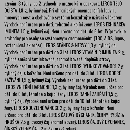
užívání: 3 týdny, po 2 týdnech je možno kúru opakovat. LEROS TĚLO
OČISTA 1,8 g, bylinný čaj. Při chronických onemocněních ledvin,
močových cest a oběhového systému konzultujte užívání s lékařem.
Výrobek není určen pro děti, těhotné a kojící ženy. LEROS ECHINACEA
IMUNITA 1,5 g, bylinný čaj. Není určeno pro děti do 6 let. Přípravek je
nevhodný pro osoby se systémovým onemocněním (TBC, AIDS, lupus,
roztroušená skleróza). LEROS SPÁNEK & NERVY 1,3 g, bylinný čaj.
Výrobek není určen pro děti do 3 let. LEROS VITAMÍN C IMUNITA 2 g,
bylinná směs vitaminizovaná, aromatizovaná, doplněk stravy.
Výrobek není určen pro děti do 3 let. LEROS BYLINKOVÉ VÁNOCE 2 g,
bylinný čaj s kořením. Není určeno pro děti do 3 let. LEROS DOBRÉ
ZAŽÍVÁNÍ 1,5 g, bylinný čaj. Výrobek není určen pro děti do 3 let.
LEROS VNITŘNÍ HARMONIE 1,3 g, bylinný čaj. Výrobek není určen pro
děti do 6 let, těhotné a kojící ženy. LEROS RANNÍ ZAHŘÁTÍ 1,5 g,
bylinný čaj. Výrobek není určen pro děti do 10 let, těhotné a kojící
ženy. LEROS KOUZELNÉ VÁNOCE 2 g, bylinný čaj s kořením. Není
určeno pro děti do 3 let. LEROS ČAJOVÝ DÝCHÁNEK, ČERNÝ RYBÍZ &
HRUŠKA 2,5 g, ovocný čaj aromatizovaný. LEROS ČAJOVÝ DÝCHÁNEK,
ČÍNSKÝ ZELENÝ ČAJ, 2 g, čaj pravý zelený.