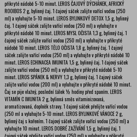
přikryté nádobě 5-10 minut. LEROS ČAJOVÝ DÝCHÁNEK, AFRICKÝ
ROOIBOS 2 g, bylinný čaj. 1 čajový sáček zalijte vařící vodou (250
ml) a vyluhujte 5-10 minut. LEROS BYLINKOVÝ DETOX 1,5 g, bylinný
čaj. 1 čajový sáček zalijte vařící vodou (250 ml) a vyluhujte v
přikryté nádobě 10 minut. LEROS MYSL OČISTA 1,3 g, bylinný čaj. 1
čajový sáček zalijte vařící vodou (250 ml) a vyluhujte v přikryté
nádobě 10 minut. LEROS TĚLO OČISTA 1,8 g, bylinný čaj. 1 čajový
sáček zalijte vařící vodou (250 ml) a vyluhujte v přikryté nádobě 10
minut. LEROS ECHINACEA IMUNITA 1,5 g, bylinný čaj. 1 čajový sáček
zalijte vařící vodou (250 ml) a vyluhujte v přikryté nádobě 5-10
minut. LEROS SPÁNEK & NERVY 1,3 g, bylinný čaj. 1 čajový sáček
zalijte vařící vodou (200 ml) a vyluhujte v přikryté nádobě 10 minut.
Čaj se pije vlažný, poslední šálek ½ hodiny před spaním. LEROS
VITAMÍN C IMUNITA 2 g, bylinná směs vitaminizovaná,
aromatizovaná, doplněk stravy. 1 čajový sáček přelijte vařící vodou
(250 ml a vyluhujte 5-10 minut. LEROS BYLINKOVÉ VÁNOCE 2 g,
bylinný čaj s kořením. 1 čajový sáček zalijte vařící vodou (250 ml) a
vyluhujte 10 minut. LEROS DOBRÉ ZAŽÍVÁNÍ 1,5 g, bylinný čaj. 1
čajový sáček přelijte vařící vodou (250 ml) a vyluhujte v přikryté