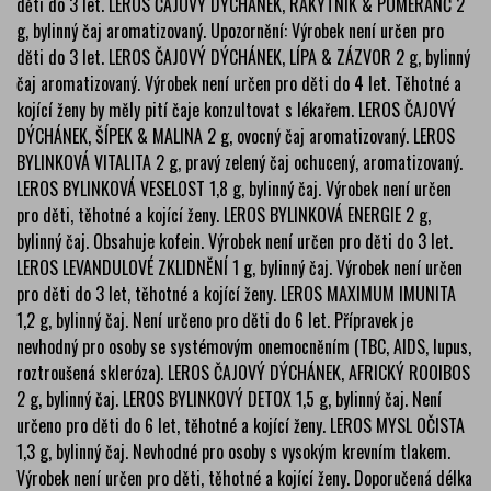
děti do 3 let. LEROS ČAJOVÝ DÝCHÁNEK, RAKYTNÍK & POMERANČ 2
g, bylinný čaj aromatizovaný. Upozornění: Výrobek není určen pro
děti do 3 let. LEROS ČAJOVÝ DÝCHÁNEK, LÍPA & ZÁZVOR 2 g, bylinný
čaj aromatizovaný. Výrobek není určen pro děti do 4 let. Těhotné a
kojící ženy by měly pití čaje konzultovat s lékařem. LEROS ČAJOVÝ
DÝCHÁNEK, ŠÍPEK & MALINA 2 g, ovocný čaj aromatizovaný. LEROS
BYLINKOVÁ VITALITA 2 g, pravý zelený čaj ochucený, aromatizovaný.
LEROS BYLINKOVÁ VESELOST 1,8 g, bylinný čaj. Výrobek není určen
pro děti, těhotné a kojící ženy. LEROS BYLINKOVÁ ENERGIE 2 g,
bylinný čaj. Obsahuje kofein. Výrobek není určen pro děti do 3 let.
LEROS LEVANDULOVÉ ZKLIDNĚNÍ 1 g, bylinný čaj. Výrobek není určen
pro děti do 3 let, těhotné a kojící ženy. LEROS MAXIMUM IMUNITA
1,2 g, bylinný čaj. Není určeno pro děti do 6 let. Přípravek je
nevhodný pro osoby se systémovým onemocněním (TBC, AIDS, lupus,
roztroušená skleróza). LEROS ČAJOVÝ DÝCHÁNEK, AFRICKÝ ROOIBOS
2 g, bylinný čaj. LEROS BYLINKOVÝ DETOX 1,5 g, bylinný čaj. Není
určeno pro děti do 6 let, těhotné a kojící ženy. LEROS MYSL OČISTA
1,3 g, bylinný čaj. Nevhodné pro osoby s vysokým krevním tlakem.
Výrobek není určen pro děti, těhotné a kojící ženy. Doporučená délka