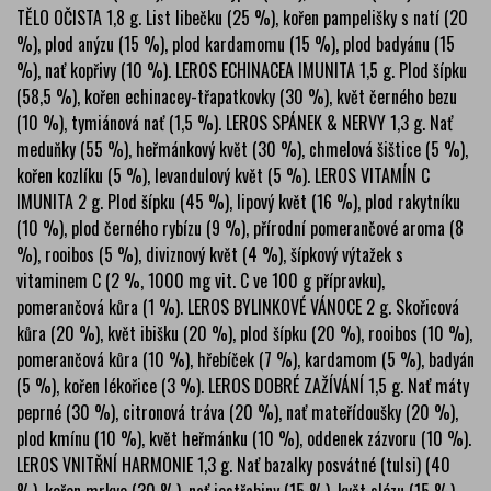
TĚLO OČISTA 1,8 g. List libečku (25 %), kořen pampelišky s natí (20
%), plod anýzu (15 %), plod kardamomu (15 %), plod badyánu (15
%), nať kopřivy (10 %). LEROS ECHINACEA IMUNITA 1,5 g. Plod šípku
(58,5 %), kořen echinacey-třapatkovky (30 %), květ černého bezu
(10 %), tymiánová nať (1,5 %). LEROS SPÁNEK & NERVY 1,3 g. Nať
meduňky (55 %), heřmánkový květ (30 %), chmelová šištice (5 %),
kořen kozlíku (5 %), levandulový květ (5 %). LEROS VITAMÍN C
IMUNITA 2 g. Plod šípku (45 %), lipový květ (16 %), plod rakytníku
(10 %), plod černého rybízu (9 %), přírodní pomerančové aroma (8
%), rooibos (5 %), diviznový květ (4 %), šípkový výtažek s
vitaminem C (2 %, 1000 mg vit. C ve 100 g přípravku),
pomerančová kůra (1 %). LEROS BYLINKOVÉ VÁNOCE 2 g. Skořicová
kůra (20 %), květ ibišku (20 %), plod šípku (20 %), rooibos (10 %),
pomerančová kůra (10 %), hřebíček (7 %), kardamom (5 %), badyán
(5 %), kořen lékořice (3 %). LEROS DOBRÉ ZAŽÍVÁNÍ 1,5 g. Nať máty
peprné (30 %), citronová tráva (20 %), nať mateřídoušky (20 %),
plod kmínu (10 %), květ heřmánku (10 %), oddenek zázvoru (10 %).
LEROS VNITŘNÍ HARMONIE 1,3 g. Nať bazalky posvátné (tulsi) (40