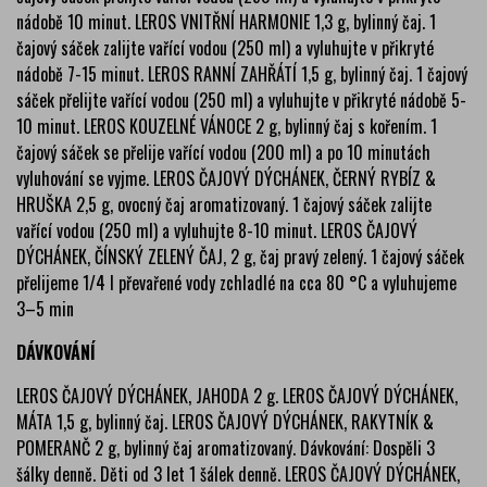
nádobě 10 minut. LEROS VNITŘNÍ HARMONIE 1,3 g, bylinný čaj. 1
čajový sáček zalijte vařící vodou (250 ml) a vyluhujte v přikryté
nádobě 7-15 minut. LEROS RANNÍ ZAHŘÁTÍ 1,5 g, bylinný čaj. 1 čajový
sáček přelijte vařící vodou (250 ml) a vyluhujte v přikryté nádobě 5-
10 minut. LEROS KOUZELNÉ VÁNOCE 2 g, bylinný čaj s kořením. 1
čajový sáček se přelije vařící vodou (200 ml) a po 10 minutách
vyluhování se vyjme. LEROS ČAJOVÝ DÝCHÁNEK, ČERNÝ RYBÍZ &
HRUŠKA 2,5 g, ovocný čaj aromatizovaný. 1 čajový sáček zalijte
vařící vodou (250 ml) a vyluhujte 8-10 minut. LEROS ČAJOVÝ
DÝCHÁNEK, ČÍNSKÝ ZELENÝ ČAJ, 2 g, čaj pravý zelený. 1 čajový sáček
přelijeme 1/4 l převařené vody zchladlé na cca 80 °C a vyluhujeme
3–5 min
DÁVKOVÁNÍ
LEROS ČAJOVÝ DÝCHÁNEK, JAHODA 2 g. LEROS ČAJOVÝ DÝCHÁNEK,
MÁTA 1,5 g, bylinný čaj. LEROS ČAJOVÝ DÝCHÁNEK, RAKYTNÍK &
POMERANČ 2 g, bylinný čaj aromatizovaný. Dávkování: Dospěli 3
šálky denně. Děti od 3 let 1 šálek denně. LEROS ČAJOVÝ DÝCHÁNEK,