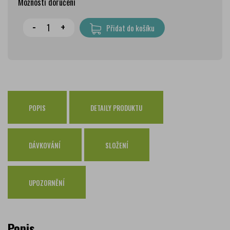
Možnosti doručení
Wolt doprava
zdarma
-
+
Přidat do košíku
PPL Parcelshop
79 Kč
Zásilkovna
65 Kč
Česká pošta Balíkovna
69 Kč
Osobní odběr Pražákova
zdarma
Osobní odběr Kounicova
POPIS
DETAILY PRODUKTU
zdarma
Česká pošta
zdarma
PPL
zdarma
DÁVKOVÁNÍ
SLOŽENÍ
GLS
zdarma
UPOZORNĚNÍ
Popis