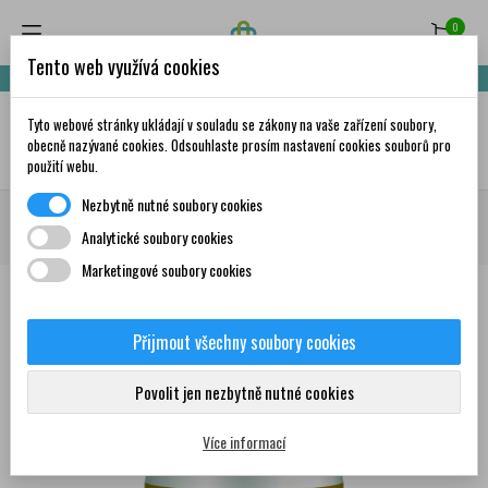
0
Tento web využívá cookies
Nakupte za 999,- Kč a získáte dopravu zdarma!
Tyto webové stránky ukládají v souladu se zákony na vaše zařízení soubory,
✦
AI
obecně nazývané cookies. Odsouhlaste prosím nastavení cookies souborů pro
použití webu.
Nezbytně nutné soubory cookies
Domů
Doplňky stravy a vitamíny
Vlasy, kůže, nehty
Kolagen
GALMED
Analytické soubory cookies
Kolagen Beauty+Biotin 90+20 tablet
Marketingové soubory cookies
Přijmout všechny soubory cookies
0
Povolit jen nezbytně nutné cookies
Více informací