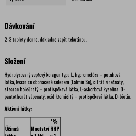
Dávkování
2-3 tablety denně, důkladně zapít tekutinou.
Složení
Hydrolyzovaný vepřový kolagen typu I., hypromelóza – potahová
látka, kvasnice obohacené selenem (Lalmin Se), citrát zinečnatý,
stearan hořečnatý – protispékavá látka, L-askorbová kyselina, D-
pantothenát vápenatý, oxid křemičitý – protispékavá látka, D-biotin.
Aktivní látky:
*%
Účinná
Množství
RHP