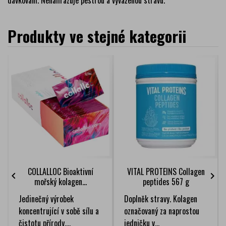
dávkování. Nenahrazuje pestrou a vyváženou stravu.
Produkty ve stejné kategorii
COLLALLOC Bioaktivní
VITAL PROTEINS Collagen


mořský kolagen...
peptides 567 g
Jedinečný výrobek
Doplněk stravy. Kolagen
koncentrující v sobě sílu a
označovaný za naprostou
čistotu přírody....
jedničku v...