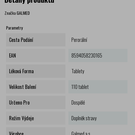
Značka
GALMED
Parametry
Cesta Podání
Perorální
EAN
8594058230165
Léková Forma
Tablety
Velikost Balení
110 tablet
Určeno Pro
Dospělé
Režim Výdeje
Doplněk stravy
Výrobce
Galmed a.s.