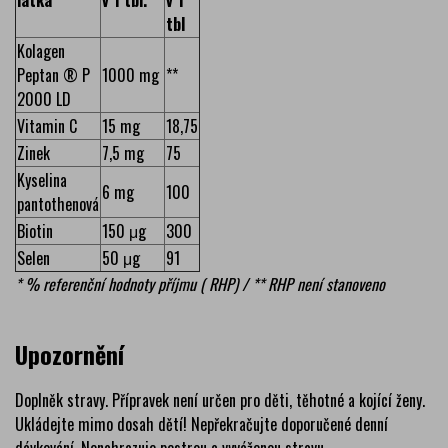
látka
v 1 tbl.
v 1
tbl
Kolagen
Peptan ® P
1000 mg
**
2000 LD
Vitamin C
15 mg
18,75
Zinek
7,5 mg
75
Kyselina
6 mg
100
pantothenová
Biotin
150 μg
300
Selen
50 μg
91
* % referenční hodnoty příjmu ( RHP) / ** RHP není stanoveno
Upozornění
Doplněk stravy. Přípravek není určen pro děti, těhotné a kojící ženy.
Ukládejte mimo dosah dětí! Nepřekračujte doporučené denní