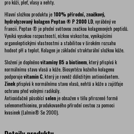
pro kůži, pleť, vlasy a nehty.
Hlavní složkou produktu je
100% přírodní, značkový,
hydrolyzovaný kolagen Peptan ® P 2000 LD
, vyráběný ve
Francii. Peptan ® je přední světovou značkou kolagenových peptidů.
Vyniká vysokou rozpustností, nízkou viskozitou, vynikajícími
organoleptickými vlastnostmi a stabilitou v širokém rozsahu
hodnot pH a teplot. Kolagen je základní strukturální složkou kůže.
Složení je doplněno
vitamíny B5 a biotinem
, který přispívá k
normálnímu stavu vlasů a kůže. Biosyntézu kožního kolagenu
podporuje
vitamin C
, který je rovněž důležitým antioxidantem.
Zinek
přispívá k normálnímu stavu vlasů, nehtů a kůže a zajišťuje
ochranu před volnými radikály.
Antioxidačně působící
selen
je obsažen v tělu přirozené formě
selenomethioninu, produkovaného přírodní cestou za pomoci
kvasinek (Lalmin® Se 2000).
Detaily produktu