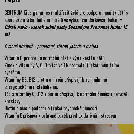
CENTRUM Kids gummies multifruit želé pro podporu imunity dětí s
komplexem vitamínů a minerálů ve výhodném dárkovém balení +
Dárek navíc - vzorek zubní pasty Sensodyne Pronamel Junior 15
ml
.
Ovocné příchutě - pomeranč, třešeň, jahoda a malina.
Vitamín D podporuje normální růst a vývin kostí u dětí.
Zinek a vitamíny A, C, D přispívají k normální funkci imunitního
systému.
Vitamíny B6, B12, biotin a niacin přispívají k normálnímu
energetickému metabolismu.
Jód a vitamíny C, B12 a biotin přispívají k normální činnosti nervové
soustavy.
Biotin a niacin podporuje funkci psychické činnosti.
Vitamín E přispívá k ochraně buněk před oxidativním stresem.