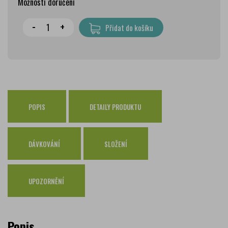
Možnosti doručení
Wolt doprava
zdarma
-
+
Přidat do košíku
PPL Parcelshop
79 Kč
Zásilkovna
65 Kč
Česká pošta Balíkovna
69 Kč
Osobní odběr Pražákova
zdarma
Osobní odběr Kounicova
POPIS
DETAILY PRODUKTU
zdarma
Česká pošta
zdarma
PPL
zdarma
DÁVKOVÁNÍ
SLOŽENÍ
GLS
zdarma
UPOZORNĚNÍ
Popis