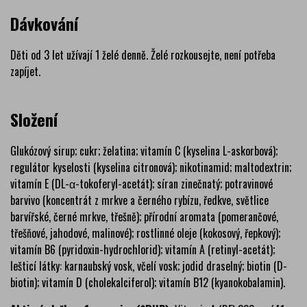
Dávkování
Děti od 3 let užívají 1 želé denně. Želé rozkousejte, není potřeba
zapíjet.
Složení
Glukózový sirup; cukr; želatina; vitamín C (kyselina L-askorbová);
regulátor kyselosti (kyselina citronová); nikotinamid; maltodextrin;
vitamín E (DL-α-tokoferyl-acetát); síran zinečnatý; potravinové
barvivo (koncentrát z mrkve a černého rybízu, ředkve, světlice
barvířské, černé mrkve, třešně); přírodní aromata (pomerančové,
třešňové, jahodové, malinové); rostlinné oleje (kokosový, řepkový);
vitamín B6 (pyridoxin-hydrochlorid); vitamín A (retinyl-acetát);
lešticí látky: karnaubský vosk, včelí vosk; jodid draselný; biotin (D-
biotin); vitamín D (cholekalciferol); vitamín B12 (kyanokobalamin).