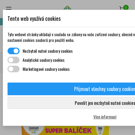
0
Tento web využívá cookies
Nakupte za 999,- Kč a získáte dopravu zdarma!
Tyto webové stránky ukládají v souladu se zákony na vaše zařízení soubory, obecně
✦
AI
nastavení cookies souborů pro použití webu.
Nezbytně nutné soubory cookies
Domů
Doplňky stravy a vitamíny
Doplňky stravy pro děti
CENTRUM Kids
Analytické soubory cookies
Gummies multifruit želé 2x60 ks +dárek
Marketingové soubory cookies
Přijmout všechny soubory cookie
Povolit jen nezbytně nutné cookie
0
Více informací