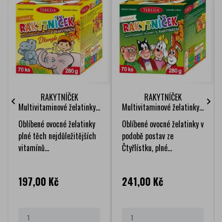
RAKYTNÍČEK
RAKYTNÍČEK


Multivitaminové želatinky...
Multivitaminové želatinky...
Oblíbené ovocné želatinky
Oblíbené ovocné želatinky v
plné těch nejdůležitějších
podobě postav ze
vitamínů...
Čtyřlístku, plné...
Cena
Cena
197,00 Kč
241,00 Kč