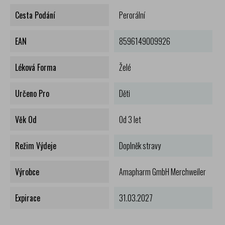
Cesta Podání
Perorální
EAN
8596149009926
Léková Forma
Želé
Určeno Pro
Děti
Věk Od
Od 3 let
Režim Výdeje
Doplněk stravy
Výrobce
Amapharm GmbH Merchweiler
Expirace
31.03.2027