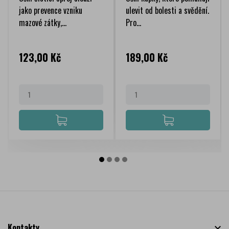
jako prevence vzniku
ulevit od bolesti a svědění.
mazové zátky,...
Pro...
Cena
Cena
123,00 Kč
189,00 Kč
Kontakty
