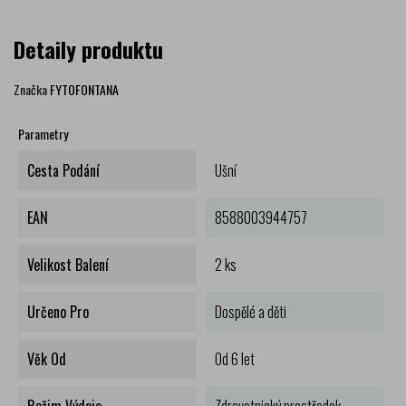
Detaily produktu
Značka
FYTOFONTANA
Parametry
Cesta Podání
Ušní
EAN
8588003944757
Velikost Balení
2 ks
Určeno Pro
Dospělé a děti
Věk Od
Od 6 let