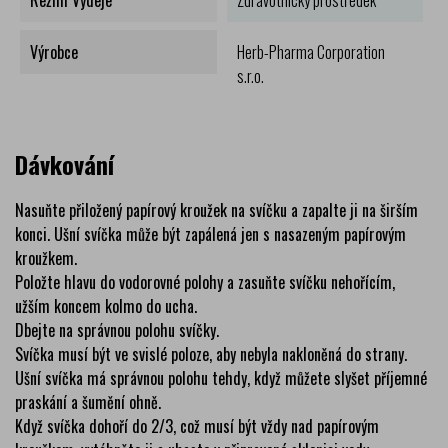
Režim Výdeje
Zdravotnický prostředek
Výrobce
Herb-Pharma Corporation
s.r.o.
Dávkování
Nasuňte přiložený papírový kroužek na svíčku a zapalte ji na širším
konci. Ušní svíčka může být zapálená jen s nasazeným papírovým
kroužkem.
Položte hlavu do vodorovné polohy a zasuňte svíčku nehořícím,
užším koncem kolmo do ucha.
Dbejte na správnou polohu svíčky.
Svíčka musí být ve svislé poloze, aby nebyla nakloněná do strany.
Ušní svíčka má správnou polohu tehdy, když můžete slyšet příjemné
praskání a šumění ohně.
Když svíčka dohoří do 2/3, což musí být vždy nad papírovým