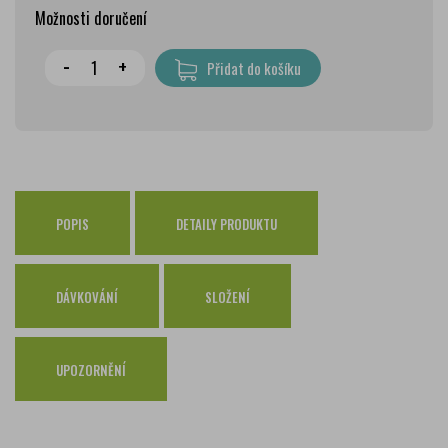
Možnosti doručení
Wolt doprava
zdarma
-
+
Přidat do košíku
PPL Parcelshop
79 Kč
Zásilkovna
65 Kč
Česká pošta Balíkovna
69 Kč
Osobní odběr Pražákova
zdarma
Osobní odběr Kounicova
POPIS
DETAILY PRODUKTU
zdarma
Česká pošta
zdarma
PPL
zdarma
DÁVKOVÁNÍ
SLOŽENÍ
GLS
zdarma
UPOZORNĚNÍ