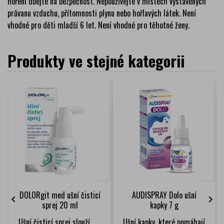
hoření dbejte na bezpečnost. Nepoužívejte v místech vystavených
průvanu vzduchu, přítomnosti plynu nebo hořlavých látek. Není
vhodné pro děti mladší 6 let. Není vhodné pro těhotné ženy.
Produkty ve stejné kategorii
DOLORgit med ušní čisticí
AUDISPRAY Dolo ušní


sprej 20 ml
kapky 7 g
Ušní čisticí sprej slouží
Ušní kapky, které pomáhají