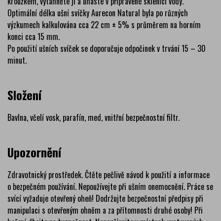
kroužkem, vytáhněte ji a uhaste v připravené sklenici vody.
Optimální délka ušní svíčky Aurecon Natural byla po různých
výzkumech kalkulována cca 22 cm ± 5% s průměrem na horním
konci cca 15 mm.
Po použití ušních svíček se doporučuje odpočinek v trvání 15 – 30
minut.
Složení
Bavlna, včelí vosk, parafín, med, vnitřní bezpečnostní filtr.
Upozornění
Zdravotnický prostředek. Čtěte pečlivě návod k použití a informace
o bezpečném používání. Nepoužívejte při ušním onemocnění. Práce se
svící vyžaduje otevřený oheň! Dodržujte bezpečnostní předpisy při
manipulaci s otevřeným ohněm a za přítomnosti druhé osoby! Při