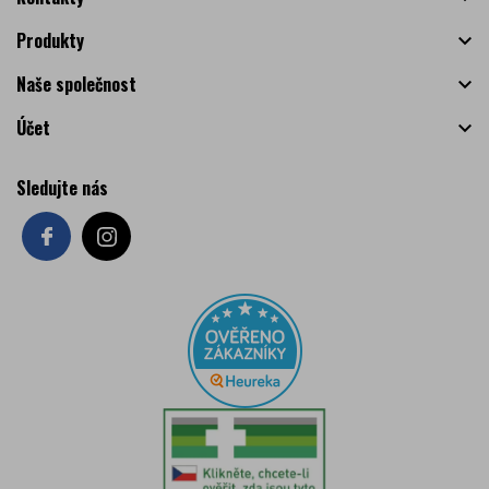
Produkty

Naše společnost

Účet

Sledujte nás