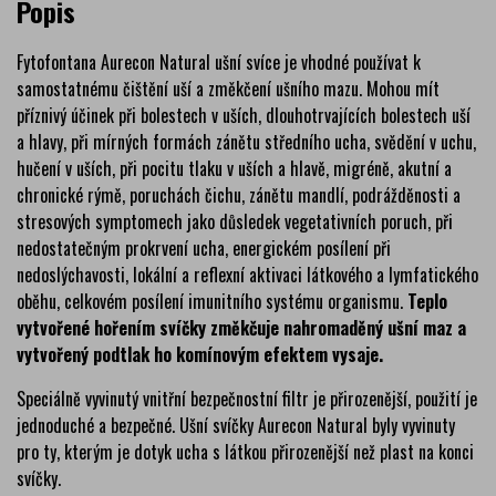
Popis
Fytofontana Aurecon Natural ušní svíce je vhodné používat k
samostatnému čištění uší a změkčení ušního mazu. Mohou mít
příznivý účinek při bolestech v uších, dlouhotrvajících bolestech uší
a hlavy, při mírných formách zánětu středního ucha, svědění v uchu,
hučení v uších, při pocitu tlaku v uších a hlavě, migréně, akutní a
chronické rýmě, poruchách čichu, zánětu mandlí, podrážděnosti a
stresových symptomech jako důsledek vegetativních poruch, při
nedostatečným prokrvení ucha, energickém posílení při
nedoslýchavosti, lokální a reflexní aktivaci látkového a lymfatického
oběhu, celkovém posílení imunitního systému organismu.
Teplo
vytvořené hořením svíčky změkčuje nahromaděný ušní maz a
vytvořený podtlak ho komínovým efektem vysaje.
Speciálně vyvinutý vnitřní bezpečnostní filtr je přirozenější, použití je
jednoduché a bezpečné. Ušní svíčky Aurecon Natural byly vyvinuty
pro ty, kterým je dotyk ucha s látkou přirozenější než plast na konci
svíčky.