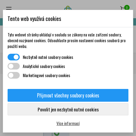
0
Tento web využívá cookies
Nakupte za 999,- Kč a získáte dopravu zdarma!
Tyto webové stránky ukládají v souladu se zákony na vaše zařízení soubory,
✦
AI
obecně nazývané cookies. Odsouhlaste prosím nastavení cookies souborů pro
použití webu.
Nezbytně nutné soubory cookies
Domů
Ostatní produkty
Zdravotnické prostředky
Do uší
Fytofontana
Analytické soubory cookies
Aurecon ušní svíčky Natural 2 ks
Marketingové soubory cookies
Přijmout všechny soubory cookies
0
Povolit jen nezbytně nutné cookies
Více informací