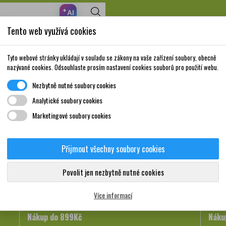
✦
AI
Tento web využívá cookies
Nakupte za 999,- Kč a získáte dopravu zdarma!
Volně prodejné
Doplňky stravy a
Matka a
Krása a
Tyto webové stránky ukládají v souladu se zákony na vaše zařízení soubory, obecně
léky
vitamíny
dítě
péče
nazývané cookies. Odsouhlaste prosím nastavení cookies souborů pro použití webu.
Nezbytně nutné soubory cookies
Analytické soubory cookies
Marketingové soubory cookies
Doprava a platba
Přijmout všechny soubory cookies
Povolit jen nezbytně nutné cookies
Více informací
Nákup do 899Kč
Náku