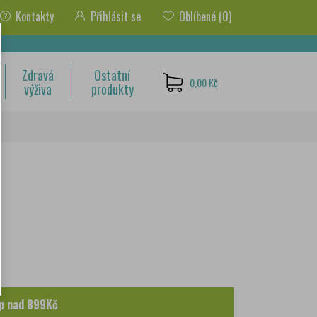
Kontakty
Přihlásit se
Oblíbené
(0)
Zdravá
Ostatní
0,00 Kč
výživa
produkty
p nad 899Kč