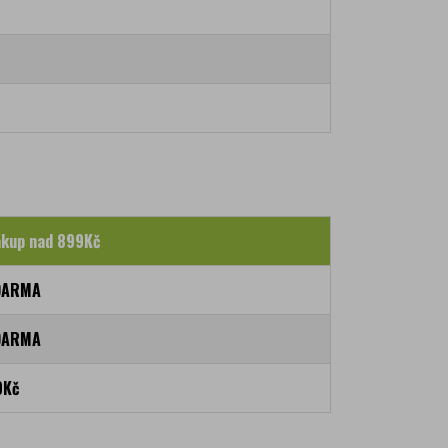
kup nad 899Kč
DARMA
DARMA
9Kč