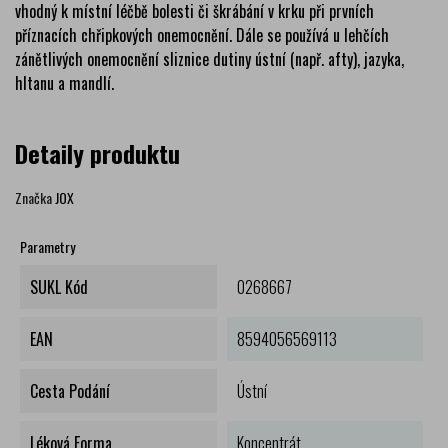
vhodný k místní léčbě bolesti či škrábání v krku při prvních
příznacích chřipkových onemocnění. Dále se používá u lehčích
zánětlivých onemocnění sliznice dutiny ústní (např. afty), jazyka,
hltanu a mandlí.
Detaily produktu
Značka
JOX
Parametry
SUKL Kód
0268667
EAN
8594056569113
Cesta Podání
Ústní
Léková Forma
Koncentrát