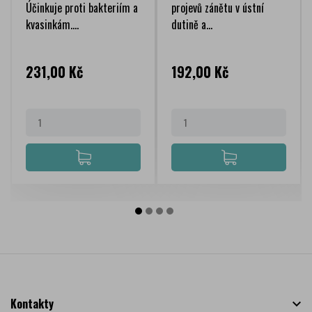
Účinkuje proti bakteriím a
projevů zánětu v ústní
kvasinkám....
dutině a...
Cena
Cena
231,00 Kč
192,00 Kč
Kontakty
