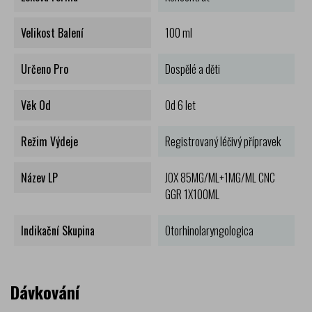
Velikost Balení
100 ml
Určeno Pro
Dospělé a děti
Věk Od
Od 6 let
Režim Výdeje
Registrovaný léčivý přípravek
Název LP
JOX 85MG/ML+1MG/ML CNC
GGR 1X100ML
Indikační Skupina
Otorhinolaryngologica
Dávkování