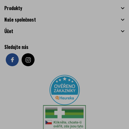
Produkty

Naše společnost

Účet

Sledujte nás