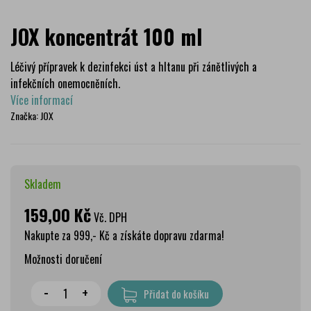
JOX koncentrát 100 ml
Léčivý přípravek k dezinfekci úst a hltanu při zánětlivých a
infekčních onemocněních.
Více informací
Značka:
JOX
Skladem
159,00 Kč
Vč. DPH
Nakupte za 999,- Kč a získáte dopravu zdarma!
Možnosti doručení
Wolt doprava
zdarma
-
+
Přidat do košíku
PPL Parcelshop
79 Kč