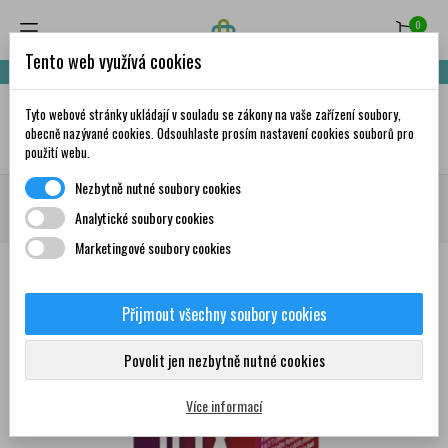
0
Tento web využívá cookies
Nakupte za 999,- Kč a získáte dopravu zdarma!
Tyto webové stránky ukládají v souladu se zákony na vaše zařízení soubory,
✦
AI
obecně nazývané cookies. Odsouhlaste prosím nastavení cookies souborů pro
použití webu.
Nezbytně nutné soubory cookies
Domů
Volně prodejné léky
Chřipka, nachlazení
Bolest v krku
JOX
Analytické soubory cookies
koncentrát 100 ml
Marketingové soubory cookies
Přijmout všechny soubory cookies
0
Povolit jen nezbytně nutné cookies
Více informací