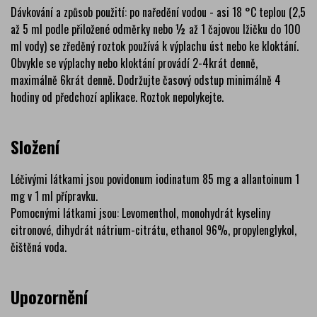
Dávkování a způsob použití: po naředění vodou - asi 18 °C teplou (2,5
až 5 ml podle přiložené odměrky nebo ½ až 1 čajovou lžičku do 100
ml vody) se zředěný roztok používá k výplachu úst nebo ke kloktání.
Obvykle se výplachy nebo kloktání provádí 2-4krát denně,
maximálně 6krát denně. Dodržujte časový odstup minimálně 4
hodiny od předchozí aplikace. Roztok nepolykejte.
Složení
Léčivými látkami jsou povidonum iodinatum 85 mg a allantoinum 1
mg v 1 ml přípravku.
Pomocnými látkami jsou: Levomenthol, monohydrát kyseliny
citronové, dihydrát nátrium-citrátu, ethanol 96%, propylenglykol,
čištěná voda.
Upozornění