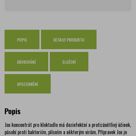
Zásilkovna
65 Kč
Česká pošta Balíkovna
69 Kč
Osobní odběr Pražákova
zdarma
Osobní odběr Kounicova
POPIS
DETAILY PRODUKTU
zdarma
Česká pošta
zdarma
PPL
zdarma
DÁVKOVÁNÍ
SLOŽENÍ
GLS
zdarma
UPOZORNĚNÍ
Popis
Jox koncentrát pro kloktadlo má dezinfekční a protizánětlivý účinek,
působí proti bakteriím, plísním a některým virům. Přípravek Jox je