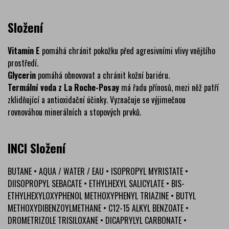
Složení
Vitamin E
pomáhá chránit pokožku před agresivními vlivy vnějšího
prostředí.
Glycerin
pomáhá obnovovat a chránit kožní bariéru.
Termální voda z La Roche-Posay
má řadu přínosů, mezi něž patří
zklidňující a antioxidační účinky. Vyznačuje se výjimečnou
rovnováhou minerálních a stopových prvků.
INCI Složení
BUTANE • AQUA / WATER / EAU • ISOPROPYL MYRISTATE •
DIISOPROPYL SEBACATE • ETHYLHEXYL SALICYLATE • BIS-
ETHYLHEXYLOXYPHENOL METHOXYPHENYL TRIAZINE • BUTYL
METHOXYDIBENZOYLMETHANE • C12-15 ALKYL BENZOATE •
DROMETRIZOLE TRISILOXANE • DICAPRYLYL CARBONATE •