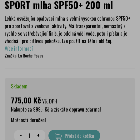
SPORT mlha SPF50+ 200 ml
Lehká osvěžující opalovací mlha s velmi vysokou ochranou SPF50+
pro sportovní a venkovní aktivity. Má transparentní, nemastný a
rychle se vstřebávající finiš, je odolná vůči vodě, potu i písku a je
vhodná i pro citlivou pokožku. Lze použít na tělo i obličej.
Více informací
Značka:
La Roche Posay
Skladem
775,00 Kč
Vč. DPH
Nakupte za 999,- Kč a získáte dopravu zdarma!
Možnosti doručení
Wolt doprava
zdarma
-
+
Přidat do košíku