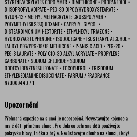
STYRENE/ACRYLATES COPOLYMER • DIMETHICONE • PROPANEDIOL •
DIISOPROPYL ADIPATE • PEG-30 DIPOLYHYDROXYSTEARATE •
NYLON-12 • METHYL METHACRYLATE CROSSPOLYMER •
POLYMETHYLSILSESQUIOXANE • CAPRYLYL GLYCOL •
DISTEARDIMONIUM HECTORITE • ETHYLHEXYL TRIAZONE •
HYDROXYACETOPHENONE • ISODODECANE • ISOSTEARYL ALCOHOL •
LAURYL PEG/PPG-18/18 METHICONE • P-ANISIC ACID • PEG-20 •
PEG-8 LAURATE • POLY C10-30 ALKYL ACRYLATE • PROPYLENE
CARBONATE • SODIUM CHLORIDE • SODIUM
DODECYLBENZENESULFONATE • TOCOPHEROL • TRISODIUM
ETHYLENEDIAMINE DISUCCINATE • PARFUM / FRAGRANCE
N70069440 / 1
Upozornění
Přehnaná expozice na slunci je nebezpečná. Nevystavujte kojence a
malé děti přímému slunci. Pro dobrou ochranu dětí používejte
pokrývku hlavy, tričko a brýle. Nezůstávejte dlouho na slunci, i když