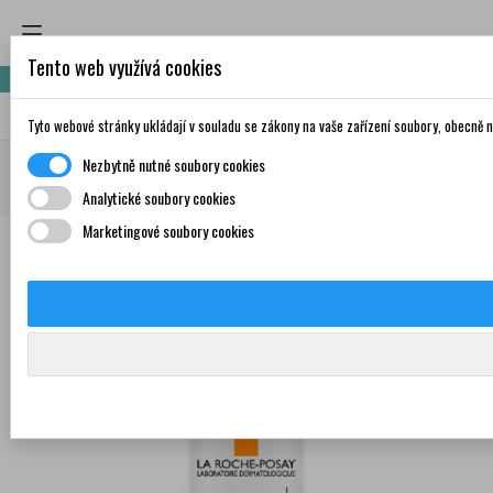
Tento web využívá cookies
Nakupte za 999,- Kč a získáte dopravu zdarma!
Tyto webové stránky ukládají v souladu se zákony na vaše zařízení soubory, obecně
Domů
Krása a péče
Nezbytně nutné soubory cookies
Dermokosmetika
LA ROCHE-POSAY
ANTHELIOS
LA ROCHE-POSAY Anthelios UV SPORT mlha SPF50+ 200 ml
Analytické soubory cookies
Marketingové soubory cookies
0