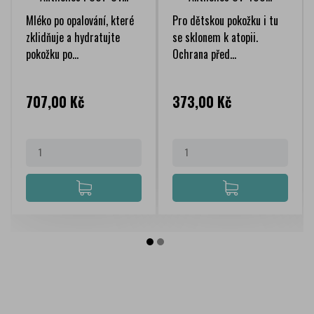
Mléko po opalování, které
Pro dětskou pokožku i tu
zklidňuje a hydratujte
se sklonem k atopii.
pokožku po...
Ochrana před...
Cena
Cena
707,00 Kč
373,00 Kč