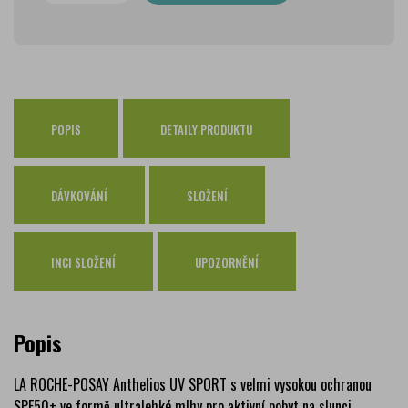
PPL Parcelshop
79 Kč
Zásilkovna
65 Kč
Česká pošta Balíkovna
69 Kč
Osobní odběr Pražákova
zdarma
Osobní odběr Kounicova
POPIS
DETAILY PRODUKTU
zdarma
Česká pošta
zdarma
PPL
zdarma
DÁVKOVÁNÍ
SLOŽENÍ
GLS
zdarma
INCI SLOŽENÍ
UPOZORNĚNÍ
Popis
LA ROCHE-POSAY Anthelios UV SPORT s velmi vysokou ochranou
SPF50+ ve formě ultralehké mlhy pro aktivní pobyt na slunci.